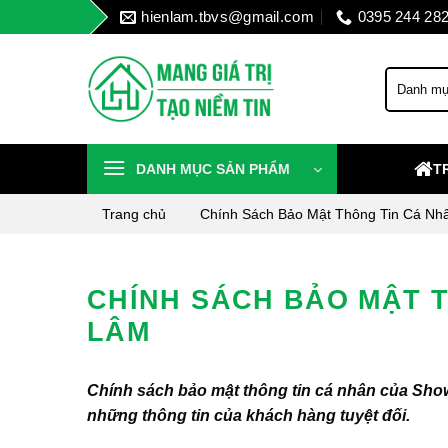
Skip
hienlam.tbvs@gmail.com
0395 244 28
to
content
DANH MỤC SẢN PHẨM
T
Trang chủ
Chính Sách Bảo Mật Thông Tin Cá Nh
CHÍNH SÁCH BẢO MẬT T
LÂM
Chính sách bảo mật thông tin cá nhân của Sho
những thông tin của khách hàng tuyệt đối.