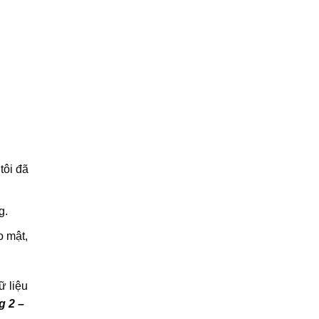
tôi đã
g.
o mật,
ữ liệu
g 2 –