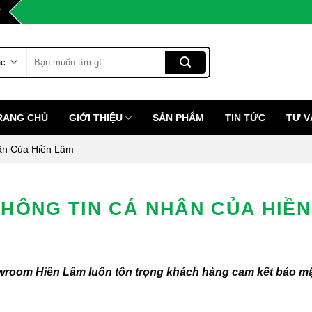
2
Tìm
kiếm:
RANG CHỦ
GIỚI THIỆU
SẢN PHẨM
TIN TỨC
TƯ V
ân Của Hiền Lâm
HÔNG TIN CÁ NHÂN CỦA HIỀN
wroom Hiền Lâm luôn tôn trọng khách hàng cam kết bảo m