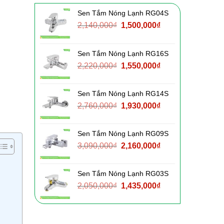
Sen Tắm Nóng Lạnh RG04S
Giá
Giá
2,140,000
₫
1,500,000
₫
gốc
hiện
là:
tại
Sen Tắm Nóng Lạnh RG16S
2,140,000₫.
là:
Giá
Giá
2,220,000
₫
1,550,000
₫
1,500,000₫.
gốc
hiện
là:
tại
Sen Tắm Nóng Lạnh RG14S
2,220,000₫.
là:
Giá
Giá
2,760,000
₫
1,930,000
₫
1,550,000₫.
gốc
hiện
là:
tại
Sen Tắm Nóng Lạnh RG09S
2,760,000₫.
là:
Giá
Giá
3,090,000
₫
2,160,000
₫
1,930,000₫.
gốc
hiện
là:
tại
Sen Tắm Nóng Lạnh RG03S
3,090,000₫.
là:
Giá
Giá
2,050,000
₫
1,435,000
₫
2,160,000₫.
gốc
hiện
là:
tại
2,050,000₫.
là: