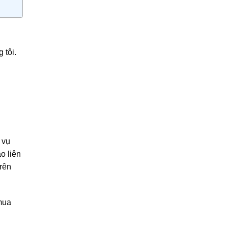
1,435,000₫.
 tôi.
 vụ
o liên
rên
mua