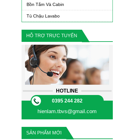
Bồn Tắm Và Cabin
Tủ Chậu Lavabo
HỖ TRỢ TRỰC TUYẾN
HOTLINE
0395 244 282
hienlam.tbvs@gmail.com
SẢN PHẨM MỚI