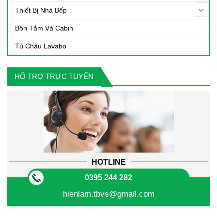
Thiết Bị Nhà Bếp
Bồn Tắm Và Cabin
Tủ Chậu Lavabo
HỖ TRỢ TRỰC TUYẾN
HOTLINE
0395 244 282
hienlam.tbvs@gmail.com