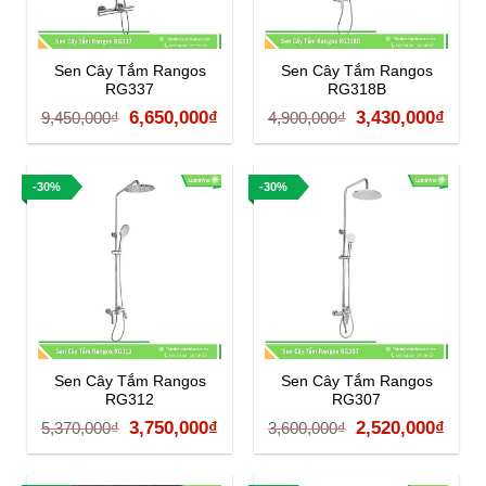
Sen Cây Tắm Rangos
Sen Cây Tắm Rangos
RG337
RG318B
Giá
Giá
Giá
Giá
6,650,000
₫
3,430,000
₫
9,450,000
₫
4,900,000
₫
gốc
hiện
gốc
hiện
là:
tại
là:
tại
-30%
-30%
9,450,000₫.
là:
4,900,000₫.
là:
6,650,000₫.
3,43
Sen Cây Tắm Rangos
Sen Cây Tắm Rangos
RG312
RG307
Giá
Giá
Giá
Giá
3,750,000
₫
2,520,000
₫
5,370,000
₫
3,600,000
₫
gốc
hiện
gốc
hiện
là:
tại
là:
tại