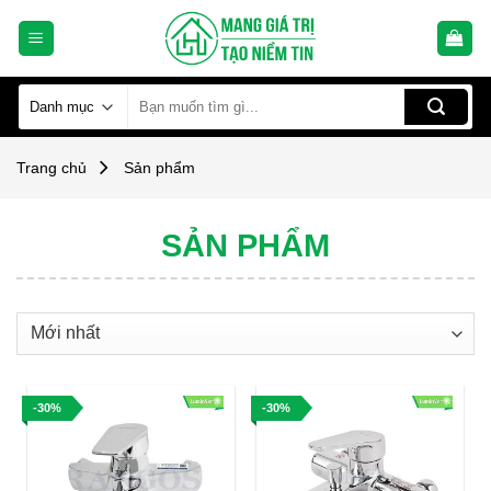
Skip
to
content
Tìm
kiếm:
Trang chủ
Sản phẩm
SẢN PHẨM
-30%
-30%