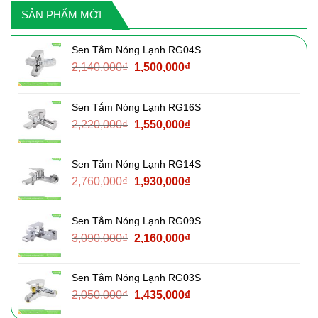
SẢN PHẨM MỚI
Sen Tắm Nóng Lạnh RG04S
Giá
Giá
2,140,000
₫
1,500,000
₫
gốc
hiện
là:
tại
Sen Tắm Nóng Lạnh RG16S
2,140,000₫.
là:
Giá
Giá
2,220,000
₫
1,550,000
₫
1,500,000₫.
gốc
hiện
là:
tại
Sen Tắm Nóng Lạnh RG14S
2,220,000₫.
là:
Giá
Giá
2,760,000
₫
1,930,000
₫
1,550,000₫.
gốc
hiện
là:
tại
Sen Tắm Nóng Lạnh RG09S
2,760,000₫.
là:
Giá
Giá
3,090,000
₫
2,160,000
₫
1,930,000₫.
gốc
hiện
là:
tại
Sen Tắm Nóng Lạnh RG03S
3,090,000₫.
là:
Giá
Giá
2,050,000
₫
1,435,000
₫
2,160,000₫.
gốc
hiện