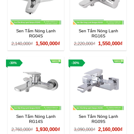
Sen Tắm Nóng Lạnh
Sen Tắm Nóng Lạnh
RG04S
RG16S
Giá
Giá
Giá
Giá
1,500,000
₫
1,550,000
₫
2,140,000
₫
2,220,000
₫
gốc
hiện
gốc
hiện
là:
tại
là:
tại
-30%
-30%
2,140,000₫.
là:
2,220,000₫.
là:
1,500,000₫.
1,55
Sen Tắm Nóng Lạnh
Sen Tắm Nóng Lạnh
RG14S
RG09S
Giá
Giá
Giá
Giá
1,930,000
₫
2,160,000
₫
2,760,000
₫
3,090,000
₫