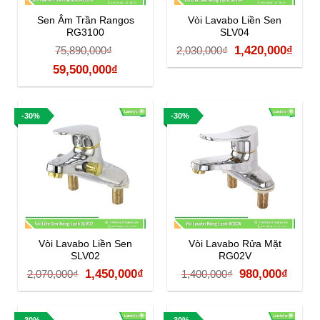
Sen Âm Trần Rangos
Vòi Lavabo Liền Sen
RG3100
SLV04
Giá
Giá
1,420,000
₫
75,890,000
₫
2,030,000
₫
Giá
Giá
gốc
hiện
59,500,000
₫
gốc
hiện
là:
tại
là:
tại
2,030,000₫.
là:
-30%
-30%
75,890,000₫.
là:
1,42
59,500,000₫.
Vòi Lavabo Liền Sen
Vòi Lavabo Rửa Mặt
SLV02
RG02V
Giá
Giá
Giá
Giá
1,450,000
₫
980,000
₫
2,070,000
₫
1,400,000
₫
gốc
hiện
gốc
hiện
là:
tại
là:
tại
-30%
-30%