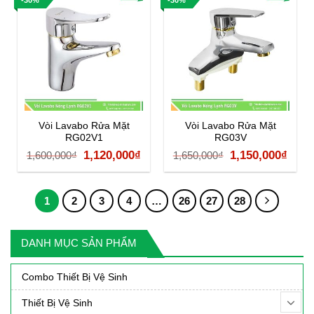
2,070,000₫.
là:
1,400,000₫.
là:
1,450,000₫.
980,0
Vòi Lavabo Rửa Mặt
Vòi Lavabo Rửa Mặt
RG02V1
RG03V
Giá
Giá
Giá
Giá
1,120,000
₫
1,150,000
₫
1,600,000
₫
1,650,000
₫
gốc
hiện
gốc
hiện
là:
tại
là:
tại
1
2
3
4
…
26
27
28
1,600,000₫.
là:
1,650,000₫.
là:
1,120,000₫.
1,15
DANH MỤC SẢN PHẨM
Combo Thiết Bị Vệ Sinh
Thiết Bị Vệ Sinh