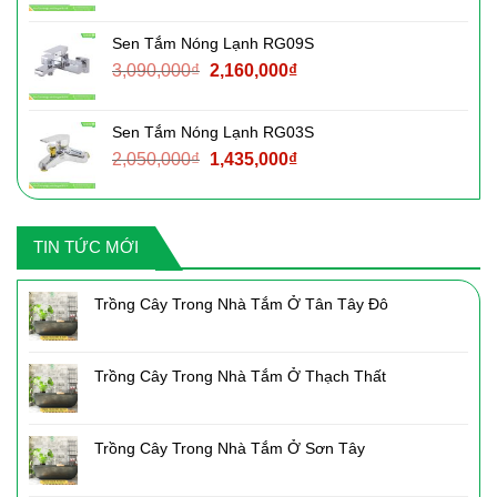
gốc
hiện
là:
tại
Sen Tắm Nóng Lạnh RG09S
2,760,000₫.
là:
Giá
Giá
3,090,000
₫
2,160,000
₫
1,930,000₫.
gốc
hiện
là:
tại
Sen Tắm Nóng Lạnh RG03S
3,090,000₫.
là:
Giá
Giá
2,050,000
₫
1,435,000
₫
2,160,000₫.
gốc
hiện
là:
tại
2,050,000₫.
là:
TIN TỨC MỚI
1,435,000₫.
Trồng Cây Trong Nhà Tắm Ở Tân Tây Đô
Trồng Cây Trong Nhà Tắm Ở Thạch Thất
Trồng Cây Trong Nhà Tắm Ở Sơn Tây