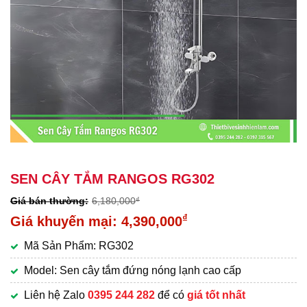
SEN CÂY TẮM RANGOS RG302
6,180,000
₫
Giá
₫
4,390,000
gốc
Giá
Mã Sản Phẩm: RG302
là:
hiện
6,180,000₫.
tại
Model: Sen cây tắm đứng nóng lạnh cao cấp
là:
Liên hệ Zalo
0395 244 282
để có
giá tốt nhất
4,390,000₫.