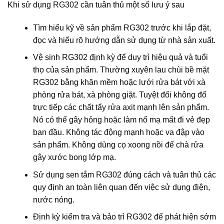
Khi sử dụng RG302 cần tuân thủ một số lưu ý sau
Tìm hiểu kỹ về sản phẩm RG302 trước khi lắp đặt,
đọc và hiểu rõ hướng dẫn sử dụng từ nhà sản xuất.
Vệ sinh RG302 định kỳ để duy trì hiệu quả và tuổi
thọ của sản phẩm. Thường xuyên lau chùi bề mặt
RG302 bằng khăn mềm hoặc lưới rửa bát với xà
phòng rửa bát, xà phòng giặt. Tuyệt đối không đổ
trực tiếp các chất tẩy rửa axit mạnh lên sản phẩm.
Nó có thể gây hỏng hoặc làm nổ mạ mất đi vẻ đẹp
ban đầu. Không tác động mạnh hoặc va đập vào
sản phẩm. Không dùng cọ xoong nồi để chà rửa
gây xước bong lớp mạ.
Sử dụng sen tắm RG302 đúng cách và tuân thủ các
quy định an toàn liên quan đến việc sử dụng điện,
nước nóng.
Định kỳ kiểm tra và bảo trì RG302 để phát hiện sớm