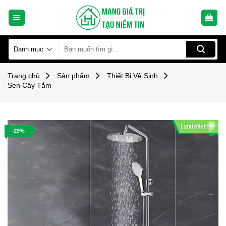
Skip
to
content
Tìm
kiếm:
Trang chủ
Sản phẩm
Thiết Bị Vệ Sinh
Sen Cây Tắm
-29%