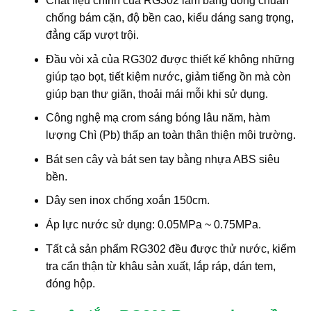
Chất liệu chính của RG302 làm bằng đồng chuẩn
chống bám cặn, độ bền cao, kiểu dáng sang trọng,
đẳng cấp vượt trội.
Đầu vòi xả của RG302 được thiết kế không những
giúp tạo bọt, tiết kiệm nước, giảm tiếng ồn mà còn
giúp bạn thư giãn, thoải mái mỗi khi sử dụng.
Công nghệ mạ crom sáng bóng lâu năm, hàm
lượng Chì (Pb) thấp an toàn thân thiện môi trường.
Bát sen cây và bát sen tay bằng nhựa ABS siêu
bền.
Dây sen inox chống xoắn 150cm.
Áp lực nước sử dụng: 0.05MPa ~ 0.75MPa.
Tất cả sản phẩm RG302 đều được thử nước, kiểm
tra cẩn thận từ khâu sản xuất, lắp ráp, dán tem,
đóng hộp.