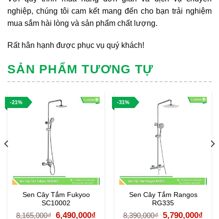
nghiệp, chúng tôi cam kết mang đến cho bạn trải nghiệm
mua sắm hài lòng và sản phẩm chất lượng.
Rất hân hạnh được phục vụ quý khách!
SẢN PHẨM TƯƠNG TỰ
-21%
-31%
Sen Cây Tắm Fukyoo
Sen Cây Tắm Rangos
SC10002
RG335
á
Giá
Giá
Giá
Giá
6,490,000
₫
5,790,000
₫
8,165,000
₫
8,390,000
₫