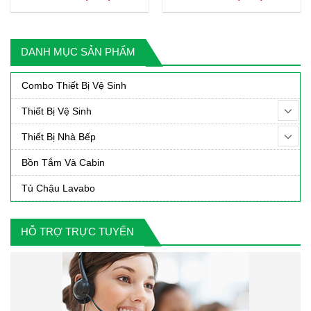
ện
gốc
hiện
gốc
hiệ
i
là:
tại
là:
tại
:
8,165,000₫.
là:
8,390,000₫.
là:
DANH MỤC SẢN PHẨM
790,000₫.
6,490,000₫.
5,79
Combo Thiết Bị Vệ Sinh
Thiết Bị Vệ Sinh
Thiết Bị Nhà Bếp
Bồn Tắm Và Cabin
Tủ Chậu Lavabo
HỖ TRỢ TRỰC TUYẾN