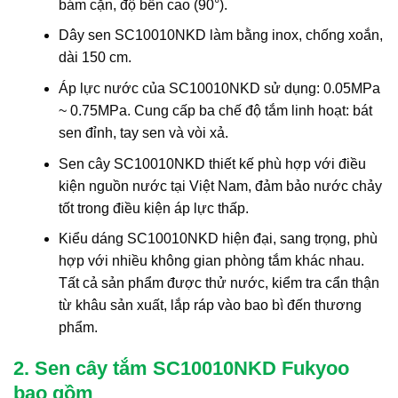
bám cặn, độ bền cao (90°).
Dây sen SC10010NKD làm bằng inox, chống xoắn,
dài 150 cm.
Áp lực nước của SC10010NKD sử dụng: 0.05MPa
~ 0.75MPa. Cung cấp ba chế độ tắm linh hoạt: bát
sen đỉnh, tay sen và vòi xả.
Sen cây SC10010NKD thiết kế phù hợp với điều
kiện nguồn nước tại Việt Nam, đảm bảo nước chảy
tốt trong điều kiện áp lực thấp.
Kiểu dáng SC10010NKD hiện đại, sang trọng, phù
hợp với nhiều không gian phòng tắm khác nhau.
Tất cả sản phẩm được thử nước, kiểm tra cẩn thận
từ khâu sản xuất, lắp ráp vào bao bì đến thương
phẩm.
2. Sen cây tắm SC10010NKD Fukyoo
bao gồm