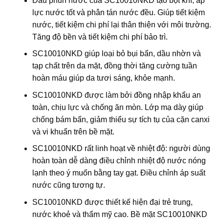
Đầu phun nước của SC10010NKD tạo bọt khí, áp
lực nước tốt và phân tán nước đều. Giúp tiết kiệm
nước, tiết kiệm chi phí lại thân thiện với môi trường.
Tăng độ bền và tiết kiệm chi phí bảo trì.
SC10010NKD giúp loại bỏ bụi bẩn, dầu nhờn và
tạp chất trên da mặt, đồng thời tăng cường tuần
hoàn máu giúp da tươi sáng, khỏe mạnh.
SC10010NKD được làm bởi đồng nhập khẩu an
toàn, chịu lực và chống ăn mòn. Lớp mạ dày giúp
chống bám bẩn, giảm thiểu sự tích tụ của cặn canxi
và vi khuẩn trên bề mặt.
SC10010NKD rất linh hoạt về nhiệt độ: người dùng
hoàn toàn dễ dàng điều chỉnh nhiệt độ nước nóng
lạnh theo ý muốn bằng tay gạt. Điều chỉnh áp suất
nước cũng tương tự.
SC10010NKD được thiết kế hiện đại trẻ trung,
nước khoẻ và thẩm mỹ cao. Bề mặt SC10010NKD