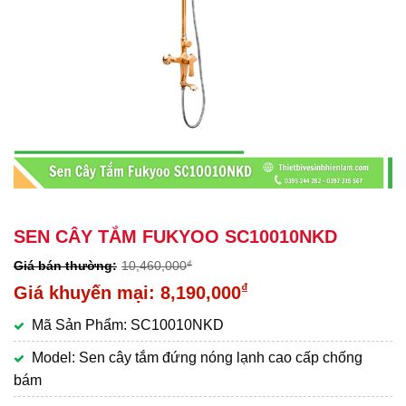
SEN CÂY TẮM FUKYOO SC10010NKD
10,460,000
₫
Giá
₫
8,190,000
gốc
Giá
Mã Sản Phẩm: SC10010NKD
là:
hiện
10,460,000₫.
tại
Model: Sen cây tắm đứng nóng lạnh cao cấp chống
là:
bám
8,190,000₫.