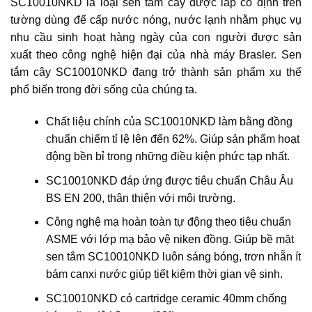
SC10010NKD là loại sen tắm cây được lắp cố định trên
tường dùng để cấp nước nóng, nước lạnh nhằm phục vụ
nhu cầu sinh hoạt hàng ngày của con người được sản
xuất theo công nghệ hiện đại của nhà máy Brasler. Sen
tắm cây SC10010NKD đang trở thành sản phẩm xu thế
phổ biến trong đời sống của chúng ta.
Chất liệu chính của SC10010NKD làm bằng đồng
chuẩn chiếm tỉ lệ lên đến 62%. Giúp sản phẩm hoạt
động bền bỉ trong những điều kiện phức tạp nhất.
SC10010NKD đáp ứng được tiêu chuẩn Châu Âu
BS EN 200, thân thiện với môi trường.
Công nghệ mạ hoàn toàn tự động theo tiêu chuẩn
ASME với lớp mạ bảo vệ niken đồng. Giúp bề mặt
sen tắm SC10010NKD luôn sáng bóng, trơn nhẵn ít
bám canxi nước giúp tiết kiệm thời gian vệ sinh.
SC10010NKD có cartridge ceramic 40mm chống