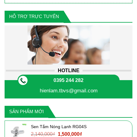
HỖ TRỢ TRỰC TUYẾN
HOTLINE
0395 244 282
hienlam.tbvs@gmail.com
SẢN PHẨM MỚI
Sen Tắm Nóng Lạnh RG04S
Giá
Giá
2,140,000
₫
1,500,000
₫