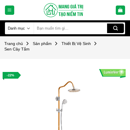
Skip
to
content
Tìm
kiếm:
Trang chủ
Sản phẩm
Thiết Bị Vệ Sinh
Sen Cây Tắm
-22%