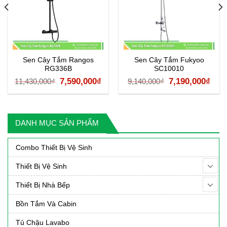
Sen Cây Tắm Rangos
Sen Cây Tắm Fukyoo
RG336B
SC10010
á
Giá
Giá
Giá
Giá
7,590,000
₫
7,190,000
₫
11,430,000
₫
9,140,000
₫
ện
gốc
hiện
gốc
hiệ
là:
tại
là:
tại
11,430,000₫.
là:
9,140,000₫.
là:
DANH MỤC SẢN PHẨM
90,000₫.
7,590,000₫.
7,19
Combo Thiết Bị Vệ Sinh
Thiết Bị Vệ Sinh
Thiết Bị Nhà Bếp
Bồn Tắm Và Cabin
Tủ Chậu Lavabo