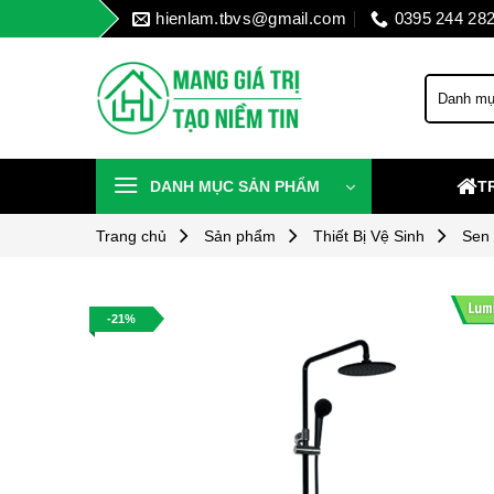
Skip
hienlam.tbvs@gmail.com
0395 244 28
to
content
DANH MỤC SẢN PHẨM
T
Trang chủ
Sản phẩm
Thiết Bị Vệ Sinh
Sen
-21%