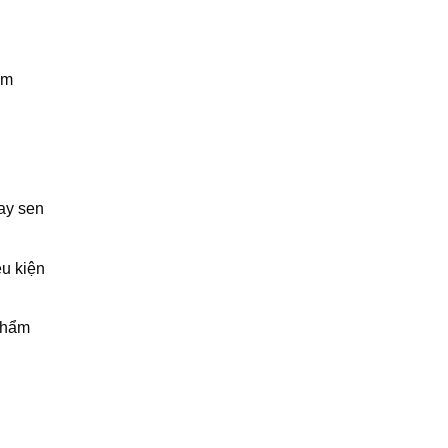
ắm
ay sen
ều kiện
phẩm