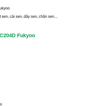
Fukyoo
t sen, cài sen, dây sen, chân sen…
 SC204D Fukyoo
ện