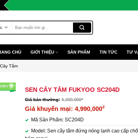
2
Tìm
kiếm:
RANG CHỦ
GIỚI THIỆU
SẢN PHẨM
TIN TỨC
TƯ V
 Cây Tắm
SEN CÂY TẮM FUKYOO SC204D
6,300,000
₫
Giá
₫
4,990,000
gốc
Giá
Mã Sản Phẩm: SC204D
là:
hiện
6,300,000₫.
tại
Model: Sen cây tắm đứng nóng lạnh cao cấp ch
là: