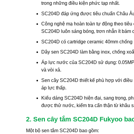
trong những điều kiện phức tạp nhất.
SC204D đáp ứng được tiêu chuẩn Châu Âu 
Công nghệ mạ hoàn toàn tự động theo tiêu
SC204D luôn sáng bóng, trơn nhẵn ít bám ca
SC204D có cartridge ceramic 40mm chống b
Dây sen SC204D làm bằng inox, chống xoắn
Áp lực nước của SC204D sử dụng: 0.05MPa 
và vòi xả.
Sen cây SC204D thiết kế phù hợp với điều 
áp lực thấp.
Kiểu dáng SC204D hiện đại, sang trọng, p
được thử nước, kiểm tra cẩn thận từ khâu s
2. Sen cây tắm SC204D Fukyoo ba
Một bộ sen tắm SC204D bao gồm: