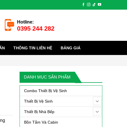
Hotline:
0395 244 282
ẤN
THÔNG TIN LIÊN HỆ
BẢNG GIÁ
DANH MỤC SẢN PHẨM
Combo Thiết Bị Vệ Sinh
Thiết Bị Vệ Sinh
Thiết Bị Nhà Bếp
ống
Bồn Tắm Và Cabin