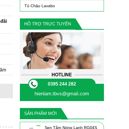
Tủ Chậu Lavabo
đãi
HỖ TRỢ TRỰC TUYẾN
năm
HOTLINE
0395 244 282
hienlam.tbvs@gmail.com
SẢN PHẨM MỚI
Sen Tắm Nóng Lạnh RG04S