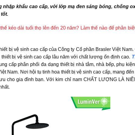
 nhập khẩu cao cấp, với lớp mạ đen sáng bóng, chống o
tốt.
có thể kéo dài tuổi thọ lên đến 20 năm? Làm thế nào để phân bi
ết bị vệ sinh cao cấp của Công ty Cổ phần Brasler Việt Nam.
 thiết bị vệ sinh cao cấp lâu năm với chất lượng ổn định cao.
T
ung cấp phân phối đa dạng thiết bị nhà tắm, nhà bếp, phụ kiệ
iệt Nam. Nơi hội tụ tinh hoa thiết bị vệ sinh cao cấp, mang đế
ối ưu cho gia đình bạn. Với kim chỉ nam CHẤT LƯỢNG LÀ NIỀ
nhất.