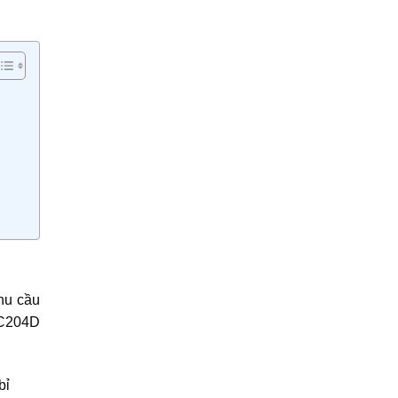
hu cầu
SC204D
bỉ