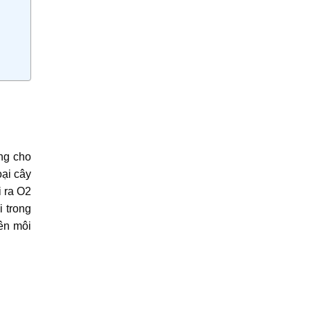
ống cho
oại cây
i ra O2
i trong
ên môi