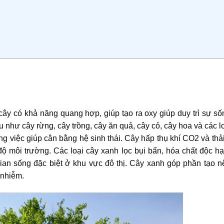
 cây có khả năng quang hợp, giúp tạo ra oxy giúp duy trì sự s
như cây rừng, cây trồng, cây ăn quả, cây cỏ, cây hoa và các l
ng việc giúp cân bằng hệ sinh thái. Cây hấp thụ khí CO2 và thả
ộ môi trường. Các loại cây xanh lọc bụi bẩn, hóa chất độc hạ
gian sống đặc biệt ở khu vực đô thị. Cây xanh góp phần tạo n
 nhiễm.