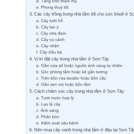
d. Tăng tính thẩm mỹ
e. Phong thuỷ tốt
3. Các cây trồng trong nhà tắm tốt cho sức khoẻ ở S
a. Cây lưỡi hổ
b. Cây lan ý
c. Cây nha đam
d. Cây cọ cảnh
e. Cây nhện
f. Cây trầu bà
4. Vị trí đặt cây trong nhà tắm ở Sơn Tây
a. Gần cửa sổ hoặc nguồn ánh sáng tự nhiên
b. Góc phòng tắm hoặc kệ gắn tường
c. Trên bồn rửa lavabo hoặc bồn cầu
d. Gần sen vòi hoặc bồn tắm
5. Cách chăm sóc cây trong nhà tắm ở Sơn Tây
a. Tưới nước hợp lý
b. Lau lá cây
c. Ánh sáng
d. Phân bón
e. Kiểm soát sâu bệnh
6. Nên mua cây xanh trong nhà tắm ở đâu tại Sơn Tâ