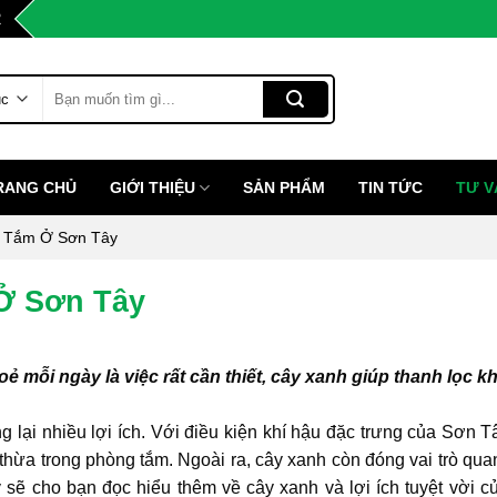
2
Tìm
kiếm:
RANG CHỦ
GIỚI THIỆU
SẢN PHẨM
TIN TỨC
TƯ V
à Tắm Ở Sơn Tây
Ở Sơn Tây
 mỗi ngày là việc rất cần thiết, cây xanh giúp thanh lọc k
lại nhiều lợi ích. Với điều kiện khí hậu đặc trưng của Sơn T
ừa trong phòng tắm. Ngoài ra, cây xanh còn đóng vai trò quan
 sẽ cho bạn đọc hiểu thêm về cây xanh và lợi ích tuyệt vời c