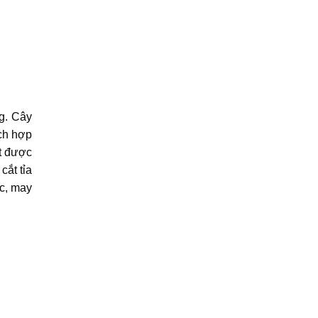
ng. Cây
ch hợp
t được
cắt tỉa
ộc, may