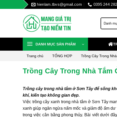
Skip
hienlam.tbvs@gmail.com
0395 244 28
to
content
DANH MỤC SẢN PHẨM
T
Trang chủ
TỔNG HỢP
Trồng Cây Trong Nh
Trồng Cây Trong Nhà Tắm 
Trồng cây trong nhà tắm ở Sơn Tây để sống khoẻ
khí, kiến tạo không gian đẹp.
Việc trồng cây xanh trong nhà tắm ở Sơn Tây mang 
xanh giúp ngăn ngừa nấm mốc và giảm độ ẩm dư th
trong việc cân bằng phong thủy. Bài viết dưới đây