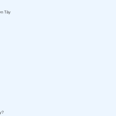
ơn Tây
y?