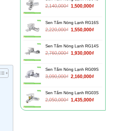
Giá
Giá
2,140,000
₫
1,500,000
₫
gốc
hiện
là:
tại
Sen Tắm Nóng Lạnh RG16S
2,140,000₫.
là:
Giá
Giá
2,220,000
₫
1,550,000
₫
1,500,000₫.
gốc
hiện
là:
tại
Sen Tắm Nóng Lạnh RG14S
2,220,000₫.
là:
Giá
Giá
2,760,000
₫
1,930,000
₫
1,550,000₫.
gốc
hiện
là:
tại
Sen Tắm Nóng Lạnh RG09S
2,760,000₫.
là:
Giá
Giá
3,090,000
₫
2,160,000
₫
1,930,000₫.
gốc
hiện
là:
tại
Sen Tắm Nóng Lạnh RG03S
3,090,000₫.
là:
Giá
Giá
2,050,000
₫
1,435,000
₫
2,160,000₫.
gốc
hiện
là:
tại
2,050,000₫.
là:
1,435,000₫.