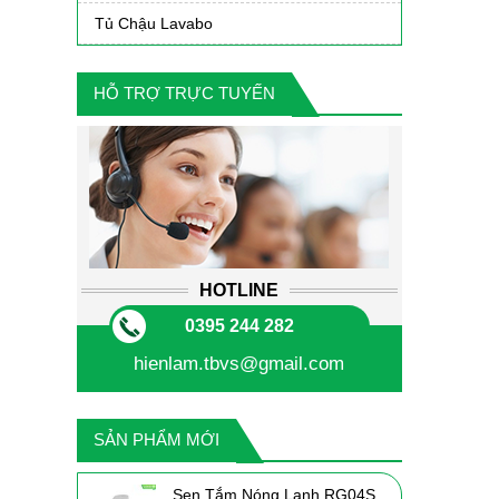
Tủ Chậu Lavabo
HỖ TRỢ TRỰC TUYẾN
HOTLINE
0395 244 282
hienlam.tbvs@gmail.com
SẢN PHẨM MỚI
Sen Tắm Nóng Lạnh RG04S