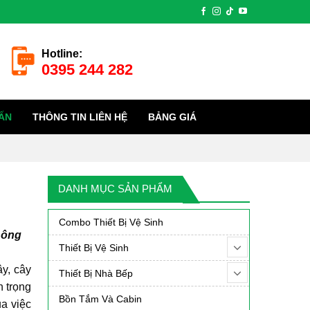
Hotline:
0395 244 282
ẤN
THÔNG TIN LIÊN HỆ
BẢNG GIÁ
DANH MỤC SẢN PHẨM
Combo Thiết Bị Vệ Sinh
hông
Thiết Bị Vệ Sinh
ây, cây
Thiết Bị Nhà Bếp
 trọng
Bồn Tắm Và Cabin
ủa việc