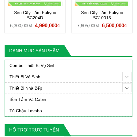
Sen Cây Tắm Fukyoo
Sen Cây Tắm Fukyoo
SC204D
SC10013
á
Giá
Giá
Giá
Giá
4,990,000
₫
6,500,000
₫
6,300,000
₫
7,605,000
₫
ện
gốc
hiện
gốc
hiệ
là:
tại
là:
tại
6,300,000₫.
là:
7,605,000₫.
là:
DANH MỤC SẢN PHẨM
90,000₫.
4,990,000₫.
6,50
Combo Thiết Bị Vệ Sinh
Thiết Bị Vệ Sinh
Thiết Bị Nhà Bếp
Bồn Tắm Và Cabin
Tủ Chậu Lavabo
HỖ TRỢ TRỰC TUYẾN