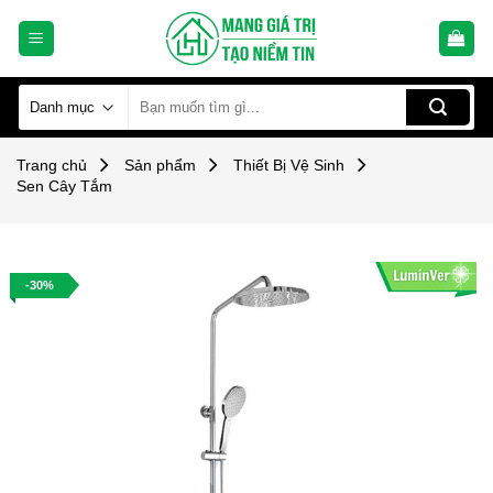
Skip
to
content
Tìm
kiếm:
Trang chủ
Sản phẩm
Thiết Bị Vệ Sinh
Sen Cây Tắm
-30%