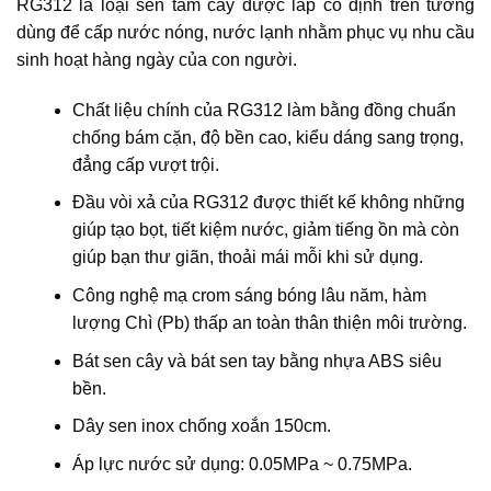
RG312 là loại sen tắm cây được lắp cố định trên tường
dùng để cấp nước nóng, nước lạnh nhằm phục vụ nhu cầu
sinh hoạt hàng ngày của con người.
Chất liệu chính của RG312 làm bằng đồng chuẩn
chống bám cặn, độ bền cao, kiểu dáng sang trọng,
đẳng cấp vượt trội.
Đầu vòi xả của RG312 được thiết kế không những
giúp tạo bọt, tiết kiệm nước, giảm tiếng ồn mà còn
giúp bạn thư giãn, thoải mái mỗi khi sử dụng.
Công nghệ mạ crom sáng bóng lâu năm, hàm
lượng Chì (Pb) thấp an toàn thân thiện môi trường.
Bát sen cây và bát sen tay bằng nhựa ABS siêu
bền.
Dây sen inox chống xoắn 150cm.
Áp lực nước sử dụng: 0.05MPa ~ 0.75MPa.