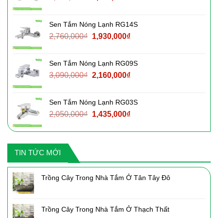
gốc
hiện
là:
tại
Sen Tắm Nóng Lạnh RG14S
2,220,000₫.
là:
Giá
Giá
2,760,000
₫
1,930,000
₫
1,550,000₫.
gốc
hiện
là:
tại
Sen Tắm Nóng Lạnh RG09S
2,760,000₫.
là:
Giá
Giá
3,090,000
₫
2,160,000
₫
1,930,000₫.
gốc
hiện
là:
tại
Sen Tắm Nóng Lạnh RG03S
3,090,000₫.
là:
Giá
Giá
2,050,000
₫
1,435,000
₫
2,160,000₫.
gốc
hiện
là:
tại
2,050,000₫.
là:
TIN TỨC MỚI
1,435,000₫.
Trồng Cây Trong Nhà Tắm Ở Tân Tây Đô
Trồng Cây Trong Nhà Tắm Ở Thạch Thất