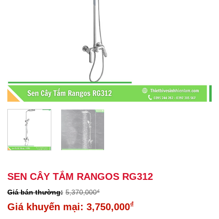
SEN CÂY TẮM RANGOS RG312
5,370,000
₫
Giá
₫
3,750,000
gốc
Giá