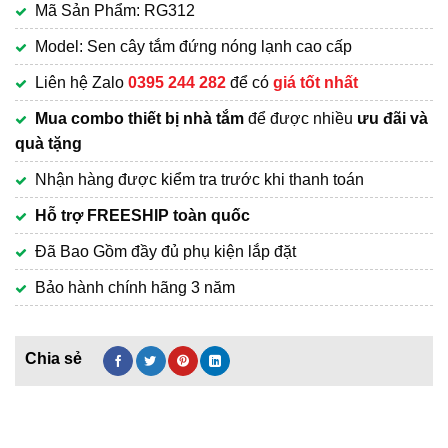
Mã Sản Phẩm: RG312
là:
hiện
5,370,000₫.
tại
Model: Sen cây tắm đứng nóng lạnh cao cấp
là:
Liên hệ Zalo
0395 244 282
để có
giá tốt nhất
3,750,000₫.
Mua combo thiết bị nhà tắm
để được nhiều
ưu đãi và
quà tặng
Nhận hàng được kiểm tra trước khi thanh toán
Hỗ trợ FREESHIP toàn quốc
Đã Bao Gồm đầy đủ phụ kiện lắp đặt
Bảo hành chính hãng 3 năm