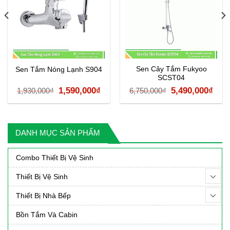
Sen Cây Tắm Fukyoo
Sen Tắm Nóng Lạnh S904
SCST04
á
Giá
Giá
Giá
Giá
1,590,000
₫
5,490,000
₫
1,930,000
₫
6,750,000
₫
ện
gốc
hiện
gốc
hiệ
là:
tại
là:
tại
1,930,000₫.
là:
6,750,000₫.
là:
DANH MỤC SẢN PHẨM
90,000₫.
1,590,000₫.
5,49
Combo Thiết Bị Vệ Sinh
Thiết Bị Vệ Sinh
Thiết Bị Nhà Bếp
Bồn Tắm Và Cabin