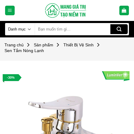
Skip
to
content
Tìm
kiếm:
Trang chủ
Sản phẩm
Thiết Bị Vệ Sinh
Sen Tắm Nóng Lạnh
-30%