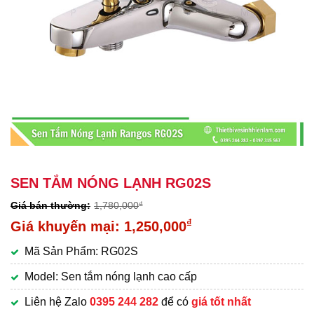
SEN TẮM NÓNG LẠNH RG02S
1,780,000
₫
Giá
₫
1,250,000
gốc
Giá
Mã Sản Phẩm: RG02S
là:
hiện
1,780,000₫.
tại
Model: Sen tắm nóng lạnh cao cấp
là:
Liên hệ Zalo
0395 244 282
để có
giá tốt nhất
1,250,000₫.