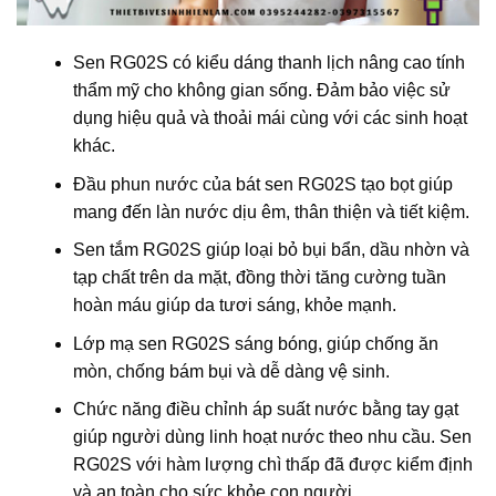
Sen RG02S có kiểu dáng thanh lịch nâng cao tính
thẩm mỹ cho không gian sống. Đảm bảo việc sử
dụng hiệu quả và thoải mái cùng với các sinh hoạt
khác.
Đầu phun nước của bát sen RG02S tạo bọt giúp
mang đến làn nước dịu êm, thân thiện và tiết kiệm.
Sen tắm RG02S giúp loại bỏ bụi bẩn, dầu nhờn và
tạp chất trên da mặt, đồng thời tăng cường tuần
hoàn máu giúp da tươi sáng, khỏe mạnh.
Lớp mạ sen RG02S sáng bóng, giúp chống ăn
mòn, chống bám bụi và dễ dàng vệ sinh.
Chức năng điều chỉnh áp suất nước bằng tay gạt
giúp người dùng linh hoạt nước theo nhu cầu. Sen
RG02S với hàm lượng chì thấp đã được kiểm định
và an toàn cho sức khỏe con người.