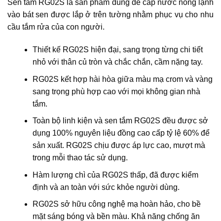
Sen tắm RG02S là sản phẩm dùng để cấp nước nóng lạnh
vào bát sen được lắp ở trên tường nhằm phục vụ cho nhu
cầu tắm rửa của con người.
Thiết kế RG02S hiện đại, sang trọng từng chi tiết
nhỏ với thân củ tròn và chắc chắn, cầm nặng tay.
RG02S kết hợp hài hòa giữa màu mạ crom và vàng
sang trọng phù hợp cao với mọi không gian nhà
tắm.
Toàn bộ linh kiện và sen tắm RG02S đều được sở
dụng 100% nguyên liệu đồng cao cấp tỷ lệ 60% để
sản xuất. RG02S chịu được áp lực cao, mượt mà
trong mỗi thao tác sử dụng.
Hàm lượng chì của RG02S thấp, đã được kiểm
định và an toàn với sức khỏe người dùng.
RG02S sở hữu công nghệ mạ hoàn hảo, cho bề
mặt sáng bóng và bền màu. Khả năng chống ăn