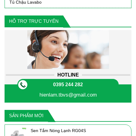
Tủ Chậu Lavabo
HỖ TRỢ TRỰC TUYẾN
HOTLINE
0395 244 282
hienlam.tbvs@gmail.com
SẢN PHẨM MỚI
Sen Tắm Nóng Lạnh RG04S