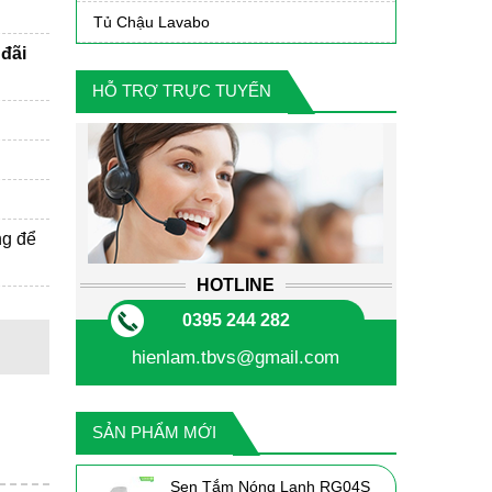
Tủ Chậu Lavabo
đãi
HỖ TRỢ TRỰC TUYẾN
ng để
HOTLINE
0395 244 282
hienlam.tbvs@gmail.com
SẢN PHẨM MỚI
Sen Tắm Nóng Lạnh RG04S