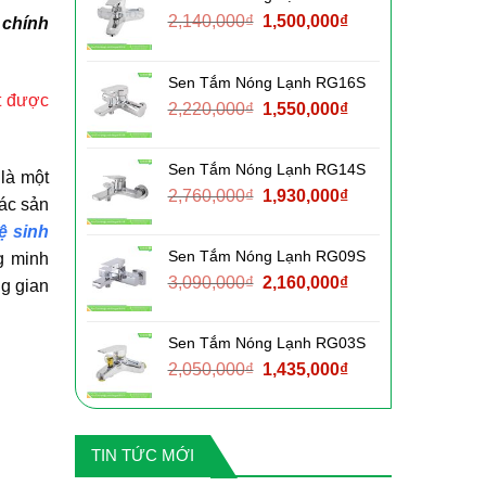
Giá
Giá
2,140,000
₫
1,500,000
₫
 chính
gốc
hiện
là:
tại
Sen Tắm Nóng Lạnh RG16S
2,140,000₫.
là:
ệt được
Giá
Giá
2,220,000
₫
1,550,000
₫
1,500,000₫.
gốc
hiện
là:
tại
Sen Tắm Nóng Lạnh RG14S
2,220,000₫.
là:
là một
Giá
Giá
2,760,000
₫
1,930,000
₫
1,550,000₫.
các sản
gốc
hiện
vệ sinh
là:
tại
Sen Tắm Nóng Lạnh RG09S
g minh
2,760,000₫.
là:
Giá
Giá
3,090,000
₫
2,160,000
₫
ng gian
1,930,000₫.
gốc
hiện
là:
tại
Sen Tắm Nóng Lạnh RG03S
3,090,000₫.
là:
Giá
Giá
2,050,000
₫
1,435,000
₫
2,160,000₫.
gốc
hiện
là:
tại
2,050,000₫.
là:
TIN TỨC MỚI
1,435,000₫.