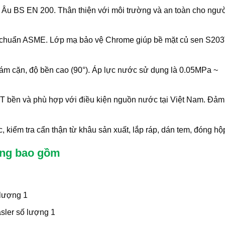
u BS EN 200. Thân thiện với môi trường và an toàn cho ngư
u chuẩn ASME. Lớp mạ bảo vệ Chrome giúp bề mặt củ sen S203
m cặn, độ bền cao (90°). Áp lực nước sử dụng là 0.05MPa ~
203T bền và phù hợp với điều kiện nguồn nước tại Việt Nam. Đả
iểm tra cẩn thận từ khâu sản xuất, lắp ráp, dán tem, đóng hộ
ong bao gồm
 lượng 1
asler số lượng 1