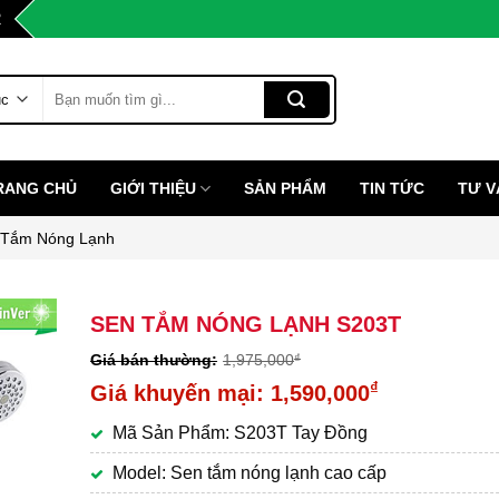
2
Tìm
kiếm:
RANG CHỦ
GIỚI THIỆU
SẢN PHẨM
TIN TỨC
TƯ V
 Tắm Nóng Lạnh
SEN TẮM NÓNG LẠNH S203T
1,975,000
₫
Giá
₫
1,590,000
gốc
Giá
Mã Sản Phẩm: S203T Tay Đồng
là:
hiện
1,975,000₫.
tại
Model: Sen tắm nóng lạnh cao cấp
là: