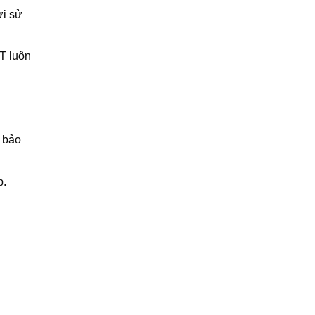
ời sử
T luôn
m bảo
p.