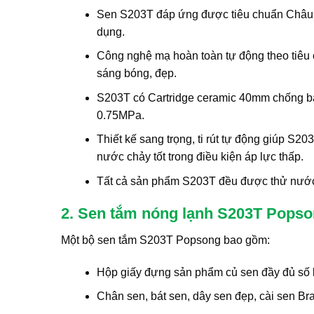
Sen S203T đáp ứng được tiêu chuẩn Châu Â
dụng.
Công nghệ mạ hoàn toàn tự động theo tiê
sáng bóng, đẹp.
S203T có Cartridge ceramic 40mm chống bá
0.75MPa.
Thiết kế sang trọng, ti rút tự động giúp S
nước chảy tốt trong điều kiện áp lực thấp.
Tất cả sản phẩm S203T đều được thử nước, k
2. Sen tắm nóng lạnh S203T Pops
Một bộ sen tắm S203T Popsong bao gồm:
Hộp giấy đựng sản phẩm củ sen đầy đủ số
Chân sen, bát sen, dây sen đẹp, cài sen Br