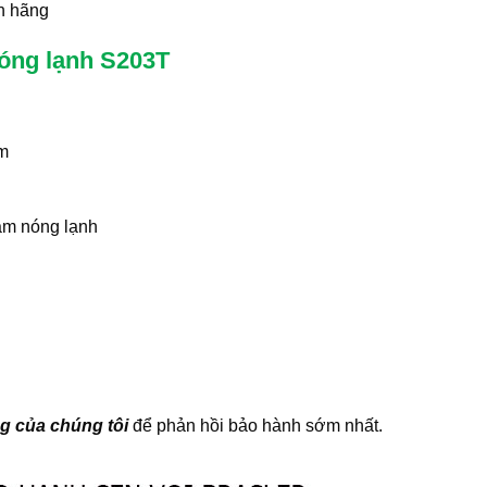
h hãng
nóng lạnh S203T
am
ắm nóng lạnh
g của chúng tôi
để phản hồi bảo hành sớm nhất.