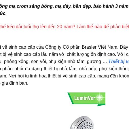
ng mạ crom sáng bóng, mạ dày, bền đẹp, bảo hành 3 năm
ức.
có thể kéo dài tuổi thọ lên đến 20 năm? Làm thế nào để phân bi
ị vệ sinh cao cấp của Công ty Cổ phần Brasler Việt Nam. Đây 
ết bị vệ sinh cao cấp lâu năm với chất lượng ổn định cao. Với 
u, phòng xông, sen vòi, phụ kiện nhà tắm, gương….
Thiết bị 
 phân phối đa dạng thiết bị nhà tắm, nhà bếp, phụ kiện thôn
am. Nơi hội tụ tinh hoa thiết bị vệ sinh cao cấp, mang đến khô
 gia đình bạn.