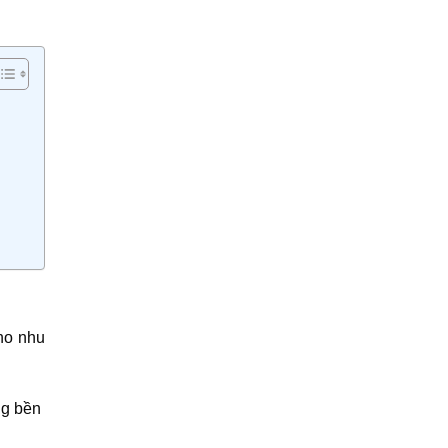
ho nhu
ng bền