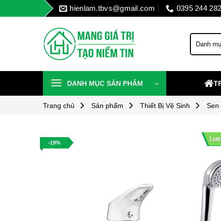
Skip
hienlam.tbvs@gmail.com
0395 244 28
to
content
DANH MỤC SẢN PHẨM
T
Trang chủ
Sản phẩm
Thiết Bị Vệ Sinh
Sen
-19%