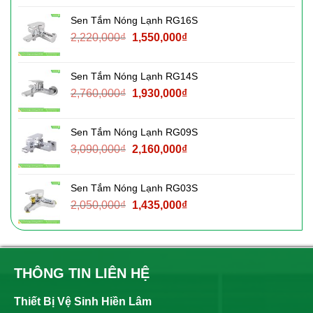
là:
tại
Sen Tắm Nóng Lạnh RG16S
2,140,000₫.
là:
Giá
Giá
2,220,000
₫
1,550,000
₫
1,500,000₫.
gốc
hiện
là:
tại
Sen Tắm Nóng Lạnh RG14S
2,220,000₫.
là:
Giá
Giá
2,760,000
₫
1,930,000
₫
1,550,000₫.
gốc
hiện
là:
tại
Sen Tắm Nóng Lạnh RG09S
2,760,000₫.
là:
Giá
Giá
3,090,000
₫
2,160,000
₫
1,930,000₫.
gốc
hiện
là:
tại
Sen Tắm Nóng Lạnh RG03S
3,090,000₫.
là:
Giá
Giá
2,050,000
₫
1,435,000
₫
2,160,000₫.
gốc
hiện
là:
tại
2,050,000₫.
là:
1,435,000₫.
THÔNG TIN LIÊN HỆ
Thiết Bị Vệ Sinh Hiền Lâm