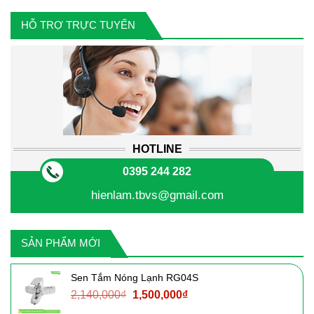
HỖ TRỢ TRỰC TUYẾN
HOTLINE
0395 244 282
hienlam.tbvs@gmail.com
SẢN PHẨM MỚI
Sen Tắm Nóng Lạnh RG04S
Giá
Giá
2,140,000
₫
1,500,000
₫
gốc
hiện