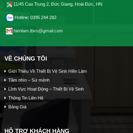
11/45 Cao Trung 2, Đức Giang, Hoài Đức, HN
Hotline: 0395 244 282
hienlam.tbvs@gmail.com
VỀ CHÚNG TÔI
Giới Thiệu Về Thiết Bị Vệ Sinh Hiền Lâm
Tầm nhìn – Sứ mệnh
Lĩnh Vực Hoạt Động – Thiết Bị Vệ Sinh
Thông Tin Liên Hệ
Bảng Giá
HỖ TRỢ KHÁCH HÀNG