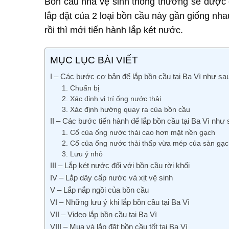
Bồn cầu nhà vệ sinh thông thường sẽ được ch
lắp đặt của 2 loại bồn cầu này gần giống nha
rồi thì mới tiến hành lắp két nước.
MỤC LỤC BÀI VIẾT
I – Các bước cơ bản để lắp bồn cầu tại Ba Vì như sa
1. Chuẩn bị
2. Xác định vị trí ống nước thải
3. Xác định hướng quay ra của bồn cầu
II – Các bước tiến hành để lắp bồn cầu tại Ba Vì như
1. Cổ của ống nước thải cao hơn mặt nền gạch
2. Cổ của ống nước thải thấp vừa mép của sàn gạc
3. Lưu ý nhỏ
III – Lắp két nước đối với bồn cầu rời khối
IV – Lắp dây cấp nước và xịt vệ sinh
V – Lắp nắp ngồi của bồn cầu
VI – Những lưu ý khi lắp bồn cầu tại Ba Vì
VII – Video lắp bồn cầu tại Ba Vì
VIII – Mua và lắp đặt bồn cầu tốt tại Ba Vì