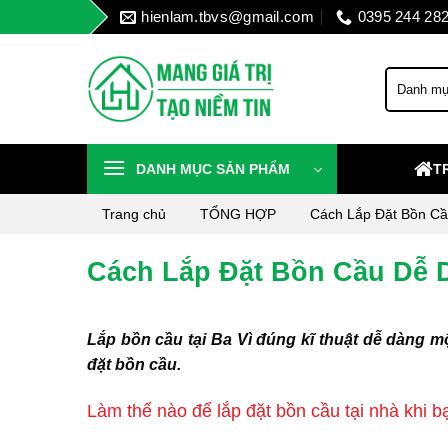
Skip
hienlam.tbvs@gmail.com
0395 244 28
to
content
DANH MỤC SẢN PHẨM
T
Trang chủ
TỔNG HỢP
Cách Lắp Đặt Bồn Cầ
Cách Lắp Đặt Bồn Cầu Dễ D
Lắp bồn cầu tại Ba Vì đúng kĩ thuật dễ dàng mộ
đặt bồn cầu.
Làm thế nào để lắp đặt bồn cầu tại nhà khi 