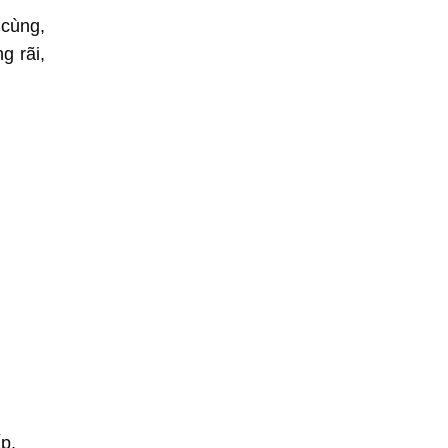
 cùng,
g rãi,
p,