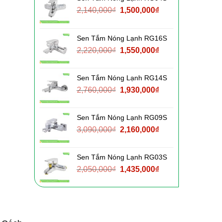
Giá
Giá
2,140,000
₫
1,500,000
₫
gốc
hiện
là:
tại
Sen Tắm Nóng Lạnh RG16S
2,140,000₫.
là:
Giá
Giá
2,220,000
₫
1,550,000
₫
1,500,000₫.
gốc
hiện
là:
tại
Sen Tắm Nóng Lạnh RG14S
2,220,000₫.
là:
Giá
Giá
2,760,000
₫
1,930,000
₫
1,550,000₫.
gốc
hiện
là:
tại
Sen Tắm Nóng Lạnh RG09S
2,760,000₫.
là:
Giá
Giá
3,090,000
₫
2,160,000
₫
1,930,000₫.
gốc
hiện
là:
tại
Sen Tắm Nóng Lạnh RG03S
3,090,000₫.
là:
Giá
Giá
2,050,000
₫
1,435,000
₫
2,160,000₫.
gốc
hiện
là:
tại
2,050,000₫.
là:
1,435,000₫.