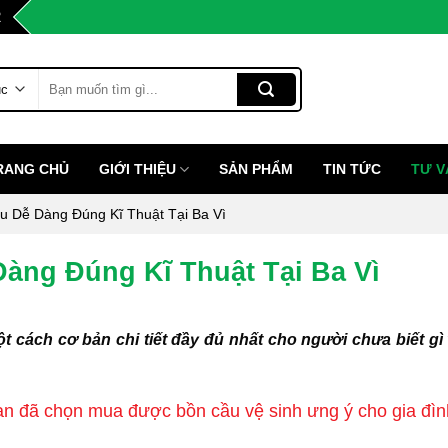
2
Tìm
kiếm:
RANG CHỦ
GIỚI THIỆU
SẢN PHẨM
TIN TỨC
TƯ V
u Dễ Dàng Đúng Kĩ Thuật Tại Ba Vì
àng Đúng Kĩ Thuật Tại Ba Vì
t cách cơ bản chi tiết đầy đủ nhất cho người chưa biết gì 
bạn đã chọn mua được bồn cầu vệ sinh ưng ý cho gia đì