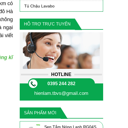
0km có
Tủ Chậu Lavabo
 đô Hà
 không
HỖ TRỢ TRỰC TUYẾN
à ngại
i viết
úng kĩ
HOTLINE
0395 244 282
hienlam.tbvs@gmail.com
SẢN PHẨM MỚI
Sen Tắm Nóng Lạnh RG04S