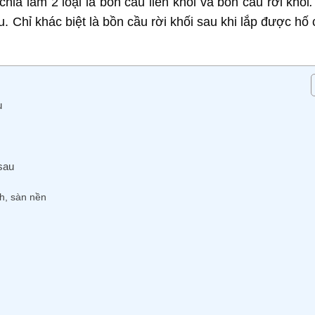
ia làm 2 loại là bồn cầu liền khối và bồn cầu rời khối
u. Chỉ khác biệt là bồn cầu rời khối sau khi lắp được hố
u
 sau
h, sàn nền