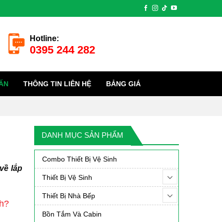
Hotline:
0395 244 282
ẤN
THÔNG TIN LIÊN HỆ
BẢNG GIÁ
DANH MỤC SẢN PHẨM
Combo Thiết Bị Vệ Sinh
về lắp
Thiết Bị Vệ Sinh
Thiết Bị Nhà Bếp
nh?
Bồn Tắm Và Cabin