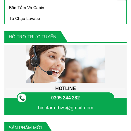
Bồn Tắm Và Cabin
Tủ Chậu Lavabo
HỖ TRỢ TRỰC TUYẾN
HOTLINE
0395 244 282
hienlam.tbvs@gmail.com
SẢN PHẨM MỚI