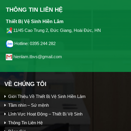
1,435,000₫.
THÔNG TIN LIÊN HỆ
Thiết Bị Vệ Sinh Hiền Lâm
11/45 Cao Trung 2, Đức Giang, Hoài Đức, HN
Hotline: 0395 244 282
hienlam.tbvs@gmail.com
VỀ CHÚNG TÔI
Giới Thiệu Về Thiết Bị Vệ Sinh Hiền Lâm
Tầm nhìn – Sứ mệnh
Lĩnh Vực Hoạt Động – Thiết Bị Vệ Sinh
Thông Tin Liên Hệ