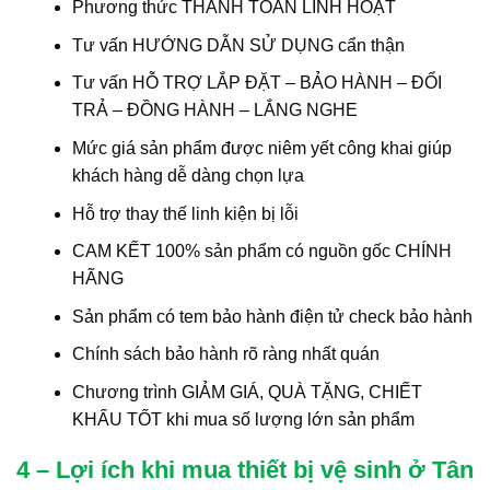
Phương thức THANH TOÁN LINH HOẠT
Tư vấn HƯỚNG DẪN SỬ DỤNG cẩn thận
Tư vấn HỖ TRỢ LẮP ĐẶT – BẢO HÀNH – ĐỔI
TRẢ – ĐỒNG HÀNH – LẮNG NGHE
Mức giá sản phẩm được niêm yết công khai giúp
khách hàng dễ dàng chọn lựa
Hỗ trợ thay thế linh kiện bị lỗi
CAM KẾT 100% sản phẩm có nguồn gốc CHÍNH
HÃNG
Sản phẩm có tem bảo hành điện tử check bảo hành
Chính sách bảo hành rõ ràng nhất quán
Chương trình GIẢM GIÁ, QUÀ TẶNG, CHIẾT
KHẤU TỐT khi mua số lượng lớn sản phẩm
4 – Lợi ích khi mua thiết bị vệ sinh ở Tân