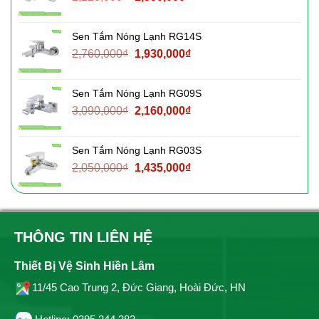
gốc
hiện
là:
tại
Sen Tắm Nóng Lạnh RG14S
2,220,000₫.
là:
Giá
Giá
2,760,000
₫
1,930,000
₫
1,550,000₫.
gốc
hiện
là:
tại
Sen Tắm Nóng Lạnh RG09S
2,760,000₫.
là:
Giá
Giá
3,090,000
₫
2,160,000
₫
1,930,000₫.
gốc
hiện
là:
tại
Sen Tắm Nóng Lạnh RG03S
3,090,000₫.
là:
Giá
Giá
2,050,000
₫
1,435,000
₫
2,160,000₫.
gốc
hiện
là:
tại
2,050,000₫.
là:
1,435,000₫.
THÔNG TIN LIÊN HỆ
Thiết Bị Vệ Sinh Hiền Lâm
11/45 Cao Trung 2, Đức Giang, Hoài Đức, HN