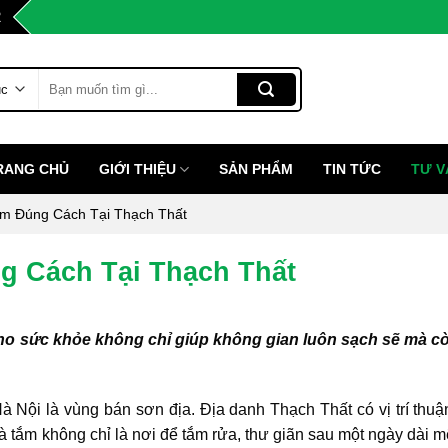
2
Tìm
kiếm:
RANG CHỦ
GIỚI THIỆU
SẢN PHẨM
TIN TỨC
TƯ V
m Đúng Cách Tại Thạch Thất
g Cách Tại Thạch Thất
cho sức khỏe không chỉ giúp không gian luôn sạch sẽ mà c
Nội là vùng bán sơn địa. Địa danh Thạch Thất có vị trí thuận
hà tắm không chỉ là nơi để tắm rửa, thư giãn sau một ngày dài m