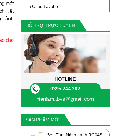
ng mát
Tủ Chậu Lavabo
hi tiết
g lành
HỖ TRỢ TRỰC TUYẾN
sao cho
HOTLINE
0395 244 282
hienlam.tbvs@gmail.com
SẢN PHẨM MỚI
Sen Tắm Nóng Lạnh RG04S