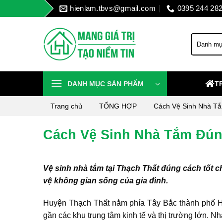
Skip
hienlam.tbvs@gmail.com
0395 244 28
to
content
DANH MỤC SẢN PHẨM
T
Trang chủ
TỔNG HỢP
Cách Vệ Sinh Nhà Tắ
Cách Vệ Sinh Nhà Tắm Đún
Vệ sinh nhà tắm tại Thạch Thất đúng cách tốt 
vệ không gian sống của gia đình.
Huyện Thạch Thất nằm phía Tây Bắc thành phố Hà 
gần các khu trung tâm kinh tế và thị trường lớn. N