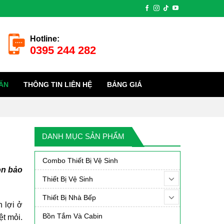
Hotline:
0395 244 282
ẤN
THÔNG TIN LIÊN HỆ
BẢNG GIÁ
DANH MỤC SẢN PHẨM
Combo Thiết Bị Vệ Sinh
òn bảo
Thiết Bị Vệ Sinh
Thiết Bị Nhà Bếp
 lợi ở
Bồn Tắm Và Cabin
ệt mỏi.