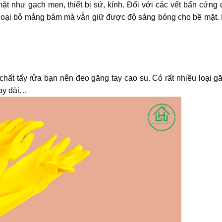
t như gạch men, thiết bị sứ, kính. Đối với các vết bẩn cứng 
 loại bỏ mảng bám mà vẫn giữ được độ sáng bóng cho bề mặt. 
chất tẩy rửa bạn nên đeo găng tay cao su. Có rất nhiều loại g
tay dài…