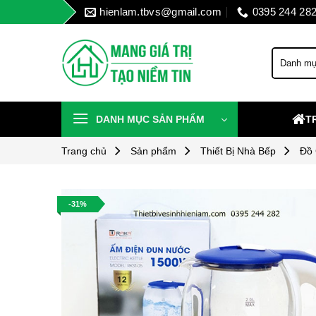
Skip
hienlam.tbvs@gmail.com
0395 244 28
to
content
DANH MỤC SẢN PHẨM
T
Trang chủ
Sản phẩm
Thiết Bị Nhà Bếp
Đồ 
-31%