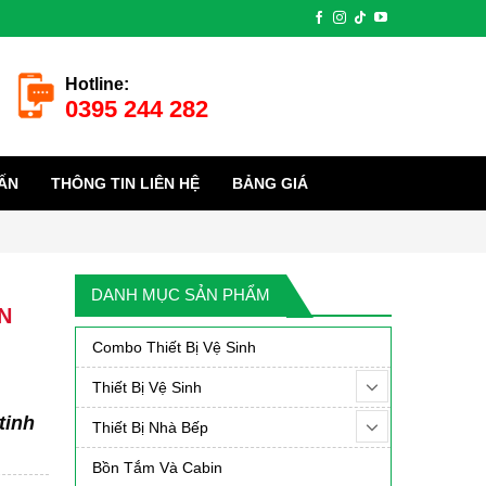
Hotline:
0395 244 282
ẤN
THÔNG TIN LIÊN HỆ
BẢNG GIÁ
DANH MỤC SẢN PHẨM
N
Combo Thiết Bị Vệ Sinh
Thiết Bị Vệ Sinh
tinh
Thiết Bị Nhà Bếp
Bồn Tắm Và Cabin