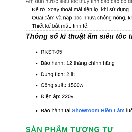
Ấm đun nước siêu tốc thủy tinh cao cấp có đ
Đế rời xoay thoải mái tiện lợi khi sử dụng
Quai cầm và nắp bọc nhựa chống nóng, kh
Thiết kế bắt mắt, tinh tế.
Thông số kĩ thuật ấm siêu tốc t
RKST-05
Bảo hành: 12 tháng chính hãng
Dung tích: 2 lít
Công suất: 1500w
Điện áp: 220v
Bảo hành tại
Showroom Hiền Lâm
lu
SẢN PHẨM TƯƠNG TỰ