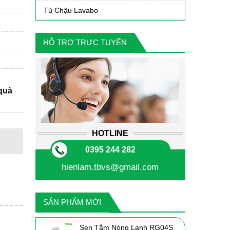
Tủ Chậu Lavabo
HỖ TRỢ TRỰC TUYẾN
 quà
HOTLINE
0395 244 282
hienlam.tbvs@gmail.com
SẢN PHẨM MỚI
Sen Tắm Nóng Lạnh RG04S