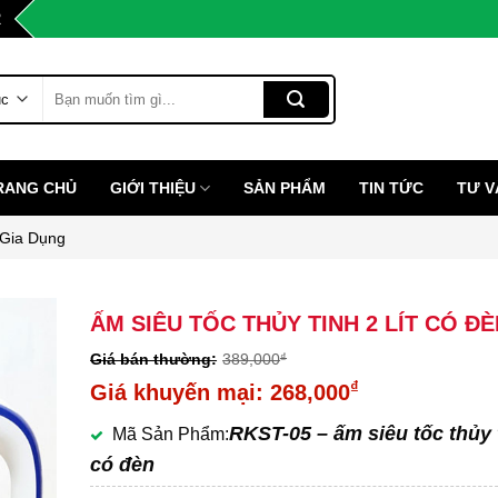
2
Tìm
kiếm:
RANG CHỦ
GIỚI THIỆU
SẢN PHẨM
TIN TỨC
TƯ V
Gia Dụng
ẤM SIÊU TỐC THỦY TINH 2 LÍT CÓ ĐÈ
389,000
₫
Giá
₫
268,000
gốc
Giá
RKST-05 – ấm siêu tốc thủy 
Mã Sản Phẩm:
là:
hiện
có đèn
389,000₫.
tại
là: