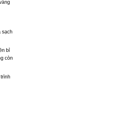
 vàng
ả sạch
ền bỉ
ng còn
trình