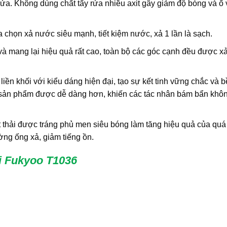
 rửa. Không dùng chất tẩy rửa nhiều axit gây giảm độ bóng và ố
ựa chọn xả nước siêu mạnh, tiết kiệm nước, xả 1 lần là sạch.
và mang lại hiệu quả rất cao, toàn bộ các góc cạnh đều được x
iền khối với kiểu dáng hiện đại, tạo sự kết tinh vững chắc và b
ặt sản phẩm được dễ dàng hơn, khiến các tác nhân bám bẩn khô
hải được tráng phủ men siêu bóng làm tăng hiệu quả của quá 
ờng ống xả, giảm tiếng ồn.
ối Fukyoo T1036