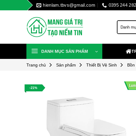
Skip
hienlam.tbvs@gmail.com
0395 244 28
to
content
DANH MỤC SẢN PHẨM
T
Trang chủ
Sản phẩm
Thiết Bị Vệ Sinh
Bồn 
-21%