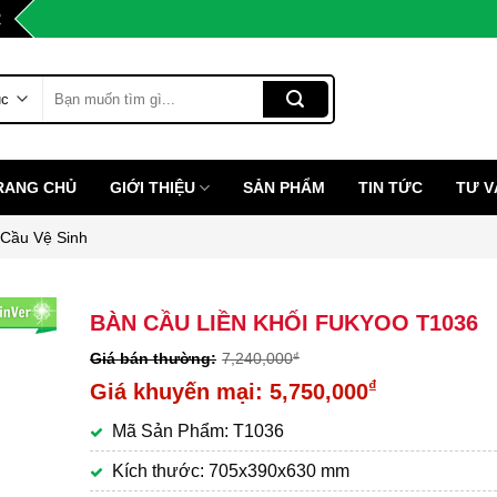
2
Tìm
kiếm:
RANG CHỦ
GIỚI THIỆU
SẢN PHẨM
TIN TỨC
TƯ V
Cầu Vệ Sinh
BÀN CẦU LIỀN KHỐI FUKYOO T1036
7,240,000
₫
Giá
₫
5,750,000
gốc
Giá
Mã Sản Phẩm: T1036
là:
hiện
7,240,000₫.
tại
Kích thước: 705x390x630 mm
là: