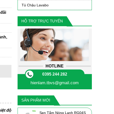
Tủ Chậu Lavabo
đãi
HỖ TRỢ TRỰC TUYẾN
ành,
HOTLINE
0395 244 282
hienlam.tbvs@gmail.com
SẢN PHẨM MỚI
iệt độ
Sen Tắm Nóng Lạnh RG04S