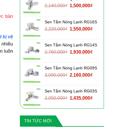
Giá
Giá
2,140,000
₫
1,500,000
₫
gốc
hiện
ợc bàn
là:
tại
Sen Tắm Nóng Lạnh RG16S
2,140,000₫.
là:
Giá
Giá
2,220,000
₫
1,550,000
₫
1,500,000₫.
gốc
hiện
t bị vệ
là:
tại
 nhiều
Sen Tắm Nóng Lạnh RG14S
2,220,000₫.
là:
n luôn
Giá
Giá
2,760,000
₫
1,930,000
₫
1,550,000₫.
gốc
hiện
là:
tại
Sen Tắm Nóng Lạnh RG09S
2,760,000₫.
là:
Giá
Giá
3,090,000
₫
2,160,000
₫
1,930,000₫.
gốc
hiện
là:
tại
Sen Tắm Nóng Lạnh RG03S
3,090,000₫.
là:
Giá
Giá
2,050,000
₫
1,435,000
₫
2,160,000₫.
gốc
hiện
là:
tại
2,050,000₫.
là:
TIN TỨC MỚI
1,435,000₫.