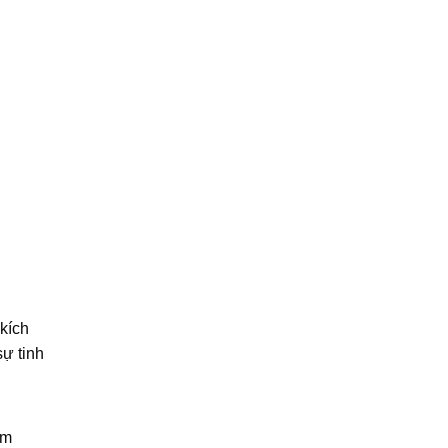
 kích
sự tinh
ơm