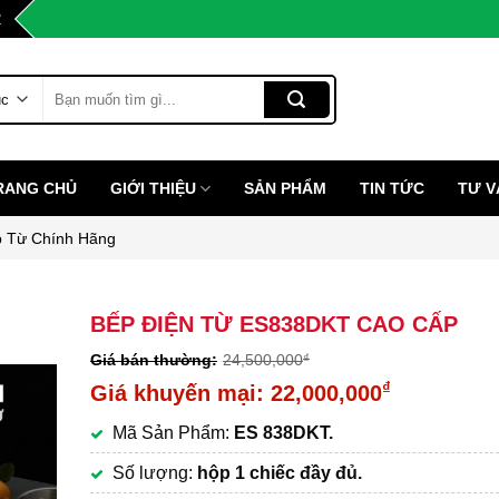
2
Tìm
kiếm:
RANG CHỦ
GIỚI THIỆU
SẢN PHẨM
TIN TỨC
TƯ V
 Từ Chính Hãng
BẾP ĐIỆN TỪ ES838DKT CAO CẤP
24,500,000
₫
Giá
₫
22,000,000
gốc
Giá
Mã Sản Phẩm:
ES 838DKT.
là:
hiện
24,500,000₫.
tại
Số lượng:
hộp 1 chiếc đầy đủ.
là: