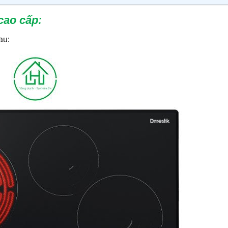
cao cấp
:
au: