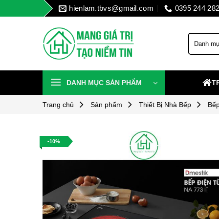
Skip
hienlam.tbvs@gmail.com
0395 244 28
to
content
DANH MỤC SẢN PHẨM
T
Trang chủ
Sản phẩm
Thiết Bị Nhà Bếp
Bếp
-10%