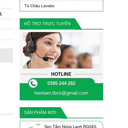
Tủ Chậu Lavabo
i.
HỖ TRỢ TRỰC TUYẾN
HOTLINE
0395 244 282
hienlam.tbvs@gmail.com
SẢN PHẨM MỚI
Sen Tắm Nóng Lạnh RG04S