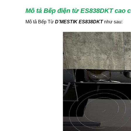
Mô tả Bếp điện từ ES838DKT cao c
Mô tả Bếp Từ
D’MESTIK ES838DKT
như sau: