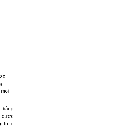
ợc
ng
a mọi
g
,
bảng
và được
g lo bị