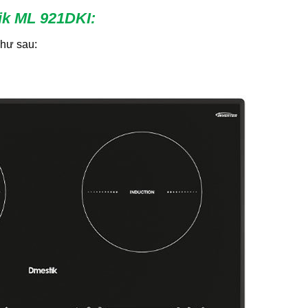
ik ML 921DKI
:
hư sau: