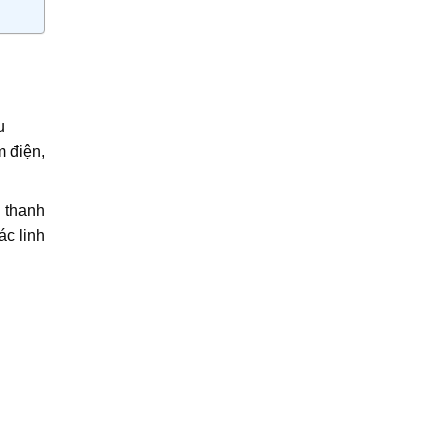
u
m điện,
 thanh
ác linh