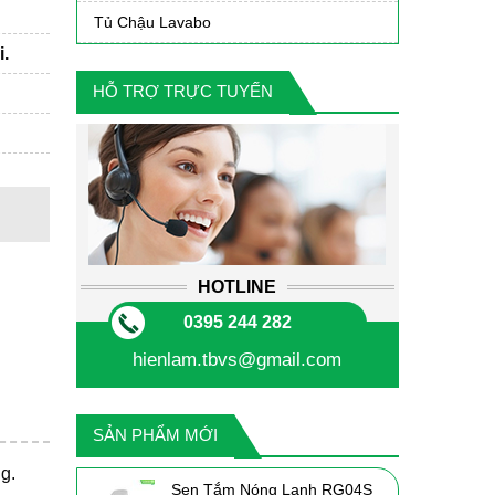
Tủ Chậu Lavabo
i.
HỖ TRỢ TRỰC TUYẾN
HOTLINE
0395 244 282
hienlam.tbvs@gmail.com
SẢN PHẨM MỚI
g.
Sen Tắm Nóng Lạnh RG04S