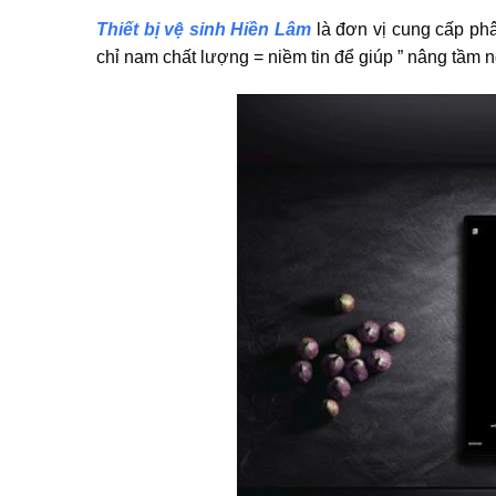
Thiết bị vệ sinh Hiền Lâm
là đơn vị cung cấp phâ
chỉ nam chất lượng = niềm tin để giúp ” nâng tầm n