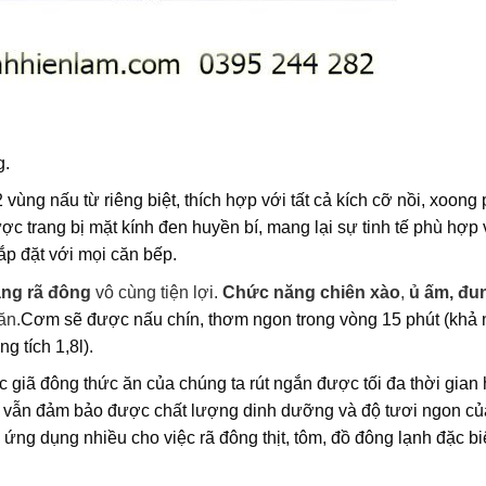
g.
vùng nấu từ riêng biệt, thích hợp với tất cả kích cỡ nồi, xoong
c trang bị mặt kính đen huyền bí, mang lại sự tinh tế phù hợp 
lắp đặt với mọi căn bếp.
ăng
rã đông
vô cùng tiện lợi.
Chức năng
chiên xào
,
ủ ấm, đun
ăn.
Cơm sẽ được nấu chín, thơm ngon trong vòng 15 phút (khả
 tích 1,8l).
c giã đông thức ăn của chúng ta rút ngắn được tối đa thời gian
à vẫn đảm bảo được chất lượng dinh dưỡng và độ tươi ngon củ
ng dụng nhiều cho việc rã đông thịt, tôm, đồ đông lạnh đặc bi