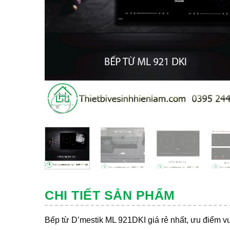
CHI TIẾT SẢN PHẨM
Bếp từ D’mestik ML 921DKI giá rẻ nhất, ưu điểm vượ