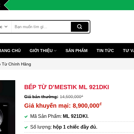
2
Tìm
kiếm:
RANG CHỦ
GIỚI THIỆU
SẢN PHẨM
TIN TỨC
TƯ V
 Từ Chính Hãng
BẾP TỪ D’MESTIK ML 921DKI
14,500,000
₫
Giá
₫
8,900,000
gốc
Giá
Mã Sản Phẩm:
ML 921DKI.
là:
hiện
14,500,000₫.
tại
Số lượng:
hộp 1 chiếc đầy đủ.
là: