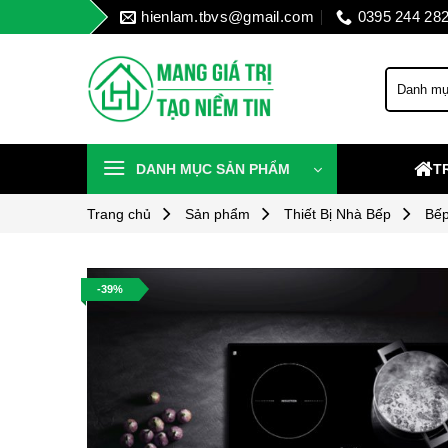
Skip
hienlam.tbvs@gmail.com
0395 244 28
to
content
DANH MỤC SẢN PHẨM
T
Trang chủ
Sản phẩm
Thiết Bị Nhà Bếp
Bếp
-39%