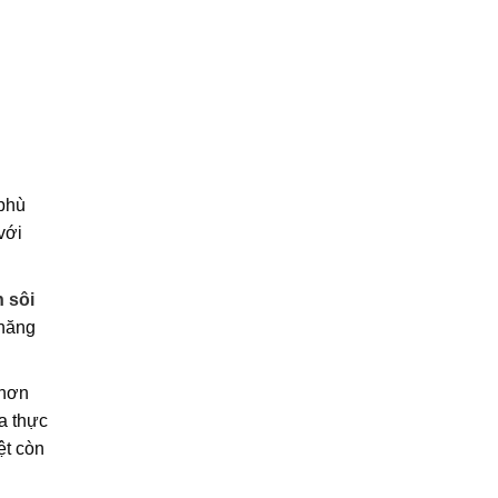
 phù
với
 sôi
 năng
 hơn
a thực
ệt còn