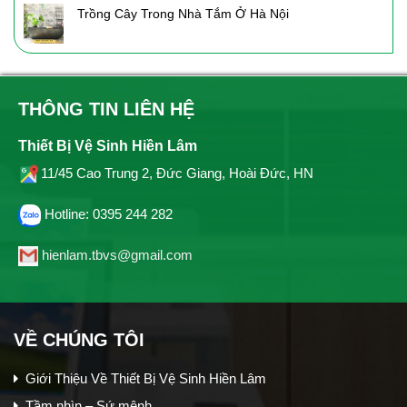
Trồng Cây Trong Nhà Tắm Ở Hà Nội
THÔNG TIN LIÊN HỆ
Thiết Bị Vệ Sinh Hiền Lâm
11/45 Cao Trung 2, Đức Giang, Hoài Đức, HN
Hotline: 0395 244 282
hienlam.tbvs@gmail.com
VỀ CHÚNG TÔI
Giới Thiệu Về Thiết Bị Vệ Sinh Hiền Lâm
Tầm nhìn – Sứ mệnh