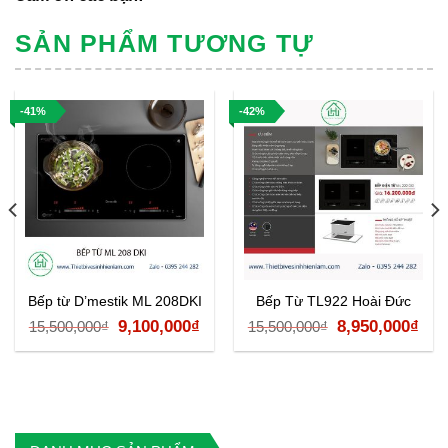
SẢN PHẨM TƯƠNG TỰ
-41%
-42%
Bếp từ D’mestik ML 208DKI
Bếp Từ TL922 Hoài Đức
Giá
Giá
Giá
Giá
9,100,000
₫
8,950,000
₫
15,500,000
₫
15,500,000
₫
gốc
hiện
gốc
hiệ
là:
tại
là:
tại
15,500,000₫.
là:
15,500,000₫.
là:
9,100,000₫.
8,9