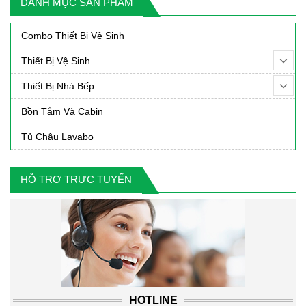
DANH MỤC SẢN PHẨM
000₫.
Combo Thiết Bị Vệ Sinh
Thiết Bị Vệ Sinh
Thiết Bị Nhà Bếp
Bồn Tắm Và Cabin
Tủ Chậu Lavabo
HỖ TRỢ TRỰC TUYẾN
HOTLINE