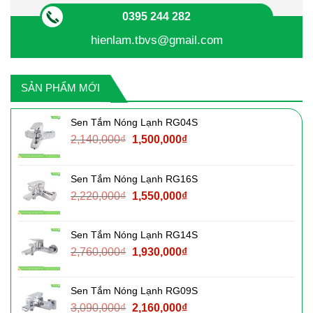
0395 244 282
hienlam.tbvs@gmail.com
SẢN PHẨM MỚI
Sen Tắm Nóng Lạnh RG04S
Giá
Giá
2,140,000
₫
1,500,000
₫
gốc
hiện
là:
tại
Sen Tắm Nóng Lạnh RG16S
2,140,000₫.
là:
Giá
Giá
2,220,000
₫
1,550,000
₫
1,500,000₫.
gốc
hiện
là:
tại
Sen Tắm Nóng Lạnh RG14S
2,220,000₫.
là:
Giá
Giá
2,760,000
₫
1,930,000
₫
1,550,000₫.
gốc
hiện
là:
tại
Sen Tắm Nóng Lạnh RG09S
2,760,000₫.
là:
Giá
Giá
3,090,000
₫
2,160,000
₫
1,930,000₫.