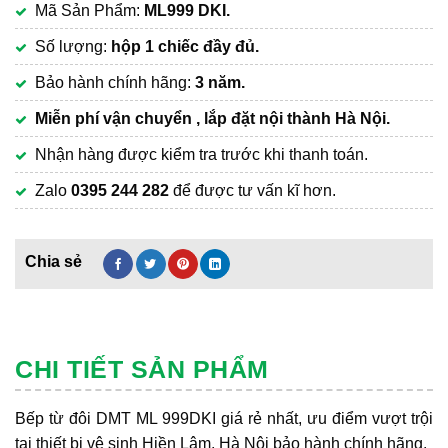
Mã Sản Phẩm:
ML999 DKI.
là:
hiện
15,900,000₫.
tại
Số lượng:
hộp 1 chiếc đầy đủ.
là:
Bảo hành chính hãng:
3 năm.
9,450,000₫.
Miễn phí vận chuyển , lắp đặt nội thành Hà Nội.
Nhận hàng được kiểm tra trước khi thanh toán.
Zalo
0395 244 282
để được tư vấn kĩ hơn.
CHI TIẾT SẢN PHẨM
Bếp từ đôi DMT ML 999DKI giá rẻ nhất, ưu điểm vượt trội
tại thiết bị vệ sinh Hiền Lâm, Hà Nội bảo hành chính hãng.