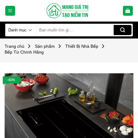
Skip
to
content
Tìm
kiếm:
Trang chủ
Sản phẩm
Thiết Bị Nhà Bếp
Bếp Từ Chính Hãng
-41%