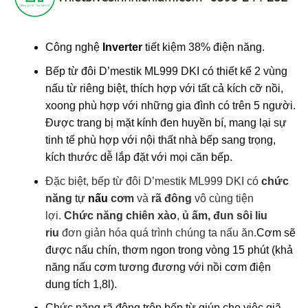
Công nghệ
Inverter
tiết kiệm 38% điện năng.
Bếp từ đôi D’mestik ML999 DKI có thiết kế 2 vùng
nấu từ riêng biệt, thích hợp với tất cả kích cỡ nồi,
xoong phù hợp với những gia đình có trên 5 người.
Được trang bị mặt kính đen huyền bí, mang lại sự
tinh tế phù hợp với nội thất nhà bếp sang trọng,
kích thước dễ lắp đặt với mọi căn bếp.
Đặc biệt, bếp từ đôi D’mestik ML999 DKI có
chức
năng
tự
nấu
cơm
và
rã đông
vô cùng tiện
lợi.
Chức năng
chiên xào
,
ủ ấm, đun sôi liu
riu
đơn giản hóa quá trình chúng ta nấu ăn.
Cơm sẽ
được nấu chín, thơm ngon trong vòng 15 phút (khả
năng nấu cơm tương đương với nồi cơm điện
dung tích 1,8l).
Chức năng rã đông trên bếp từ giúp cho việc giã