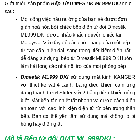
Giới thiệu sản phẩm
Bếp Từ D’MESTIK ML999 DKI
như
sau:
Mọi công việc nấu nướng của bạn sẽ được đơn
giản hoá hóa bởi chiếc bếp điện tử đôi Dmestik
ML999 DKI được nhập khẩu nguyên chiếc tại
Malaysia. Với đầy đủ các chức năng của một bếp
từ cao cấp, hiện đại, sang trọng, tiết kiệm điện, rất
dễ dàng sử dụng, bếp từ Dmestik ML999 DKI luôn
làm hài lòng các nhà nội trợ của mọi phòng bếp
Dmestik ML999 DKI
sử dụng mặt kính KANGER
với thiết kế vát 4 cạnh
,
bảng điều khiển cảm ứng
dạng thanh trượt Slider với 2 bảng điều khiển riêng
biệt. Mặt bếp tản nhiệt rất nhanh và được cách điện
an toàn với các linh kiện điện tử từ bên trong thân
bếp. Bạn có thể yên tâm sử dụng mà không lo bị
bỏng hay điện giật.
Mô tả Bếp từ đôi DMT ML 999DKI :