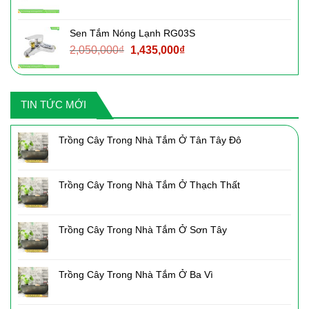
gốc
hiện
là:
tại
Sen Tắm Nóng Lạnh RG03S
3,090,000₫.
là:
Giá
Giá
2,050,000
₫
1,435,000
₫
2,160,000₫.
gốc
hiện
là:
tại
2,050,000₫.
là:
TIN TỨC MỚI
1,435,000₫.
Trồng Cây Trong Nhà Tắm Ở Tân Tây Đô
Trồng Cây Trong Nhà Tắm Ở Thạch Thất
Trồng Cây Trong Nhà Tắm Ở Sơn Tây
Trồng Cây Trong Nhà Tắm Ở Ba Vì