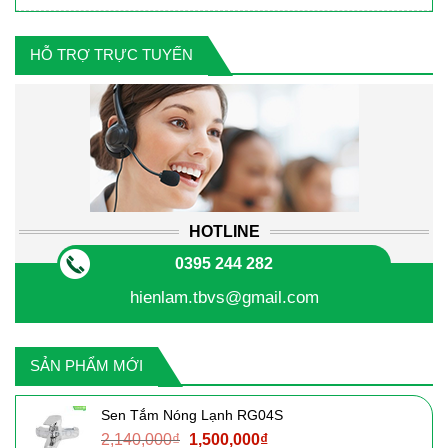
HỖ TRỢ TRỰC TUYẾN
HOTLINE
0395 244 282
hienlam.tbvs@gmail.com
SẢN PHẨM MỚI
Sen Tắm Nóng Lạnh RG04S
Giá
Giá
2,140,000
₫
1,500,000
₫