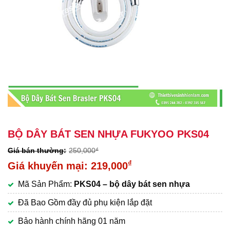
BỘ DÂY BÁT SEN NHỰA FUKYOO PKS04
250,000
₫
Giá
₫
219,000
gốc
Giá
Mã Sản Phẩm:
PKS04 – bộ dây bát sen nhựa
là:
hiện
250,000₫.
tại
Đã Bao Gồm đầy đủ phụ kiện lắp đặt
là:
Bảo hành chính hãng 01 năm
219,000₫.