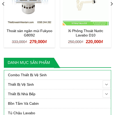
Thoát sàn ngăn mùi Fukyoo
Xi Phông Thoát Nước
G8092
Lavabo D10
Giá
Giá
Giá
Giá
279,000
₫
220,000
₫
333,000
₫
250,000
₫
n
gốc
hiện
gốc
hiện
là:
tại
là:
tại
333,000₫.
là:
250,000₫.
là:
DANH MỤC SẢN PHẨM
,000₫.
279,000₫.
220,0
Combo Thiết Bị Vệ Sinh
Thiết Bị Vệ Sinh
Thiết Bị Nhà Bếp
Bồn Tắm Và Cabin
Tủ Chậu Lavabo