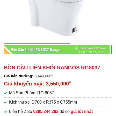
BỒN CẦU LIỀN KHỐI RANGOS RG8037
5,440,000
₫
Giá
₫
3,550,000
gốc
Giá
Mã Sản Phẩm: RG-8037
là:
hiện
5,440,000₫.
tại
Kích thước: D700 x R375 x C755mm
là:
Liên hệ Zalo
0395 244 282
để có
giá tốt nhất
3,550,000₫.