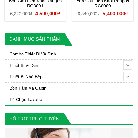
Bồn Cầu Liền Khối Rangos
Bồn Cầu Liền Khối Rangos
RG8091
RG8089
á
Giá
Giá
Giá
Giá
4,590,000
₫
5,490,000
₫
6,220,000
₫
6,840,000
₫
ện
gốc
hiện
gốc
hiệ
là:
tại
là:
tại
6,220,000₫.
là:
6,840,000₫.
là:
DANH MỤC SẢN PHẨM
50,000₫.
4,590,000₫.
5,49
Combo Thiết Bị Vệ Sinh
Thiết Bị Vệ Sinh
Thiết Bị Nhà Bếp
Bồn Tắm Và Cabin
Tủ Chậu Lavabo
HỖ TRỢ TRỰC TUYẾN