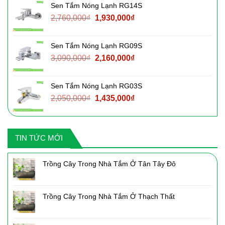
Sen Tắm Nóng Lạnh RG14S
2,220,000₫.
là:
Giá
Giá
2,760,000
₫
1,930,000
₫
1,550,000₫.
gốc
hiện
là:
tại
Sen Tắm Nóng Lạnh RG09S
2,760,000₫.
là:
Giá
Giá
3,090,000
₫
2,160,000
₫
1,930,000₫.
gốc
hiện
là:
tại
Sen Tắm Nóng Lạnh RG03S
3,090,000₫.
là:
Giá
Giá
2,050,000
₫
1,435,000
₫
2,160,000₫.
gốc
hiện
là:
tại
2,050,000₫.
là:
TIN TỨC MỚI
1,435,000₫.
Trồng Cây Trong Nhà Tắm Ở Tân Tây Đô
Trồng Cây Trong Nhà Tắm Ở Thạch Thất