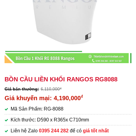
BỒN CẦU LIỀN KHỐI RANGOS RG8088
6,110,000
₫
Giá
₫
4,190,000
gốc
Giá
Mã Sản Phẩm: RG-8088
là:
hiện
6,110,000₫.
tại
Kích thước: D590 x R365x C710mm
là:
Liên hệ Zalo
0395 244 282
để có
giá tốt nhất
4,190,000₫.