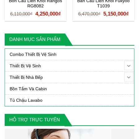
Bồn Cầu Liền Khối Rangos
Bàn Cầu Liền Khối Fukyoo
RG8082
T1039
á
Giá
Giá
Giá
Giá
4,250,000
₫
5,150,000
₫
6,110,000
₫
6,470,000
₫
ện
gốc
hiện
gốc
hiệ
là:
tại
là:
tại
6,110,000₫.
là:
6,470,000₫.
là:
DANH MỤC SẢN PHẨM
00,000₫.
4,250,000₫.
5,15
Combo Thiết Bị Vệ Sinh
Thiết Bị Vệ Sinh
Thiết Bị Nhà Bếp
Bồn Tắm Và Cabin
Tủ Chậu Lavabo
HỖ TRỢ TRỰC TUYẾN