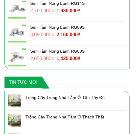
Sen Tắm Nóng Lạnh RG14S
2,220,000₫.
là:
Giá
Giá
2,760,000
₫
1,930,000
₫
1,550,000₫.
gốc
hiện
là:
tại
Sen Tắm Nóng Lạnh RG09S
2,760,000₫.
là:
Giá
Giá
3,090,000
₫
2,160,000
₫
1,930,000₫.
gốc
hiện
là:
tại
Sen Tắm Nóng Lạnh RG03S
3,090,000₫.
là:
Giá
Giá
2,050,000
₫
1,435,000
₫
2,160,000₫.
gốc
hiện
là:
tại
2,050,000₫.
là:
TIN TỨC MỚI
1,435,000₫.
Trồng Cây Trong Nhà Tắm Ở Tân Tây Đô
Trồng Cây Trong Nhà Tắm Ở Thạch Thất