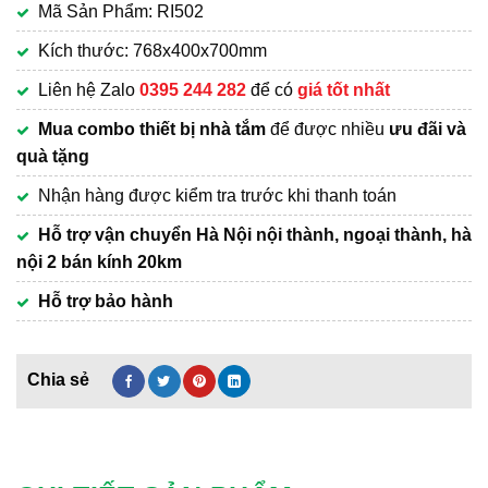
Mã Sản Phẩm: RI502
là:
hiện
2,200,000₫.
tại
Kích thước: 768x400x700mm
là:
Liên hệ Zalo
0395 244 282
để có
giá tốt nhất
1,550,000₫.
Mua combo thiết bị nhà tắm
để được nhiều
ưu đãi và
quà tặng
Nhận hàng được kiểm tra trước khi thanh toán
Hỗ trợ vận chuyển Hà Nội nội thành, ngoại thành, hà
nội 2 bán kính 20km
Hỗ trợ bảo hành