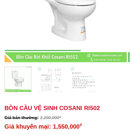
BỒN CẦU VỆ SINH COSANI RI502
2,200,000
₫
Giá
₫
1,550,000
gốc
Giá