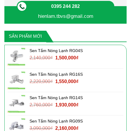
0395 244 282
hienlam.tbvs@gmail.com
SẢN PHẨM MỚI
Sen Tắm Nóng Lạnh RG04S
Giá
Giá
2,140,000
₫
1,500,000
₫
gốc
hiện
là:
tại
Sen Tắm Nóng Lạnh RG16S
2,140,000₫.
là:
Giá
Giá
2,220,000
₫
1,550,000
₫
1,500,000₫.
gốc
hiện
là:
tại
Sen Tắm Nóng Lạnh RG14S
2,220,000₫.
là:
Giá
Giá
2,760,000
₫
1,930,000
₫
1,550,000₫.
gốc
hiện
là:
tại
Sen Tắm Nóng Lạnh RG09S
2,760,000₫.
là:
Giá
Giá
3,090,000
₫
2,160,000
₫
1,930,000₫.