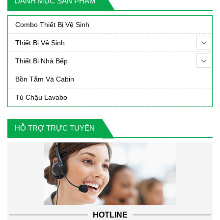
DANH MỤC SẢN PHẨM
90,000₫.
4,09
Combo Thiết Bị Vệ Sinh
Thiết Bị Vệ Sinh
Thiết Bị Nhà Bếp
Bồn Tắm Và Cabin
Tủ Chậu Lavabo
HỖ TRỢ TRỰC TUYẾN
HOTLINE