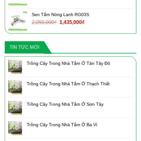
gốc
hiện
là:
tại
Sen Tắm Nóng Lạnh RG03S
3,090,000₫.
là:
Giá
Giá
2,050,000
₫
1,435,000
₫
2,160,000₫.
gốc
hiện
là:
tại
2,050,000₫.
là:
TIN TỨC MỚI
1,435,000₫.
Trồng Cây Trong Nhà Tắm Ở Tân Tây Đô
Trồng Cây Trong Nhà Tắm Ở Thạch Thất
Trồng Cây Trong Nhà Tắm Ở Sơn Tây
Trồng Cây Trong Nhà Tắm Ở Ba Vì