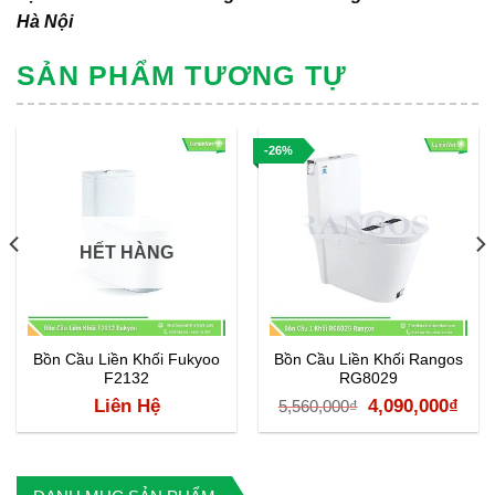
Hà Nội
SẢN PHẨM TƯƠNG TỰ
-26%
HẾT HÀNG
Bồn Cầu Liền Khối Fukyoo
Bồn Cầu Liền Khối Rangos
F2132
RG8029
á
Giá
Giá
Liên Hệ
4,090,000
₫
5,560,000
₫
ện
gốc
hiệ
là:
tại
5,560,000₫.
là: