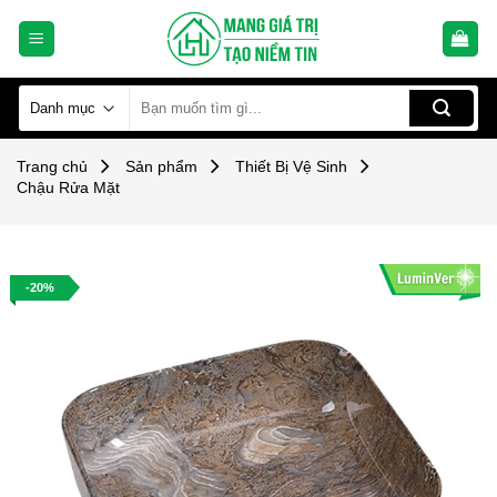
Skip
to
content
Tìm
kiếm:
Trang chủ
Sản phẩm
Thiết Bị Vệ Sinh
Chậu Rửa Mặt
-20%