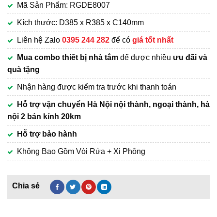
Mã Sản Phẩm: RGDE8007
là:
hiện
2,700,000₫.
tại
Kích thước: D385 x R385 x C140mm
là:
Liên hệ Zalo
0395 244 282
để có
giá tốt nhất
2,150,000₫.
Mua combo thiết bị nhà tắm
để được nhiều
ưu đãi và
quà tặng
Nhận hàng được kiểm tra trước khi thanh toán
Hỗ trợ vận chuyển Hà Nội nội thành, ngoại thành, hà
nội 2 bán kính 20km
Hỗ trợ bảo hành
Không Bao Gồm Vòi Rửa + Xi Phông