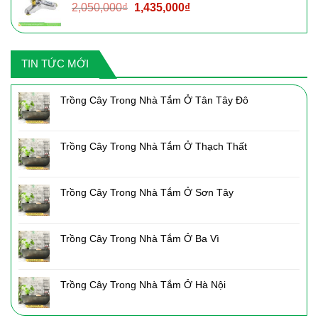
Giá
Giá
2,050,000
₫
1,435,000
₫
2,160,000₫.
gốc
hiện
là:
tại
2,050,000₫.
là:
TIN TỨC MỚI
1,435,000₫.
Trồng Cây Trong Nhà Tắm Ở Tân Tây Đô
Trồng Cây Trong Nhà Tắm Ở Thạch Thất
Trồng Cây Trong Nhà Tắm Ở Sơn Tây
Trồng Cây Trong Nhà Tắm Ở Ba Vì
Trồng Cây Trong Nhà Tắm Ở Hà Nội