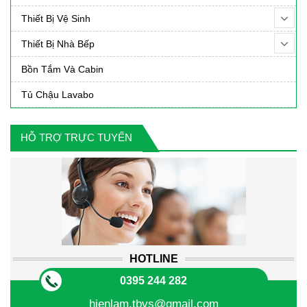
Thiết Bị Vệ Sinh
Thiết Bị Nhà Bếp
Bồn Tắm Và Cabin
Tủ Chậu Lavabo
HỖ TRỢ TRỰC TUYẾN
HOTLINE
0395 244 282
hienlam.tbvs@gmail.com