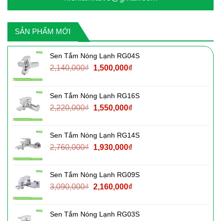
SẢN PHẨM MỚI
Sen Tắm Nóng Lạnh RG04S
Giá
Giá
2,140,000
₫
1,500,000
₫
gốc
hiện
là:
tại
Sen Tắm Nóng Lạnh RG16S
2,140,000₫.
là:
Giá
Giá
2,220,000
₫
1,550,000
₫
1,500,000₫.
gốc
hiện
là:
tại
Sen Tắm Nóng Lạnh RG14S
2,220,000₫.
là:
Giá
Giá
2,760,000
₫
1,930,000
₫
1,550,000₫.
gốc
hiện
là:
tại
Sen Tắm Nóng Lạnh RG09S
2,760,000₫.
là:
Giá
Giá
3,090,000
₫
2,160,000
₫
1,930,000₫.
gốc
hiện
là:
tại
Sen Tắm Nóng Lạnh RG03S
3,090,000₫.
là: