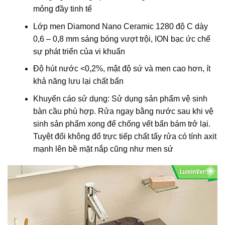
mỏng đầy tinh tế
Lớp men Diamond Nano Ceramic 1280 độ C dày
0,6 – 0,8 mm sáng bóng vượt trội, ION bạc ức chế
sự phát triển của vi khuẩn
Độ hút nước <0,2%, mật độ sứ và men cao hơn, ít
khả năng lưu lại chất bẩn
Khuyến cáo sử dụng: Sử dụng sản phẩm vệ sinh
bàn cầu phù hợp. Rửa ngay bằng nước sau khi vệ
sinh sản phẩm xong để chống vết bẩn bám trở lại.
Tuyệt đối không đổ trực tiếp chất tẩy rửa có tính axit
mạnh lên bề mặt nắp cũng như men sứ