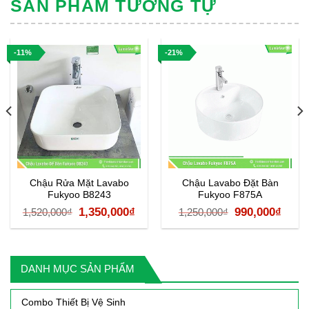
SẢN PHẨM TƯƠNG TỰ
-11%
-21%
Chậu Rửa Mặt Lavabo
Chậu Lavabo Đặt Bàn
Fukyoo B8243
Fukyoo F875A
á
Giá
Giá
Giá
Giá
1,350,000
₫
990,000
₫
1,520,000
₫
1,250,000
₫
ện
gốc
hiện
gốc
hiện
là:
tại
là:
tại
1,520,000₫.
là:
1,250,000₫.
là:
DANH MỤC SẢN PHẨM
50,000₫.
1,350,000₫.
990,0
Combo Thiết Bị Vệ Sinh