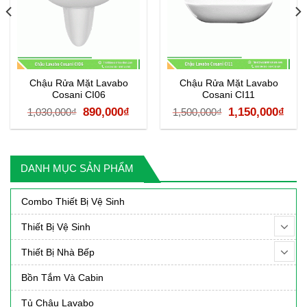
Chậu Rửa Mặt Lavabo
Chậu Rửa Mặt Lavabo
Cosani CI06
Cosani CI11
á
Giá
Giá
Giá
Giá
890,000
₫
1,150,000
₫
1,030,000
₫
1,500,000
₫
ện
gốc
hiện
gốc
hiệ
là:
tại
là:
tại
1,030,000₫.
là:
1,500,000₫.
là:
DANH MỤC SẢN PHẨM
50,000₫.
890,000₫.
1,15
Combo Thiết Bị Vệ Sinh
Thiết Bị Vệ Sinh
Thiết Bị Nhà Bếp
Bồn Tắm Và Cabin
Tủ Chậu Lavabo