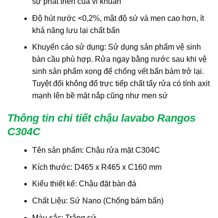
sự phát triển của vi khuẩn
Độ hút nước <0,2%, mật độ sứ và men cao hơn, ít
khả năng lưu lại chất bẩn
Khuyến cáo sử dụng: Sử dụng sản phẩm vệ sinh
bàn cầu phù hợp. Rửa ngay bằng nước sau khi vệ
sinh sản phẩm xong để chống vết bẩn bám trở lại.
Tuyệt đối không đổ trực tiếp chất tẩy rửa có tính axit
mạnh lên bề mặt nắp cũng như men sứ
Thông tin chi tiết chậu lavabo Rangos
C304C
Tên sản phẩm: Chậu rửa mặt C304C
Kích thước: D465 x R465 x C160 mm
Kiểu thiết kế: Chậu đặt bàn đá
Chất Liệu: Sứ Nano (Chống bám bẩn)
Màu sắc: Trắng sứ