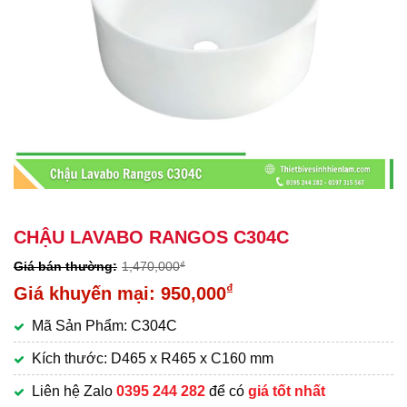
CHẬU LAVABO RANGOS C304C
1,470,000
₫
Giá
₫
950,000
gốc
Giá
Mã Sản Phẩm: C304C
là:
hiện
1,470,000₫.
tại
Kích thước: D465 x R465 x C160 mm
là:
Liên hệ Zalo
0395 244 282
để có
giá tốt nhất
950,000₫.