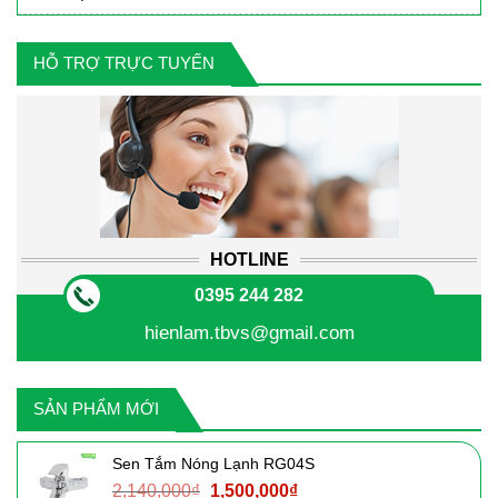
HỖ TRỢ TRỰC TUYẾN
HOTLINE
0395 244 282
hienlam.tbvs@gmail.com
SẢN PHẨM MỚI
Sen Tắm Nóng Lạnh RG04S
Giá
Giá
2,140,000
₫
1,500,000
₫