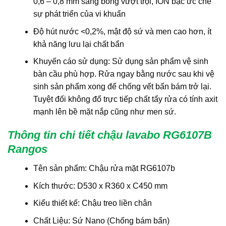
0,6 – 0,8 mm sáng bóng vượt trội, ION bạc ức chế
sự phát triển của vi khuẩn
Độ hút nước <0,2%, mật độ sứ và men cao hơn, ít
khả năng lưu lại chất bẩn
Khuyến cáo sử dụng: Sử dụng sản phẩm vệ sinh
bàn cầu phù hợp. Rửa ngay bằng nước sau khi vệ
sinh sản phẩm xong để chống vết bẩn bám trở lại.
Tuyệt đối không đổ trực tiếp chất tẩy rửa có tính axit
mạnh lên bề mặt nắp cũng như men sứ.
Thông tin chi tiết chậu lavabo RG6107B
Rangos
Tên sản phẩm: Chậu rửa mặt RG6107b
Kích thước: D530 x R360 x C450 mm
Kiểu thiết kế: Chậu treo liền chân
Chất Liệu: Sứ Nano (Chống bám bẩn)