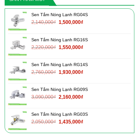
Sen Tắm Nóng Lạnh RG04S
Giá
Giá
2,140,000
₫
1,500,000
₫
gốc
hiện
là:
tại
Sen Tắm Nóng Lạnh RG16S
2,140,000₫.
là:
Giá
Giá
2,220,000
₫
1,550,000
₫
1,500,000₫.
gốc
hiện
là:
tại
Sen Tắm Nóng Lạnh RG14S
2,220,000₫.
là:
Giá
Giá
2,760,000
₫
1,930,000
₫
1,550,000₫.
gốc
hiện
là:
tại
Sen Tắm Nóng Lạnh RG09S
2,760,000₫.
là:
Giá
Giá
3,090,000
₫
2,160,000
₫
1,930,000₫.
gốc
hiện
là:
tại
Sen Tắm Nóng Lạnh RG03S
3,090,000₫.
là:
Giá
Giá
2,050,000
₫
1,435,000
₫
2,160,000₫.
gốc
hiện
là:
tại