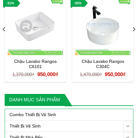
-31%
-35%
Chậu Lavabo Rangos
Chậu Lavabo Rangos
C6101
C304C
Giá
Giá
Giá
Giá
950,000
₫
950,000
₫
1,370,000
₫
1,470,000
₫
gốc
hiện
gốc
hiện
là:
tại
là:
tại
1,370,000₫.
là:
1,470,000₫.
là:
DANH MỤC SẢN PHẨM
000₫.
950,000₫.
950,0
Combo Thiết Bị Vệ Sinh
Thiết Bị Vệ Sinh
Thiết Bị Nhà Bếp