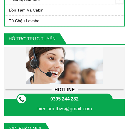
Bồn Tắm Và Cabin
Tủ Chậu Lavabo
HỖ TRỢ TRỰC TUYẾN
HOTLINE
0395 244 282
hienlam.tbvs@gmail.com
SẢN PHẨM MỚI