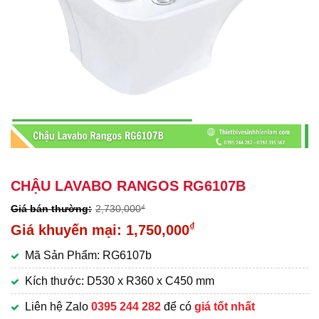
CHẬU LAVABO RANGOS RG6107B
2,730,000
₫
Giá
₫
1,750,000
gốc
Giá
Mã Sản Phẩm: RG6107b
là:
hiện
2,730,000₫.
tại
Kích thước: D530 x R360 x C450 mm
là:
Liên hệ Zalo
0395 244 282
để có
giá tốt nhất
1,750,000₫.