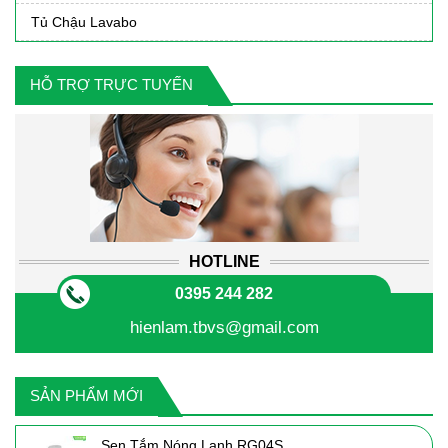
Tủ Chậu Lavabo
HỖ TRỢ TRỰC TUYẾN
HOTLINE
0395 244 282
hienlam.tbvs@gmail.com
SẢN PHẨM MỚI
Sen Tắm Nóng Lạnh RG04S