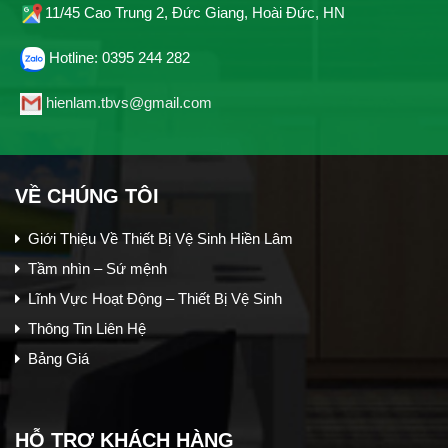
11/45 Cao Trung 2, Đức Giang, Hoài Đức, HN
Hotline: 0395 244 282
hienlam.tbvs@gmail.com
VỀ CHÚNG TÔI
Giới Thiệu Về Thiết Bị Vệ Sinh Hiền Lâm
Tầm nhìn – Sứ mệnh
Lĩnh Vực Hoạt Động – Thiết Bị Vệ Sinh
Thông Tin Liên Hệ
Bảng Giá
HỖ TRỢ KHÁCH HÀNG