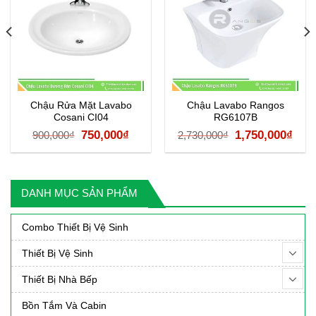
Chậu Rửa Mặt Lavabo
Chậu Lavabo Rangos
Cosani CI04
RG6107B
á
Giá
Giá
Giá
Giá
750,000
₫
1,750,000
₫
900,000
₫
2,730,000
₫
ện
gốc
hiện
gốc
hiệ
là:
tại
là:
tại
900,000₫.
là:
2,730,000₫.
là:
DANH MỤC SẢN PHẨM
50,000₫.
750,000₫.
1,75
Combo Thiết Bị Vệ Sinh
Thiết Bị Vệ Sinh
Thiết Bị Nhà Bếp
Bồn Tắm Và Cabin