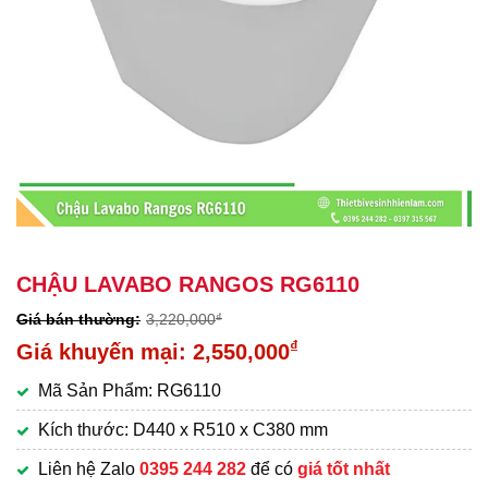
CHẬU LAVABO RANGOS RG6110
3,220,000
₫
Giá
₫
2,550,000
gốc
Giá
Mã Sản Phẩm: RG6110
là:
hiện
3,220,000₫.
tại
Kích thước: D440 x R510 x C380 mm
là:
Liên hệ Zalo
0395 244 282
để có
giá tốt nhất
2,550,000₫.