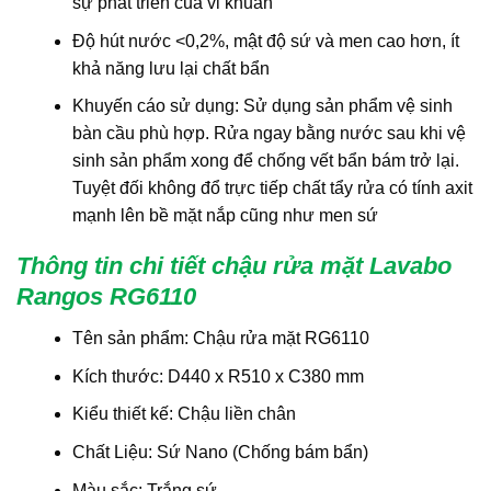
sự phát triển của vi khuẩn
Độ hút nước <0,2%, mật độ sứ và men cao hơn, ít
khả năng lưu lại chất bẩn
Khuyến cáo sử dụng: Sử dụng sản phẩm vệ sinh
bàn cầu phù hợp. Rửa ngay bằng nước sau khi vệ
sinh sản phẩm xong để chống vết bẩn bám trở lại.
Tuyệt đối không đổ trực tiếp chất tẩy rửa có tính axit
mạnh lên bề mặt nắp cũng như men sứ
Thông tin chi tiết chậu rửa mặt Lavabo
Rangos RG6110
Tên sản phẩm: Chậu rửa mặt RG6110
Kích thước: D440 x R510 x C380 mm
Kiểu thiết kế: Chậu liền chân
Chất Liệu: Sứ Nano (Chống bám bẩn)
Màu sắc: Trắng sứ