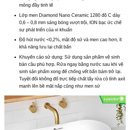
mỏng đầy tinh tế
Lớp men Diamond Nano Ceramic 1280 độ C dày
0,6 – 0,8 mm sáng bóng vượt trội, ION bạc ức chế
sự phát triển của vi khuẩn
Độ hút nước <0,2%, mật độ sứ và men cao hơn, ít
khả năng lưu lại chất bẩn
Khuyến cáo sử dụng: Sử dụng sản phẩm vệ sinh
bàn cầu phù hợp. Rửa ngay bằng nước sau khi vệ
sinh sản phẩm xong để chống vết bẩn bám trở lại.
Tuyệt đối không đổ trực tiếp chất tẩy rửa có tính axit
mạnh lên bề mặt nắp cũng như men sứ