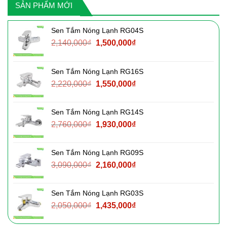
SẢN PHẨM MỚI
Sen Tắm Nóng Lạnh RG04S
Giá
Giá
2,140,000
₫
1,500,000
₫
gốc
hiện
là:
tại
Sen Tắm Nóng Lạnh RG16S
2,140,000₫.
là:
Giá
Giá
2,220,000
₫
1,550,000
₫
1,500,000₫.
gốc
hiện
là:
tại
Sen Tắm Nóng Lạnh RG14S
2,220,000₫.
là:
Giá
Giá
2,760,000
₫
1,930,000
₫
1,550,000₫.
gốc
hiện
là:
tại
Sen Tắm Nóng Lạnh RG09S
2,760,000₫.
là:
Giá
Giá
3,090,000
₫
2,160,000
₫
1,930,000₫.
gốc
hiện
là:
tại
Sen Tắm Nóng Lạnh RG03S
3,090,000₫.
là:
Giá
Giá
2,050,000
₫
1,435,000
₫
2,160,000₫.
gốc
hiện
là:
tại