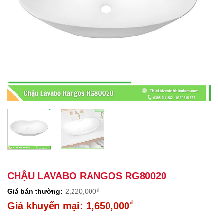
CHẬU LAVABO RANGOS RG80020
2,220,000
₫
Giá
₫
1,650,000
gốc
Giá