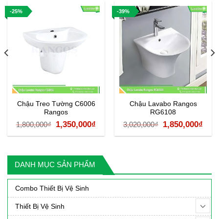
-25%
-39%
Chậu Treo Tường C6006
Chậu Lavabo Rangos
Rangos
RG6108
á
Giá
Giá
Giá
Giá
1,350,000
₫
1,850,000
₫
1,800,000
₫
3,020,000
₫
ện
gốc
hiện
gốc
hiệ
là:
tại
là:
tại
1,800,000₫.
là:
3,020,000₫.
là:
DANH MỤC SẢN PHẨM
90,000₫.
1,350,000₫.
1,85
Combo Thiết Bị Vệ Sinh
Thiết Bị Vệ Sinh