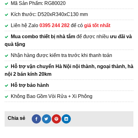
Mã Sản Phẩm: RG80020
là:
hiện
2,220,000₫.
tại
Kích thước: D520xR340xC130 mm
là:
Liên hệ Zalo
0395 244 282
để có
giá tốt nhất
1,650,000₫.
Mua combo thiết bị nhà tắm
để được nhiều
ưu đãi và
quà tặng
Nhận hàng được kiểm tra trước khi thanh toán
Hỗ trợ vận chuyển Hà Nội nội thành, ngoại thành, hà
nội 2 bán kính 20km
Hỗ trợ bảo hành
Không Bao Gồm Vòi Rửa + Xi Phông