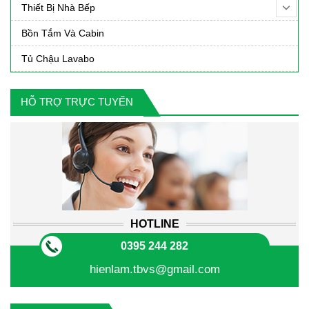
Thiết Bị Nhà Bếp
Bồn Tắm Và Cabin
Tủ Chậu Lavabo
HỖ TRỢ TRỰC TUYẾN
HOTLINE
0395 244 282
hienlam.tbvs@gmail.com