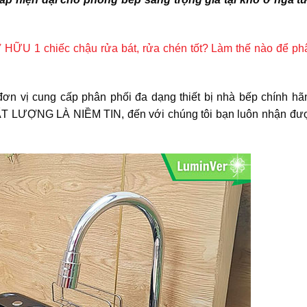
Ở HỮU 1 chiếc chậu rửa bát, rửa chén tốt? Làm thế nào để phâ
đơn vị cung cấp phân phối đa dạng thiết bị nhà bếp chính hã
CHẤT LƯỢNG LÀ NIỀM TIN, đến với chúng tôi bạn luôn nhận đư