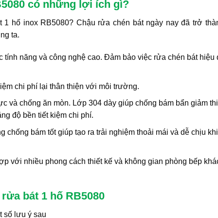
5080 có những lợi ích gì?
t 1 hố inox RB5080? Chậu rửa chén bát ngày nay đã trở thà
ng ta.
c tính năng và công nghệ cao. Đảm bảo việc rửa chén bát hiệu
kiệm chi phí lại thân thiện với môi trường.
ực và chống ăn mòn. Lớp 304 dày giúp chống bám bẩn giảm th
ăng độ bền tiết kiệm chi phí.
hống bám tốt giúp tạo ra trải nghiệm thoải mái và dễ chịu kh
hợp với nhiều phong cách thiết kế và không gian phòng bếp khá
 rửa bát 1 hố RB5080
 số lưu ý sau