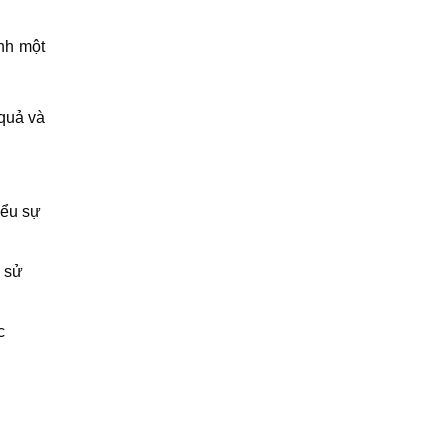
nh một
 quả và
iểu sự
i sử
c