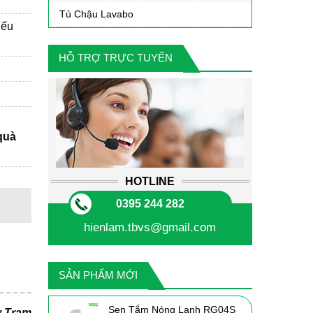
Tủ Chậu Lavabo
iếu
HỖ TRỢ TRỰC TUYẾN
quà
HOTLINE
0395 244 282
hienlam.tbvs@gmail.com
SẢN PHẨM MỚI
Sen Tắm Nóng Lạnh RG04S
ư Trạm