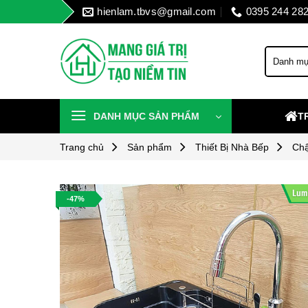
Skip
hienlam.tbvs@gmail.com
0395 244 28
to
content
DANH MỤC SẢN PHẨM
T
Trang chủ
Sản phẩm
Thiết Bị Nhà Bếp
Chậ
-47%