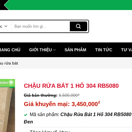
2
Tìm
kiếm:
RANG CHỦ
GIỚI THIỆU
SẢN PHẨM
TIN TỨC
TƯ V
u rửa bát
CHẬU RỬA BÁT 1 HỐ 304 RB5080
6,500,000
₫
Giá
₫
3,450,000
gốc
Giá
Mã sản phẩm:
Chậu Rửa Bát 1 Hố 304 RB5080
là:
hiện
Đen
6,500,000₫.
tại
là: