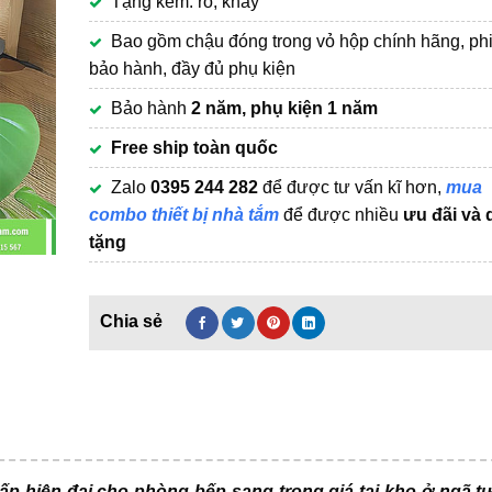
Tặng kèm: rổ, khay
3,450,000₫.
Bao gồm chậu đóng trong vỏ hộp chính hãng, ph
bảo hành, đầy đủ phụ kiện
Bảo hành
2 năm, phụ kiện 1 năm
Free ship toàn quốc
Zalo
0395 244 282
để được tư vấn kĩ hơn,
mua
combo thiết bị nhà tắm
để được nhiều
ưu đãi và 
tặng
p hiện đại cho phòng bếp sang trọng giá tại kho ở ngã t