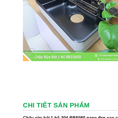
CHI TIẾT SẢN PHẨM
Chậu rửa bát 1 hố 304 RB5080 nano đen cao cấ