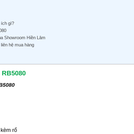
ích gì?
080
 của Showroom Hiền Lâm
 liên hệ mua hàng
04 RB5080
RB5080
g kèm rổ