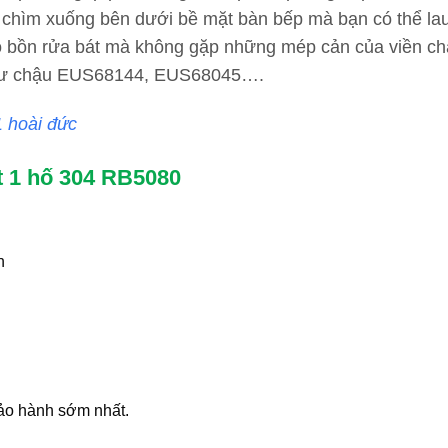
, chìm xuống bên dưới bề mặt bàn bếp mà bạn có thể la
o bồn rửa bát mà không gặp những mép cản của viền c
 như chậu EUS68144, EUS68045….
1 hoài đức
t 1 hố 304 RB5080
n
ảo hành sớm nhất.