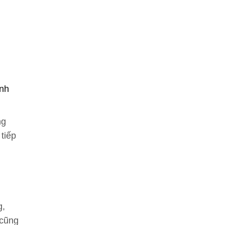
ảnh
ng
tiếp
g,
 cũng