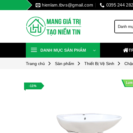
Skip
hienlam.tbvs@gmail.com
0395 244 28
to
content
DANH MỤC SẢN PHẨM
T
Trang chủ
Sản phẩm
Thiết Bị Vệ Sinh
Chậ
-11%