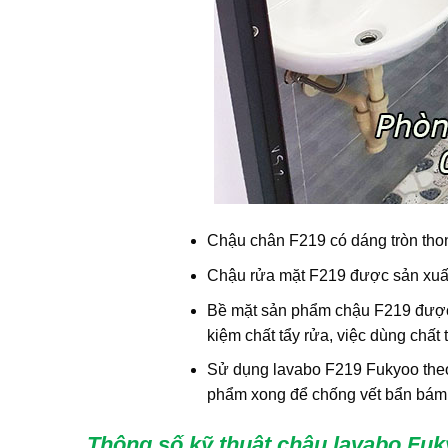
Chậu chân F219 có dáng tròn thon
Chậu rửa mặt F219 được sản xuất
Bề mặt sản phẩm chậu F219 được t
kiệm chất tẩy rửa, việc dùng chất
Sử dụng lavabo F219 Fukyoo theo
phẩm xong để chống vết bẩn bám t
Thông số kỹ thuật chậu lavabo Fu