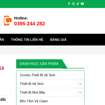
Hotline:
0395 244 282
ẤN
THÔNG TIN LIÊN HỆ
BẢNG GIÁ
DANH MỤC SẢN PHẨM
19
Combo Thiết Bị Vệ Sinh
Thiết Bị Vệ Sinh
Thiết Bị Nhà Bếp
đãi
Bồn Tắm Và Cabin