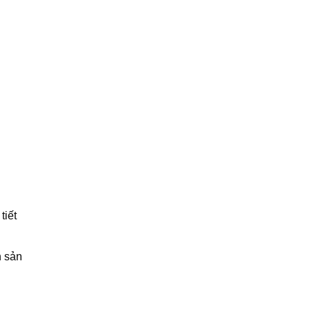
tiết
h sản