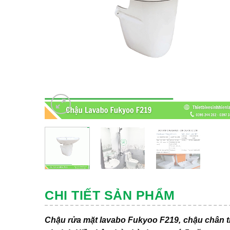
CHI TIẾT SẢN PHẨM
Chậu rửa mặt lavabo Fukyoo F219, chậu chân tr