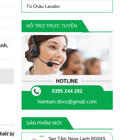
Tủ Chậu Lavabo
HỖ TRỢ TRỰC TUYẾN
ành,
HOTLINE
0395 244 282
hienlam.tbvs@gmail.com
SẢN PHẨM MỚI
iết bị
Sen Tắm Nóng Lạnh RG04S