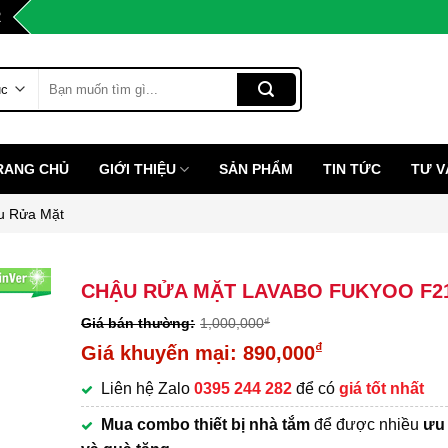
2
Tìm
kiếm:
RANG CHỦ
GIỚI THIỆU
SẢN PHẨM
TIN TỨC
TƯ V
u Rửa Mặt
CHẬU RỬA MẶT LAVABO FUKYOO F2
1,000,000
₫
Giá
₫
890,000
gốc
Giá
Liên hệ Zalo
0395 244 282
để có
giá tốt nhất
là:
hiện
1,000,000₫.
tại
Mua combo thiết bị nhà tắm
để được nhiều
ưu 
là: