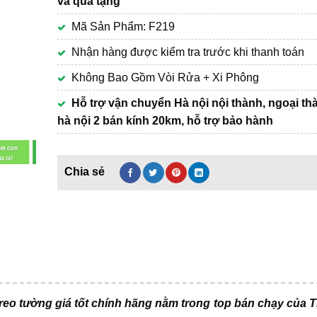
và quà tặng
890,000₫.
Mã Sản Phẩm: F219
Nhận hàng được kiểm tra trước khi thanh toán
Không Bao Gồm Vòi Rửa + Xi Phông
Hỗ trợ vận chuyển Hà nội nội thành, ngoại th
hà nội 2 bán kính 20km, hỗ trợ bảo hành
eo tường giá tốt chính hãng nằm trong top bán chạy của Th