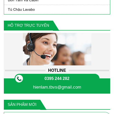
Bồn Tắm Và Cabin
Tủ Chậu Lavabo
HỖ TRỢ TRỰC TUYẾN
HOTLINE
0395 244 282
hienlam.tbvs@gmail.com
SẢN PHẨM MỚI