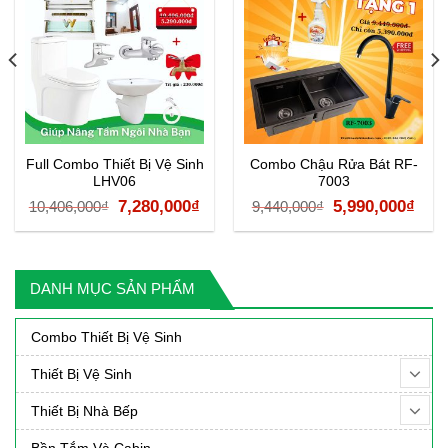
Full Combo Thiết Bị Vệ Sinh
Combo Chậu Rửa Bát RF-
LHV06
7003
Giá
Giá
Giá
Giá
7,280,000
₫
5,990,000
₫
10,406,000
₫
9,440,000
₫
gốc
hiện
gốc
hiệ
là:
tại
là:
tại
10,406,000₫.
là:
9,440,000₫.
là:
DANH MỤC SẢN PHẨM
7,280,000₫.
5,99
Combo Thiết Bị Vệ Sinh
Thiết Bị Vệ Sinh
Thiết Bị Nhà Bếp