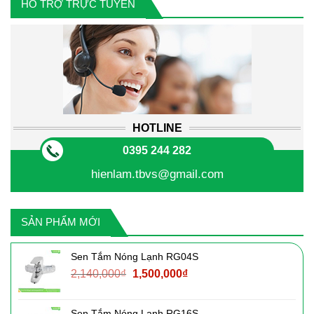
HỖ TRỢ TRỰC TUYẾN
HOTLINE
0395 244 282
hienlam.tbvs@gmail.com
SẢN PHẨM MỚI
Sen Tắm Nóng Lạnh RG04S
Giá
Giá
2,140,000
₫
1,500,000
₫
gốc
hiện
là:
tại
Sen Tắm Nóng Lạnh RG16S