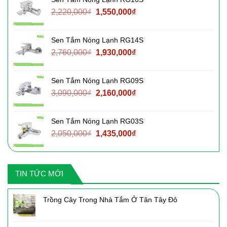
2,140,000₫.
là:
Giá
Giá
2,220,000
₫
1,550,000
₫
1,500,000₫.
gốc
hiện
là:
tại
Sen Tắm Nóng Lạnh RG14S
2,220,000₫.
là:
Giá
Giá
2,760,000
₫
1,930,000
₫
1,550,000₫.
gốc
hiện
là:
tại
Sen Tắm Nóng Lạnh RG09S
2,760,000₫.
là:
Giá
Giá
3,090,000
₫
2,160,000
₫
1,930,000₫.
gốc
hiện
là:
tại
Sen Tắm Nóng Lạnh RG03S
3,090,000₫.
là:
Giá
Giá
2,050,000
₫
1,435,000
₫
2,160,000₫.
gốc
hiện
là:
tại
2,050,000₫.
là:
TIN TỨC MỚI
1,435,000₫.
Trồng Cây Trong Nhà Tắm Ở Tân Tây Đô