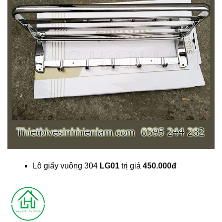
Lô giấy vuông 304
LG01
trị giá
450.000đ