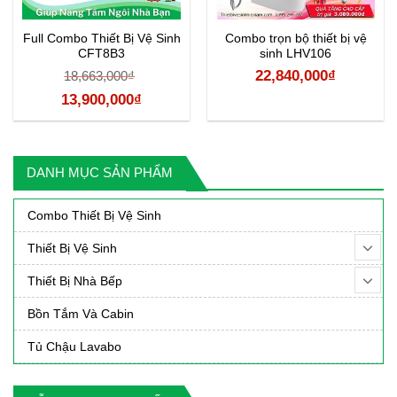
Full Combo Thiết Bị Vệ Sinh
Combo trọn bộ thiết bị vệ
CFT8B3
sinh LHV106
22,840,000
₫
18,663,000
₫
Giá
Giá
13,900,000
₫
gốc
hiện
là:
tại
18,663,000₫.
là:
DANH MỤC SẢN PHẨM
13,900,000₫.
Combo Thiết Bị Vệ Sinh
Thiết Bị Vệ Sinh
Thiết Bị Nhà Bếp
Bồn Tắm Và Cabin
Tủ Chậu Lavabo