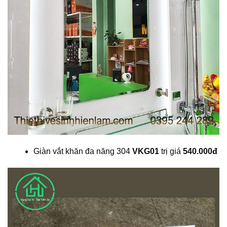
Giàn vắt khăn đa năng 304
VKG01
trị giá
540.000đ