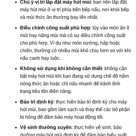
Chú ý vị trí lắp đặt máy hút mùi
: bạn nên lắp đặt
máy hút mùi ở vị trí phía trên bếp nấu, nơi khói bếp
và mùi thức ăn thường bay lên nhất.
Điều chỉnh công suất phù hợp
: tùy vào món ăn ít
mùi hay nặng mùi mà có sự điều chỉnh công suất
cho phù hợp. Ví dụ như món nướng, hấp hoặc
chiên, thường có nhiều mùi khó chịu hơn so với khi
nấu canh hay luộc.
Không sử dụng khi không cần thiết
: không cần
bật máy hút mùi khi bạn đang sử dụng chế độ hâm
nóng thức ăn hoặc chỉ nấu nhanh để tránh tình
trạng tiêu tốn điện năng.
Bảo trì định kỳ
: thực hiện bảo trì định kỳ cho máy
hút mùi, bao gồm làm sạch và thay thế các bộ phận
bị hỏng để đảm bảo máy hoạt động tốt.
Vệ sinh thường xuyên
: thực hiện vệ sinh, bảo
dưỡng máy hút mùi định kỳ để đảm bảo hiệu suất