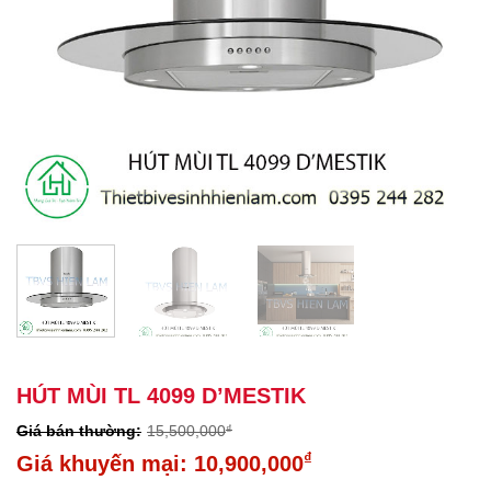
HÚT MÙI TL 4099 D’MESTIK
15,500,000
₫
Giá
₫
10,900,000
gốc
Giá