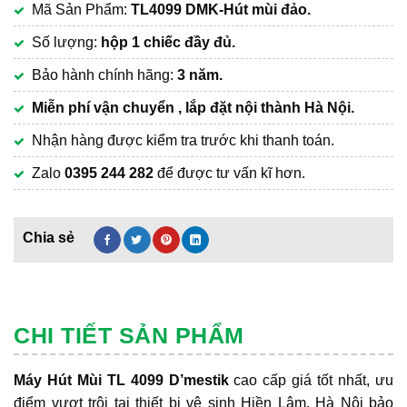
Mã Sản Phẩm:
TL4099 DMK-Hút mùi đảo.
là:
hiện
15,500,000₫.
tại
Số lượng:
hộp 1 chiếc đầy đủ.
là:
Bảo hành chính hãng:
3 năm.
10,900,000₫.
Miễn phí vận chuyển , lắp đặt nội thành Hà Nội.
Nhận hàng được kiểm tra trước khi thanh toán.
Zalo
0395 244 282
để được tư vấn kĩ hơn.
CHI TIẾT SẢN PHẨM
Máy Hút Mùi TL 4099 D’mestik
cao cấp giá tốt nhất, ưu
điểm vượt trội tại thiết bị vệ sinh Hiền Lâm, Hà Nội bảo