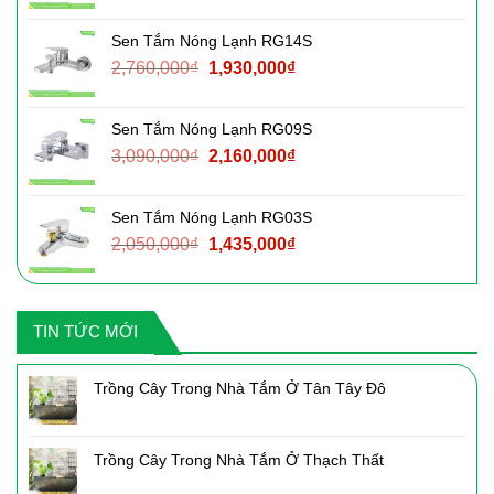
gốc
hiện
là:
tại
Sen Tắm Nóng Lạnh RG14S
2,220,000₫.
là:
Giá
Giá
2,760,000
₫
1,930,000
₫
1,550,000₫.
gốc
hiện
là:
tại
Sen Tắm Nóng Lạnh RG09S
2,760,000₫.
là:
Giá
Giá
3,090,000
₫
2,160,000
₫
1,930,000₫.
gốc
hiện
là:
tại
Sen Tắm Nóng Lạnh RG03S
3,090,000₫.
là:
Giá
Giá
2,050,000
₫
1,435,000
₫
2,160,000₫.
gốc
hiện
là:
tại
2,050,000₫.
là:
TIN TỨC MỚI
1,435,000₫.
Trồng Cây Trong Nhà Tắm Ở Tân Tây Đô
Trồng Cây Trong Nhà Tắm Ở Thạch Thất