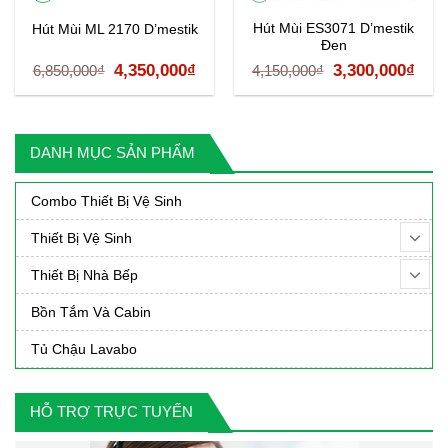
Hút Mùi ES3071 D’mestik
Hút Mùi ML 2170 D’mestik
Đen
á
Giá
Giá
Giá
Giá
4,350,000
₫
3,300,000
₫
6,850,000
₫
4,150,000
₫
ện
gốc
hiện
gốc
hiệ
i
là:
tại
là:
tại
:
6,850,000₫.
là:
4,150,000₫.
là:
DANH MỤC SẢN PHẨM
900,000₫.
4,350,000₫.
3,30
Combo Thiết Bị Vệ Sinh
Thiết Bị Vệ Sinh
Thiết Bị Nhà Bếp
Bồn Tắm Và Cabin
Tủ Chậu Lavabo
HỖ TRỢ TRỰC TUYẾN