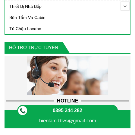
Thiết Bị Nhà Bếp
Bồn Tắm Và Cabin
Tủ Chậu Lavabo
HỖ TRỢ TRỰC TUYẾN
HOTLINE
0395 244 282
hienlam.tbvs@gmail.com