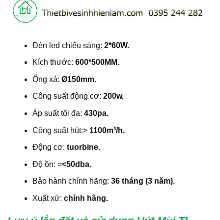
Đèn led chiếu sáng:
2*60W.
Kích thước:
600*500MM.
Ống xả:
Ø150mm.
Công suất động cơ:
200w.
Áp suất tối đa:
430pa.
Công suất hút:>
1100m³/h.
Động cơ:
tuorbine.
Độ ồn: =
<50dba.
Bảo hành chính hãng:
36 tháng (3 năm).
Xuất xứ:
chính hãng.