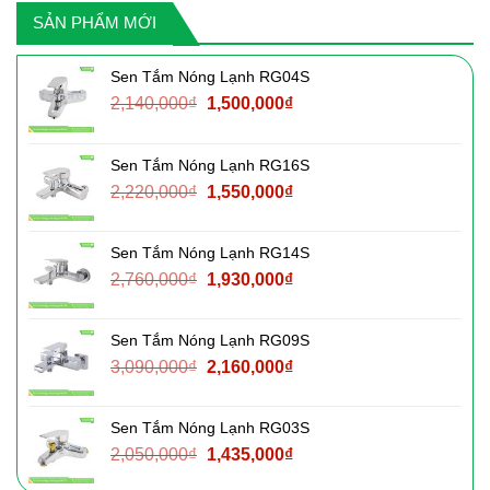
SẢN PHẨM MỚI
Sen Tắm Nóng Lạnh RG04S
Giá
Giá
2,140,000
₫
1,500,000
₫
gốc
hiện
là:
tại
Sen Tắm Nóng Lạnh RG16S
2,140,000₫.
là:
Giá
Giá
2,220,000
₫
1,550,000
₫
1,500,000₫.
gốc
hiện
là:
tại
Sen Tắm Nóng Lạnh RG14S
2,220,000₫.
là:
Giá
Giá
2,760,000
₫
1,930,000
₫
1,550,000₫.
gốc
hiện
là:
tại
Sen Tắm Nóng Lạnh RG09S
2,760,000₫.
là:
Giá
Giá
3,090,000
₫
2,160,000
₫
1,930,000₫.
gốc
hiện
là:
tại
Sen Tắm Nóng Lạnh RG03S
3,090,000₫.
là:
Giá
Giá
2,050,000
₫
1,435,000
₫
2,160,000₫.
gốc
hiện