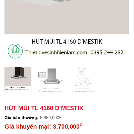
HÚT MÙI TL 4160 D’MESTIK
5,850,000
₫
Giá
₫
3,700,000
gốc
Giá