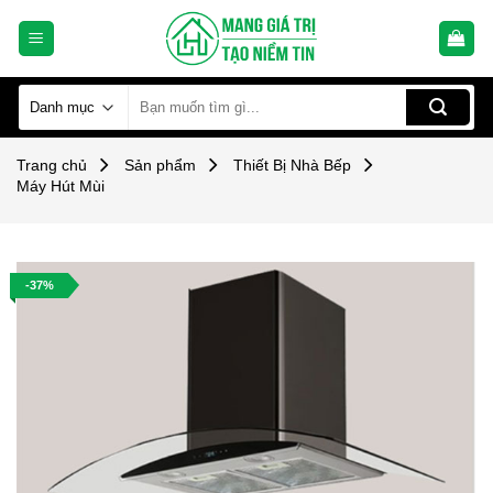
Skip
to
content
Tìm
kiếm:
Trang chủ
Sản phẩm
Thiết Bị Nhà Bếp
Máy Hút Mùi
-37%