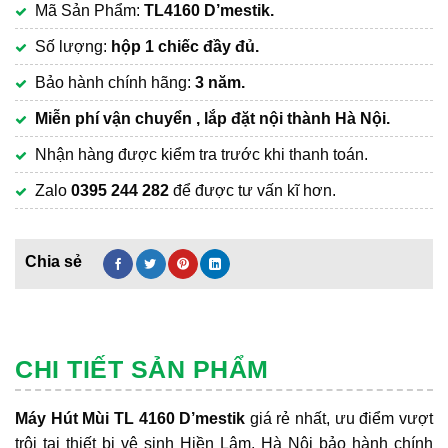
Mã Sản Phẩm:
TL4160 D’mestik.
là:
hiện
5,850,000₫.
tại
Số lượng:
hộp 1 chiếc đầy đủ.
là:
Bảo hành chính hãng:
3 năm.
3,700,000₫.
Miễn phí vận chuyển , lắp đặt nội thành Hà Nội.
Nhận hàng được kiểm tra trước khi thanh toán.
Zalo
0395 244 282
để được tư vấn kĩ hơn.
CHI TIẾT SẢN PHẨM
Máy Hút Mùi TL 4160 D’mestik
giá rẻ nhất, ưu điểm vượt
trội tại thiết bị vệ sinh Hiền Lâm, Hà Nội bảo hành chính