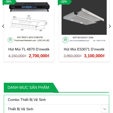
-35%
-22%
Hút Mùi TL 4870 D’mestik
Hút Mùi ES3071 D’mestik
á
Giá
Giá
Giá
Giá
2,700,000
₫
3,100,000
₫
4,150,000
₫
3,950,000
₫
ện
gốc
hiện
gốc
hiệ
i
là:
tại
là:
tại
:
4,150,000₫.
là:
3,950,000₫.
là:
750,000₫.
2,700,000₫.
3,10
DANH MỤC SẢN PHẨM
Combo Thiết Bị Vệ Sinh
Thiết Bị Vệ Sinh