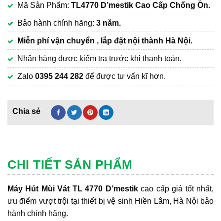
Mã Sản Phẩm:
TL4770 D’mestik Cao Cấp Chống Ồn.
là:
hiện
13,800,000₫.
tại
Bảo hành chính hãng:
3 năm.
là:
Miễn phí vận chuyển , lắp đặt nội thành Hà Nội.
8,900,000₫.
Nhận hàng được kiểm tra trước khi thanh toán.
Zalo
0395 244 282
để được tư vấn kĩ hơn.
CHI TIẾT SẢN PHẨM
Máy Hút Mùi Vát TL 4770 D’mestik
cao cấp giá tốt nhất,
ưu điểm vượt trội tại thiết bị vệ sinh Hiền Lâm, Hà Nội bảo
hành chính hãng.