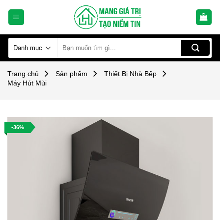
Skip
to
content
Tìm
kiếm:
Trang chủ
Sản phẩm
Thiết Bị Nhà Bếp
Máy Hút Mùi
-36%