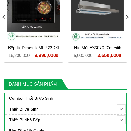
Bếp từ D’mestik ML 222DKI
Hút Mùi ES3070 D’mestik
Giá
Giá
Giá
Giá
9,990,000
₫
3,550,000
₫
16,200,000
₫
5,000,000
₫
á
gốc
hiện
gốc
hiệ
ện
là:
tại
là:
tại
16,200,000₫.
là:
5,000,000₫.
là:
DANH MỤC SẢN PHẨM
9,990,000₫.
3,55
50,000₫.
Combo Thiết Bị Vệ Sinh
Thiết Bị Vệ Sinh
Thiết Bị Nhà Bếp
Bồn Tắm Và Cabin