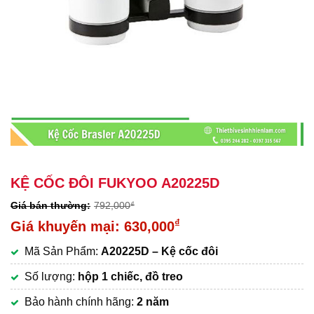
KỆ CỐC ĐÔI FUKYOO A20225D
792,000
₫
Giá
₫
630,000
gốc
Giá
Mã Sản Phẩm:
A20225D – Kệ cốc đôi
là:
hiện
792,000₫.
tại
Số lượng:
hộp 1 chiếc, đồ treo
là:
Bảo hành chính hãng:
2 năm
630,000₫.