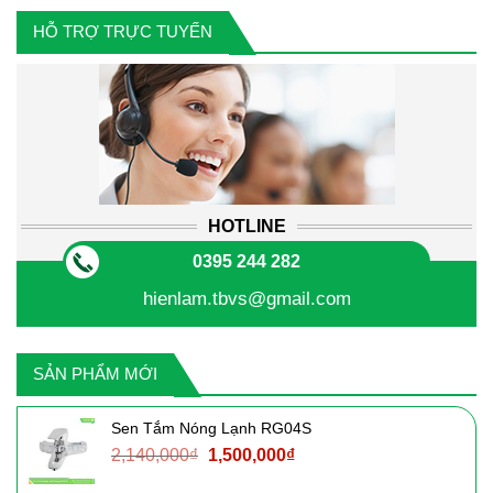
HỖ TRỢ TRỰC TUYẾN
HOTLINE
0395 244 282
hienlam.tbvs@gmail.com
SẢN PHẨM MỚI
Sen Tắm Nóng Lạnh RG04S
Giá
Giá
2,140,000
₫
1,500,000
₫
gốc
hiện