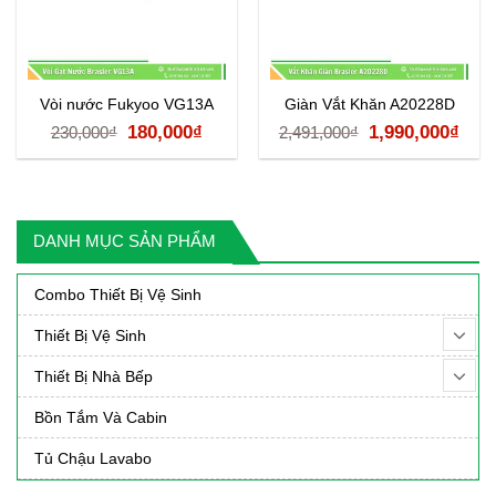
Vòi nước Fukyoo VG13A
Giàn Vắt Khăn A20228D
Giá
Giá
Giá
Giá
180,000
₫
1,990,000
₫
230,000
₫
2,491,000
₫
gốc
hiện
gốc
hiệ
là:
tại
là:
tại
230,000₫.
là:
2,491,000₫.
là:
DANH MỤC SẢN PHẨM
180,000₫.
1,99
000₫.
Combo Thiết Bị Vệ Sinh
Thiết Bị Vệ Sinh
Thiết Bị Nhà Bếp
Bồn Tắm Và Cabin
Tủ Chậu Lavabo