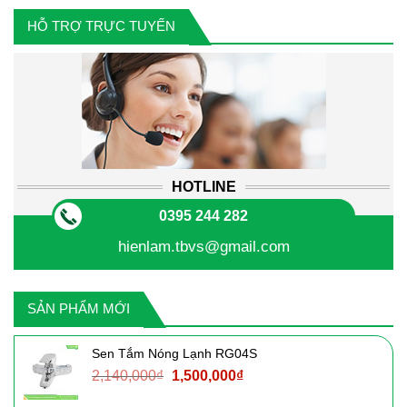
HỖ TRỢ TRỰC TUYẾN
HOTLINE
0395 244 282
hienlam.tbvs@gmail.com
SẢN PHẨM MỚI
Sen Tắm Nóng Lạnh RG04S
Giá
Giá
2,140,000
₫
1,500,000
₫
gốc
hiện