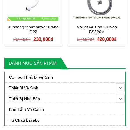
Xi phông thoát nước lavabo
Vòi xịt vệ sinh Fukyoo
D22
BS320M
Giá
Giá
Giá
Giá
230,000
₫
420,000
₫
261,000
₫
529,000
₫
gốc
hiện
gốc
hiện
là:
tại
là:
tại
261,000₫.
là:
529,000₫.
là:
DANH MỤC SẢN PHẨM
000₫.
230,000₫.
420,0
Combo Thiết Bị Vệ Sinh
Thiết Bị Vệ Sinh
Thiết Bị Nhà Bếp
Bồn Tắm Và Cabin
Tủ Chậu Lavabo