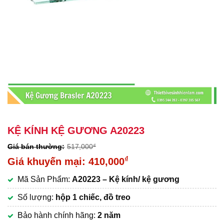
KỆ KÍNH KỆ GƯƠNG A20223
517,000
₫
Giá
₫
410,000
gốc
Giá
Mã Sản Phẩm:
A20223 – Kệ kính/ kệ gương
là:
hiện
517,000₫.
tại
Số lượng:
hộp 1 chiếc, đồ treo
là:
Bảo hành chính hãng:
2 năm
410,000₫.