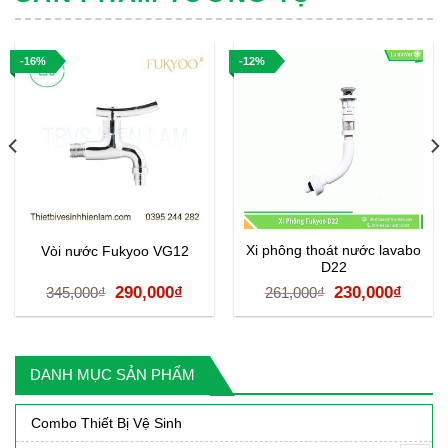
-16%
-12%
Xi phông thoát nước lavabo
Vòi nước Fukyoo VG12
D22
á
Giá
Giá
Giá
Giá
290,000
₫
230,000
₫
345,000
₫
261,000
₫
ện
gốc
hiện
gốc
hiện
là:
tại
là:
tại
345,000₫.
là:
261,000₫.
là:
DANH MỤC SẢN PHẨM
90,000₫.
290,000₫.
230,0
Combo Thiết Bị Vệ Sinh