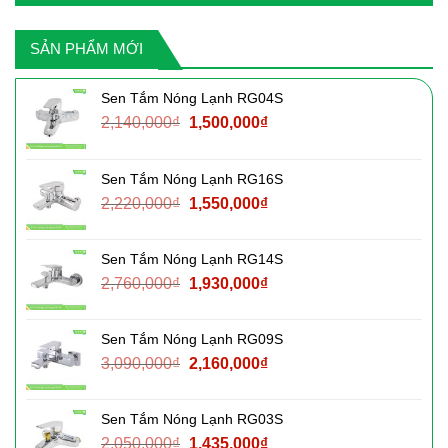
SẢN PHẨM MỚI
Sen Tắm Nóng Lạnh RG04S
Giá
Giá
2,140,000
₫
1,500,000
₫
gốc
hiện
là:
tại
Sen Tắm Nóng Lạnh RG16S
2,140,000₫.
là:
Giá
Giá
2,220,000
₫
1,550,000
₫
1,500,000₫.
gốc
hiện
là:
tại
Sen Tắm Nóng Lạnh RG14S
2,220,000₫.
là:
Giá
Giá
2,760,000
₫
1,930,000
₫
1,550,000₫.
gốc
hiện
là:
tại
Sen Tắm Nóng Lạnh RG09S
2,760,000₫.
là:
Giá
Giá
3,090,000
₫
2,160,000
₫
1,930,000₫.
gốc
hiện
là:
tại
Sen Tắm Nóng Lạnh RG03S
3,090,000₫.
là:
Giá
Giá
2,050,000
₫
1,435,000
₫
2,160,000₫.