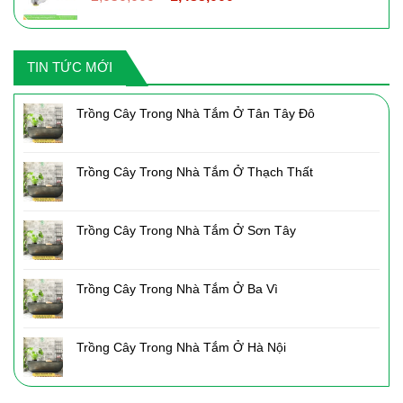
gốc
hiện
là:
tại
2,050,000₫.
là:
TIN TỨC MỚI
1,435,000₫.
Trồng Cây Trong Nhà Tắm Ở Tân Tây Đô
Trồng Cây Trong Nhà Tắm Ở Thạch Thất
Trồng Cây Trong Nhà Tắm Ở Sơn Tây
Trồng Cây Trong Nhà Tắm Ở Ba Vì
Trồng Cây Trong Nhà Tắm Ở Hà Nội