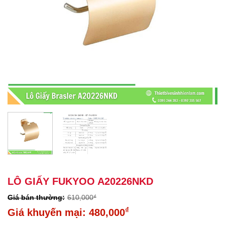
LÔ GIẤY FUKYOO A20226NKD
610,000
₫
Giá
₫
480,000
gốc
Giá