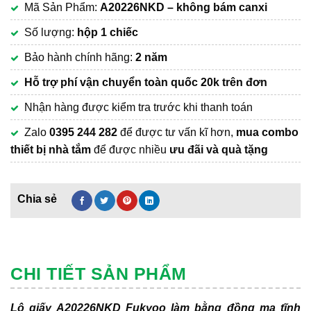
Mã Sản Phẩm:
A20226NKD – không bám canxi
là:
hiện
610,000₫.
tại
Số lượng:
hộp 1 chiếc
là:
Bảo hành chính hãng:
2 năm
480,000₫.
Hỗ trợ phí vận chuyển
toàn quốc 20k trên đơn
Nhận hàng được kiểm tra trước khi thanh toán
Zalo
0395 244 282
để được tư vấn kĩ hơn,
mua combo
thiết bị nhà tắm
để được nhiều
ưu đãi và quà tặng
CHI TIẾT SẢN PHẨM
Lô giấy A20226NKD Fukyoo làm bằng đồng mạ tĩnh