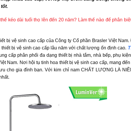
tốt.
có thể kéo dài tuổi thọ lên đến 20 năm? Làm thế nào để phân bi
ết bị vệ sinh cao cấp của Công ty Cổ phần Brasler Việt Nam. 
 thiết bị vệ sinh cao cấp lâu năm với chất lượng ổn định cao.
T
ung cấp phân phối đa dạng thiết bị nhà tắm, nhà bếp, phụ kiệ
iệt Nam. Nơi hội tụ tinh hoa thiết bị vệ sinh cao cấp, mang đế
ối ưu cho gia đình bạn. Với kim chỉ nam CHẤT LƯỢNG LÀ NIỀ
nhất.