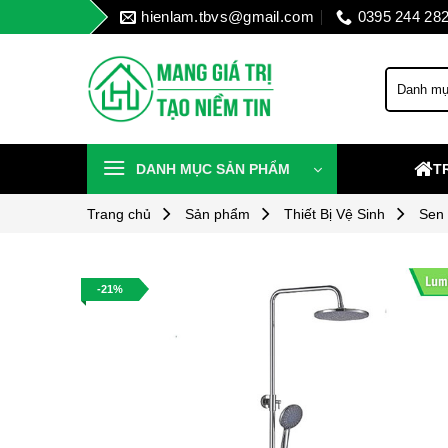
Skip
hienlam.tbvs@gmail.com
0395 244 28
to
content
DANH MỤC SẢN PHẨM
T
Trang chủ
Sản phẩm
Thiết Bị Vệ Sinh
Sen
-21%