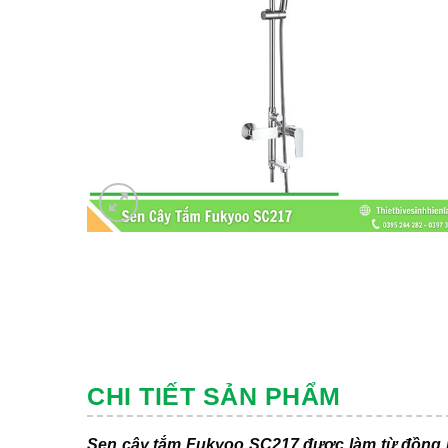
CHI TIẾT SẢN PHẨM
Sen cây tắm Fukyoo SC217 được làm từ đồng 