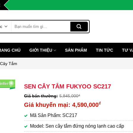
2
Tìm
kiếm:
RANG CHỦ
GIỚI THIỆU
SẢN PHẨM
TIN TỨC
TƯ V
 Cây Tắm
SEN CÂY TẮM FUKYOO SC217
5,845,000
₫
Giá
₫
4,590,000
gốc
Giá
Mã Sản Phẩm: SC217
là:
hiện
5,845,000₫.
tại
Model: Sen cây tắm đứng nóng lạnh cao cấp
là: