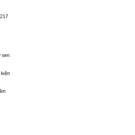
C217
y sen
 kiện
hẩm