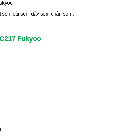
Fukyoo
t sen, cài sen, dây sen, chân sen…
 SC217 Fukyoo
ện