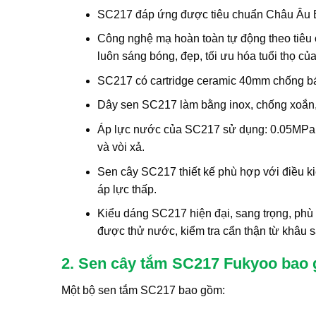
SC217 đáp ứng được tiêu chuẩn Châu Âu BS
Công nghệ mạ hoàn toàn tự động theo tiê
luôn sáng bóng, đẹp, tối ưu hóa tuổi thọ củ
SC217 có cartridge ceramic 40mm chống bá
Dây sen SC217 làm bằng inox, chống xoắn,
Áp lực nước của SC217 sử dụng: 0.05MPa ~ 
và vòi xả.
Sen cây SC217 thiết kế phù hợp với điều k
áp lực thấp.
Kiểu dáng SC217 hiện đại, sang trọng, phù
được thử nước, kiểm tra cẩn thận từ khâu s
2. Sen cây tắm SC217 Fukyoo bao
Một bộ sen tắm SC217 bao gồm: