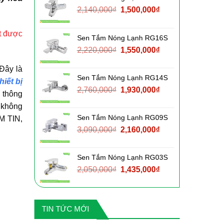
Giá
Giá
2,140,000
₫
1,500,000
₫
gốc
hiện
là:
tại
ệt được
Sen Tắm Nóng Lạnh RG16S
2,140,000₫.
là:
Giá
Giá
2,220,000
₫
1,550,000
₫
1,500,000₫.
gốc
hiện
Đây là
là:
tại
Sen Tắm Nóng Lạnh RG14S
2,220,000₫.
là:
hiết bị
Giá
Giá
2,760,000
₫
1,930,000
₫
1,550,000₫.
n thông
gốc
hiện
n không
là:
tại
Sen Tắm Nóng Lạnh RG09S
M TIN,
2,760,000₫.
là:
Giá
Giá
3,090,000
₫
2,160,000
₫
1,930,000₫.
gốc
hiện
là:
tại
Sen Tắm Nóng Lạnh RG03S
3,090,000₫.
là:
Giá
Giá
2,050,000
₫
1,435,000
₫
2,160,000₫.
gốc
hiện
là:
tại
2,050,000₫.
là:
TIN TỨC MỚI
1,435,000₫.