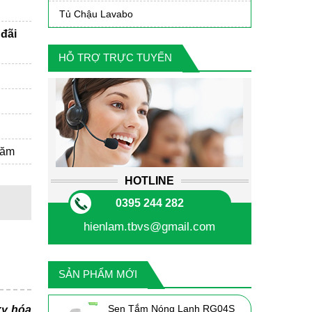
Tủ Chậu Lavabo
đãi
HỖ TRỢ TRỰC TUYẾN
năm
HOTLINE
0395 244 282
hienlam.tbvs@gmail.com
SẢN PHẨM MỚI
Sen Tắm Nóng Lạnh RG04S
xy hóa