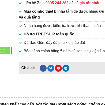
Liên hệ Zalo
0395 244 282
để có
giá tốt nhất
4,590,000₫.
Mua combo thiết bị nhà tắm
để được nhiều
ưu 
và quà tặng
Nhận hàng được kiểm tra trước khi thanh toán
Hỗ trợ FREESHIP toàn quốc
Đã Bao Gồm đầy đủ phụ kiện lắp đặt
Bảo hành chính hãng 5 năm củ sen, phụ kiện 1 
nhập khẩu cao cấp, với lớp mạ Crom sáng bóng, chống o