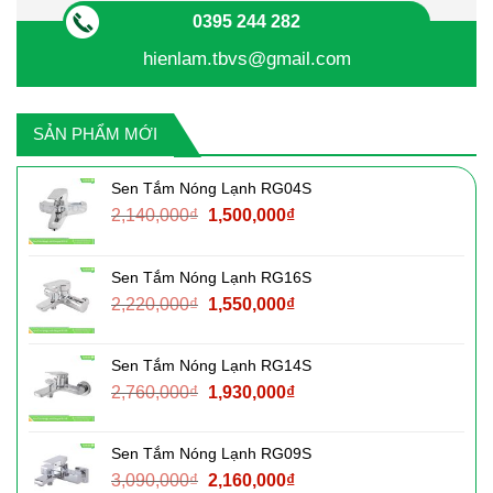
0395 244 282
hienlam.tbvs@gmail.com
SẢN PHẨM MỚI
Sen Tắm Nóng Lạnh RG04S
Giá
Giá
2,140,000
₫
1,500,000
₫
gốc
hiện
là:
tại
Sen Tắm Nóng Lạnh RG16S
2,140,000₫.
là:
Giá
Giá
2,220,000
₫
1,550,000
₫
1,500,000₫.
gốc
hiện
là:
tại
Sen Tắm Nóng Lạnh RG14S
2,220,000₫.
là:
Giá
Giá
2,760,000
₫
1,930,000
₫
1,550,000₫.
gốc
hiện
là:
tại
Sen Tắm Nóng Lạnh RG09S
2,760,000₫.
là:
Giá
Giá
3,090,000
₫
2,160,000
₫
1,930,000₫.