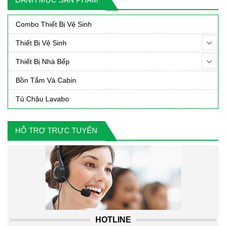
90,000₫.
1,490,000₫.
2,39
Combo Thiết Bị Vệ Sinh
Thiết Bị Vệ Sinh
Thiết Bị Nhà Bếp
Bồn Tắm Và Cabin
Tủ Chậu Lavabo
HỖ TRỢ TRỰC TUYẾN
HOTLINE