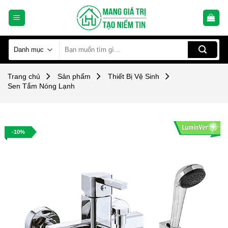
Skip
to
content
Tìm
kiếm:
Trang chủ
Sản phẩm
Thiết Bị Vệ Sinh
Sen Tắm Nóng Lạnh
-10%