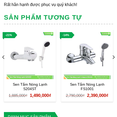
Rất hân hạnh được phục vụ quý khách!
SẢN PHẨM TƯƠNG TỰ
-21%
-14%
Sen Tắm Nóng Lạnh
Sen Tắm Nóng Lạnh
S204ST
FS1001
á
Giá
Giá
Giá
Giá
1,490,000
₫
2,390,000
₫
1,885,000
₫
2,790,000
₫
ện
gốc
hiện
gốc
hiệ
là:
tại
là:
tại
1,885,000₫.
là:
2,790,000₫.
là:
DANH MỤC SẢN PHẨM