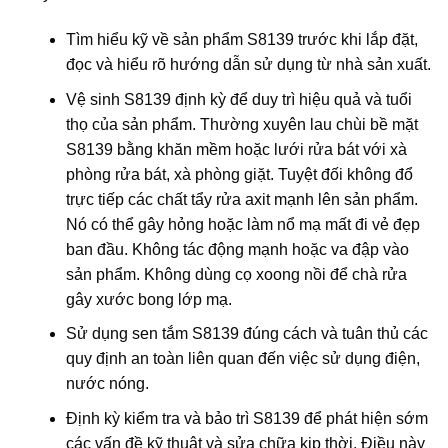
Tìm hiểu kỹ về sản phẩm S8139 trước khi lắp đặt,
đọc và hiểu rõ hướng dẫn sử dụng từ nhà sản xuất.
Vệ sinh S8139 định kỳ để duy trì hiệu quả và tuổi
thọ của sản phẩm. Thường xuyên lau chùi bề mặt
S8139 bằng khăn mềm hoặc lưới rửa bát với xà
phòng rửa bát, xà phòng giặt. Tuyệt đối không đổ
trực tiếp các chất tẩy rửa axit mạnh lên sản phẩm.
Nó có thể gây hỏng hoặc làm nổ mạ mất đi vẻ đẹp
ban đầu. Không tác động mạnh hoặc va đập vào
sản phẩm. Không dùng cọ xoong nồi để chà rửa
gây xước bong lớp mạ.
Sử dụng sen tắm S8139 đúng cách và tuân thủ các
quy định an toàn liên quan đến việc sử dụng điện,
nước nóng.
Định kỳ kiểm tra và bảo trì S8139 để phát hiện sớm
các vấn đề kỹ thuật và sửa chữa kịp thời. Điều này