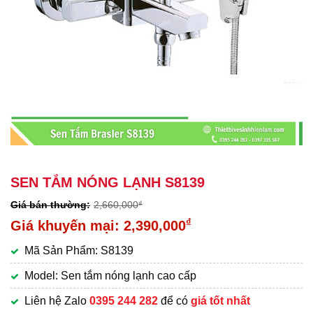
SEN TẮM NÓNG LẠNH S8139
2,660,000
₫
Giá
₫
2,390,000
gốc
Giá
Mã Sản Phẩm: S8139
là:
hiện
2,660,000₫.
tại
Model: Sen tắm nóng lạnh cao cấp
là:
Liên hệ Zalo
0395 244 282
để có
giá tốt nhất
2,390,000₫.