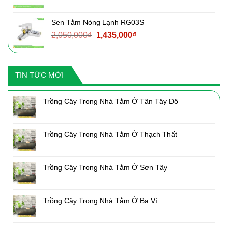
gốc
hiện
là:
tại
Sen Tắm Nóng Lạnh RG03S
3,090,000₫.
là:
Giá
Giá
2,050,000
₫
1,435,000
₫
2,160,000₫.
gốc
hiện
là:
tại
2,050,000₫.
là:
TIN TỨC MỚI
1,435,000₫.
Trồng Cây Trong Nhà Tắm Ở Tân Tây Đô
Trồng Cây Trong Nhà Tắm Ở Thạch Thất
Trồng Cây Trong Nhà Tắm Ở Sơn Tây
Trồng Cây Trong Nhà Tắm Ở Ba Vì