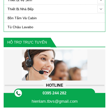
Thiết Bị Nhà Bếp
Bồn Tắm Và Cabin
Tủ Chậu Lavabo
HỖ TRỢ TRỰC TUYẾN
HOTLINE
0395 244 282
hienlam.tbvs@gmail.com