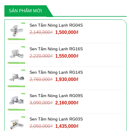
SẢN PHẨM MỚI
Sen Tắm Nóng Lạnh RG04S
Giá
Giá
2,140,000
₫
1,500,000
₫
gốc
hiện
là:
tại
Sen Tắm Nóng Lạnh RG16S
2,140,000₫.
là:
Giá
Giá
2,220,000
₫
1,550,000
₫
1,500,000₫.
gốc
hiện
là:
tại
Sen Tắm Nóng Lạnh RG14S
2,220,000₫.
là:
Giá
Giá
2,760,000
₫
1,930,000
₫
1,550,000₫.
gốc
hiện
là:
tại
Sen Tắm Nóng Lạnh RG09S
2,760,000₫.
là:
Giá
Giá
3,090,000
₫
2,160,000
₫
1,930,000₫.
gốc
hiện
là:
tại
Sen Tắm Nóng Lạnh RG03S
3,090,000₫.
là:
Giá
Giá
2,050,000
₫
1,435,000
₫
2,160,000₫.