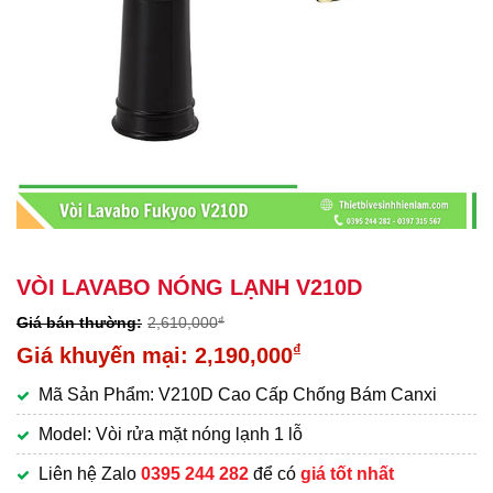
VÒI LAVABO NÓNG LẠNH V210D
2,610,000
₫
Giá
₫
2,190,000
gốc
Giá
Mã Sản Phẩm: V210D Cao Cấp Chống Bám Canxi
là:
hiện
2,610,000₫.
tại
Model: Vòi rửa mặt nóng lạnh 1 lỗ
là:
Liên hệ Zalo
0395 244 282
để có
giá tốt nhất
2,190,000₫.