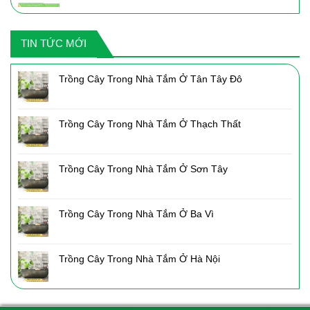
gốc
hiện
là:
tại
2,050,000₫.
là:
TIN TỨC MỚI
1,435,000₫.
Trồng Cây Trong Nhà Tắm Ở Tân Tây Đô
Trồng Cây Trong Nhà Tắm Ở Thạch Thất
Trồng Cây Trong Nhà Tắm Ở Sơn Tây
Trồng Cây Trong Nhà Tắm Ở Ba Vì
Trồng Cây Trong Nhà Tắm Ở Hà Nội