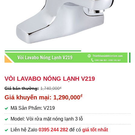
VÒI LAVABO NÓNG LẠNH V219
1,740,000
₫
Giá
₫
1,290,000
gốc
Giá
Mã Sản Phẩm: V219
là:
hiện
1,740,000₫.
tại
Model: Vòi rửa mặt nóng lạnh 3 lỗ
là:
Liên hệ Zalo
0395 244 282
để có
giá tốt nhất
1,290,000₫.