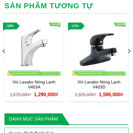
SẢN PHẨM TƯƠNG TỰ
-18%
-17%
Vòi Lavabo Nóng Lạnh
Vòi Lavabo Nóng Lạnh
V403A
V403D
á
Giá
Giá
Giá
Giá
1,290,000
₫
1,590,000
₫
1,570,000
₫
1,925,000
₫
ện
gốc
hiện
gốc
hiệ
là:
tại
là:
tại
1,570,000₫.
là:
1,925,000₫.
là:
DANH MỤC SẢN PHẨM
90,000₫.
1,290,000₫.
1,59