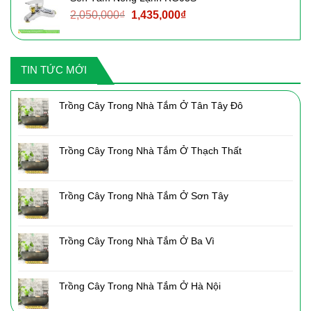
3,090,000₫.
là:
Giá
Giá
2,050,000
₫
1,435,000
₫
2,160,000₫.
gốc
hiện
là:
tại
2,050,000₫.
là:
TIN TỨC MỚI
1,435,000₫.
Trồng Cây Trong Nhà Tắm Ở Tân Tây Đô
Trồng Cây Trong Nhà Tắm Ở Thạch Thất
Trồng Cây Trong Nhà Tắm Ở Sơn Tây
Trồng Cây Trong Nhà Tắm Ở Ba Vì
Trồng Cây Trong Nhà Tắm Ở Hà Nội