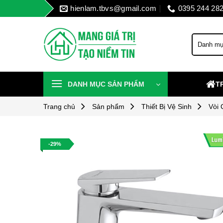
Skip
hienlam.tbvs@gmail.com
0395 244 28
to
content
DANH MỤC SẢN PHẨM
T
Trang chủ
Sản phẩm
Thiết Bị Vệ Sinh
Vòi
-29%