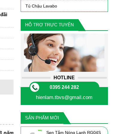
Tủ Chậu Lavabo
đãi
HỖ TRỢ TRỰC TUYẾN
HOTLINE
0395 244 282
hienlam.tbvs@gmail.com
SẢN PHẨM MỚI
Sen Tắm Nóng Lạnh RG04S
 3 năm