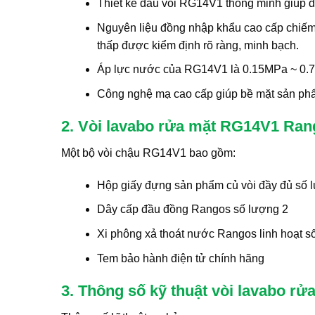
Thiết kế đầu vòi RG14V1 thông minh giúp đi
Nguyên liệu đồng nhập khẩu cao cấp chiếm
thấp được kiểm định rõ ràng, minh bạch.
Áp lực nước của RG14V1 là 0.15MPa ~ 0.7
Công nghệ mạ cao cấp giúp bề mặt sản phẩ
2. Vòi lavabo rửa mặt RG14V1 Ra
Một bộ vòi chậu RG14V1 bao gồm:
Hộp giấy đựng sản phẩm củ vòi đầy đủ số 
Dây cấp đầu đồng Rangos số lượng 2
Xi phông xả thoát nước Rangos linh hoạt s
Tem bảo hành điện tử chính hãng
3. Thông số kỹ thuật vòi lavabo 