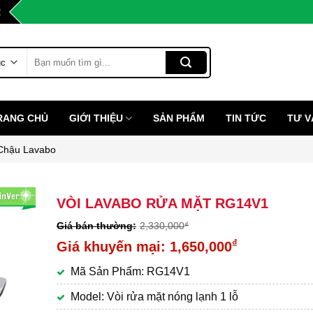
2
Tìm
kiếm:
RANG CHỦ
GIỚI THIỆU
SẢN PHẨM
TIN TỨC
TƯ V
 Chậu Lavabo
VÒI LAVABO RỬA MẶT RG14V1
2,330,000
₫
Giá
₫
1,650,000
gốc
Giá
Mã Sản Phẩm: RG14V1
là:
hiện
2,330,000₫.
tại
Model: Vòi rửa mặt nóng lạnh 1 lỗ
là: