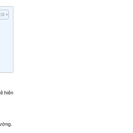
ệ hiện
rường.