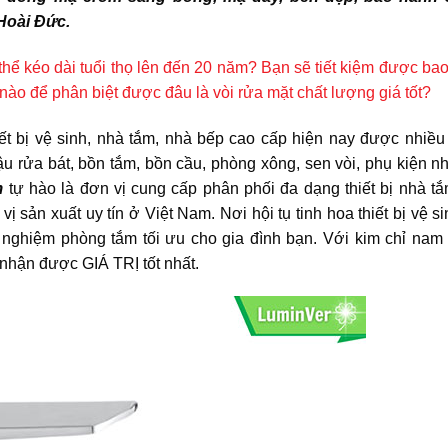
Hoài Đức.
ó thể kéo dài tuổi thọ lên đến 20 năm? Bạn sẽ tiết kiệm được ba
ế nào để phân biệt được đâu là vòi rửa mặt chất lượng giá tốt?
ết bị vệ sinh, nhà tắm, nhà bếp cao cấp hiện nay được nhiều
 rửa bát, bồn tắm, bồn cầu, phòng xông, sen vòi, phụ kiện n
m
tự hào là đơn vị cung cấp phân phối đa dạng thiết bị nhà tắ
 sản xuất uy tín ở Việt Nam. Nơi hội tụ tinh hoa thiết bị vệ s
 nghiệm phòng tắm tối ưu cho gia đình bạn. Với kim chỉ na
hận được GIÁ TRỊ tốt nhất.