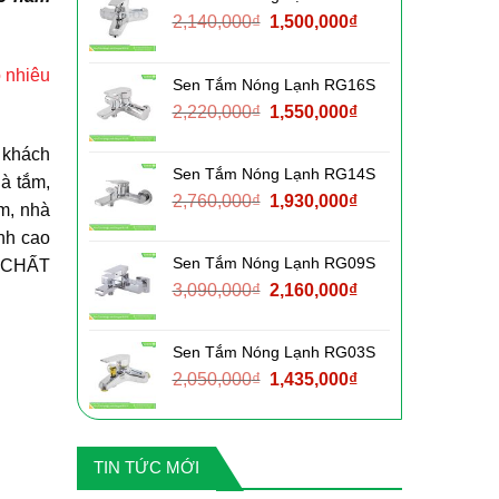
Giá
Giá
2,140,000
₫
1,500,000
₫
gốc
hiện
là:
tại
o nhiêu
Sen Tắm Nóng Lạnh RG16S
2,140,000₫.
là:
Giá
Giá
2,220,000
₫
1,550,000
₫
1,500,000₫.
gốc
hiện
 khách
là:
tại
Sen Tắm Nóng Lạnh RG14S
2,220,000₫.
là:
hà tắm,
Giá
Giá
2,760,000
₫
1,930,000
₫
1,550,000₫.
m, nhà
gốc
hiện
inh cao
là:
tại
Sen Tắm Nóng Lạnh RG09S
m CHẤT
2,760,000₫.
là:
Giá
Giá
3,090,000
₫
2,160,000
₫
1,930,000₫.
gốc
hiện
là:
tại
Sen Tắm Nóng Lạnh RG03S
3,090,000₫.
là:
Giá
Giá
2,050,000
₫
1,435,000
₫
2,160,000₫.
gốc
hiện
là:
tại
2,050,000₫.
là:
TIN TỨC MỚI
1,435,000₫.