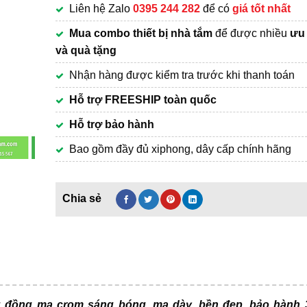
Liên hệ Zalo
0395 244 282
để có
giá tốt nhất
1,650,000₫.
Mua combo thiết bị nhà tắm
để được nhiều
ưu 
và quà tặng
Nhận hàng được kiểm tra trước khi thanh toán
Hỗ trợ FREESHIP toàn quốc
Hỗ trợ bảo hành
Bao gồm đầy đủ xiphong, dây cấp chính hãng
g đồng mạ crom sáng bóng, mạ dày, bền đẹp, bảo hành