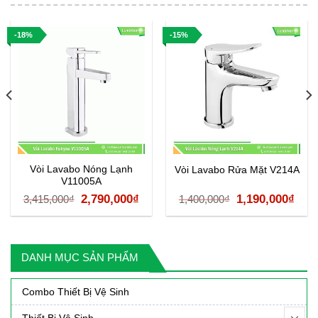
-18%
-15%
Vòi Lavabo Nóng Lạnh
Vòi Lavabo Rửa Mặt V214A
V11005A
á
Giá
Giá
Giá
Giá
2,790,000
₫
1,190,000
₫
3,415,000
₫
1,400,000
₫
ện
gốc
hiện
gốc
hiệ
là:
tại
là:
tại
3,415,000₫.
là:
1,400,000₫.
là:
DANH MỤC SẢN PHẨM
90,000₫.
2,790,000₫.
1,19
Combo Thiết Bị Vệ Sinh
Thiết Bị Vệ Sinh