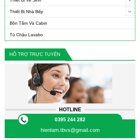
Thiết Bị Nhà Bếp
Bồn Tắm Và Cabin
Tủ Chậu Lavabo
HỖ TRỢ TRỰC TUYẾN
HOTLINE
0395 244 282
hienlam.tbvs@gmail.com