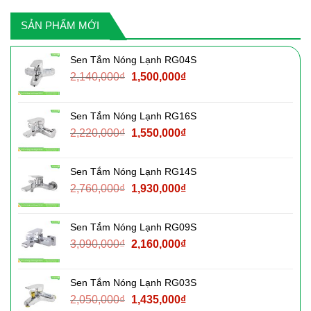
SẢN PHẨM MỚI
Sen Tắm Nóng Lạnh RG04S
Giá
Giá
2,140,000
₫
1,500,000
₫
gốc
hiện
là:
tại
Sen Tắm Nóng Lạnh RG16S
2,140,000₫.
là:
Giá
Giá
2,220,000
₫
1,550,000
₫
1,500,000₫.
gốc
hiện
là:
tại
Sen Tắm Nóng Lạnh RG14S
2,220,000₫.
là:
Giá
Giá
2,760,000
₫
1,930,000
₫
1,550,000₫.
gốc
hiện
là:
tại
Sen Tắm Nóng Lạnh RG09S
2,760,000₫.
là:
Giá
Giá
3,090,000
₫
2,160,000
₫
1,930,000₫.
gốc
hiện
là:
tại
Sen Tắm Nóng Lạnh RG03S
3,090,000₫.
là:
Giá
Giá
2,050,000
₫
1,435,000
₫
2,160,000₫.