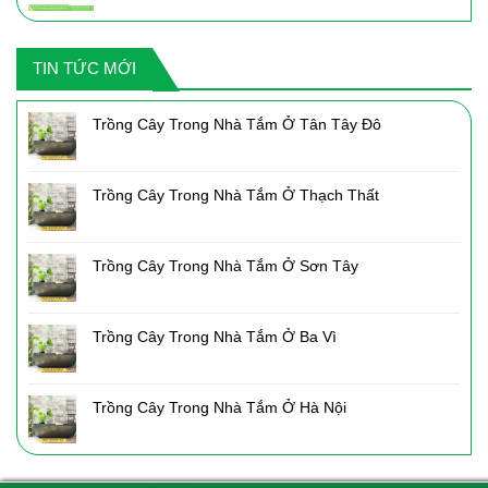
gốc
hiện
là:
tại
2,050,000₫.
là:
TIN TỨC MỚI
1,435,000₫.
Trồng Cây Trong Nhà Tắm Ở Tân Tây Đô
Trồng Cây Trong Nhà Tắm Ở Thạch Thất
Trồng Cây Trong Nhà Tắm Ở Sơn Tây
Trồng Cây Trong Nhà Tắm Ở Ba Vì
Trồng Cây Trong Nhà Tắm Ở Hà Nội