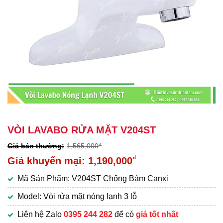
VÒI LAVABO RỬA MẶT V204ST
1,565,000
₫
Giá
₫
1,190,000
gốc
Giá
Mã Sản Phẩm: V204ST Chống Bám Canxi
là:
hiện
1,565,000₫.
tại
Model: Vòi rửa mặt nóng lạnh 3 lỗ
là:
Liên hệ Zalo
0395 244 282
để có
giá tốt nhất
1,190,000₫.