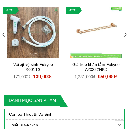
-19%
-23%
Vòi xịt vệ sinh Fukyoo
Giá treo khăn tắm Fukyoo
X001TS
A20222NKD
Giá
Giá
Giá
Giá
139,000
₫
950,000
₫
171,000
₫
1,231,000
₫
gốc
hiện
gốc
hiện
là:
tại
là:
tại
171,000₫.
là:
1,231,000₫.
là:
DANH MỤC SẢN PHẨM
000₫.
139,000₫.
950,0
Combo Thiết Bị Vệ Sinh
Thiết Bị Vệ Sinh