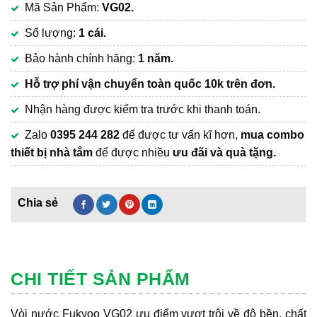
Mã Sản Phẩm:
VG02.
là:
hiện
375,000₫.
tại
Số lượng:
1 cái.
là:
Bảo hành chính hãng:
1 năm.
290,000₫.
Hỗ trợ phí vận chuyển
toàn quốc 10k trên đơn.
Nhận hàng được kiểm tra trước khi thanh toán.
Zalo
0395 244 282
để được tư vấn kĩ hơn,
mua combo
thiết bị nhà tắm
để được nhiều
ưu đãi và quà tặng.
CHI TIẾT SẢN PHẨM
Vòi nước Fukyoo VG02 ưu điểm vượt trội về độ bền, chất