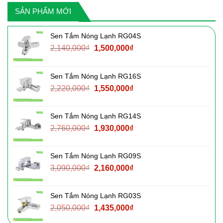
SẢN PHẨM MỚI
Sen Tắm Nóng Lạnh RG04S
Giá
Giá
2,140,000
₫
1,500,000
₫
gốc
hiện
là:
tại
Sen Tắm Nóng Lạnh RG16S
2,140,000₫.
là:
Giá
Giá
2,220,000
₫
1,550,000
₫
1,500,000₫.
gốc
hiện
là:
tại
Sen Tắm Nóng Lạnh RG14S
2,220,000₫.
là:
Giá
Giá
2,760,000
₫
1,930,000
₫
1,550,000₫.
gốc
hiện
là:
tại
Sen Tắm Nóng Lạnh RG09S
2,760,000₫.
là:
Giá
Giá
3,090,000
₫
2,160,000
₫
1,930,000₫.
gốc
hiện
là:
tại
Sen Tắm Nóng Lạnh RG03S
3,090,000₫.
là:
Giá
Giá
2,050,000
₫
1,435,000
₫
2,160,000₫.
gốc
hiện