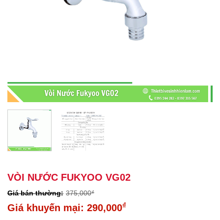
VÒI NƯỚC FUKYOO VG02
375,000
₫
Giá
₫
290,000
gốc
Giá