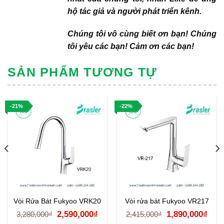
hộ tác giả và người phát triển kênh.
Chúng tôi vô cùng biết ơn bạn! Chúng
tôi yêu các bạn! Cảm ơn các bạn!
SẢN PHẨM TƯƠNG TỰ
-21%
-22%
Vòi Rửa Bát Fukyoo VRK20
Vòi rửa bát Fukyoo VR217
Giá
Giá
Giá
Giá
2,590,000
₫
1,890,000
₫
3,280,000
₫
2,415,000
₫