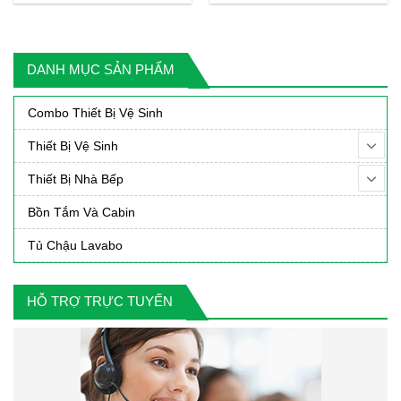
gốc
hiện
gốc
hiệ
n
là:
tại
là:
tại
3,280,000₫.
là:
2,415,000₫.
là:
DANH MỤC SẢN PHẨM
2,590,000₫.
1,89
,000₫.
Combo Thiết Bị Vệ Sinh
Thiết Bị Vệ Sinh
Thiết Bị Nhà Bếp
Bồn Tắm Và Cabin
Tủ Chậu Lavabo
HỖ TRỢ TRỰC TUYẾN