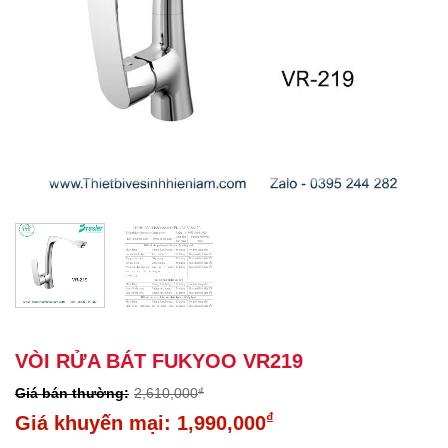
VÒI RỬA BÁT FUKYOO VR219
2,610,000
₫
Giá
₫
1,990,000
gốc
Giá