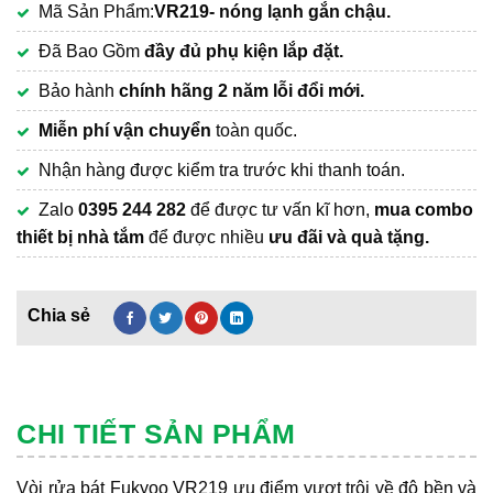
Mã Sản Phẩm:
VR219- nóng lạnh gắn chậu.
là:
hiện
2,610,000₫.
tại
Đã Bao Gồm
đầy đủ phụ kiện lắp đặt.
là:
Bảo hành
chính hãng 2 năm lỗi đổi mới.
1,990,000₫.
Miễn phí vận chuyển
toàn quốc.
Nhận hàng được kiểm tra trước khi thanh toán.
Zalo
0395 244 282
để được tư vấn kĩ hơn,
mua combo
thiết bị nhà tắm
để được nhiều
ưu đãi và quà tặng.
CHI TIẾT SẢN PHẨM
Vòi rửa bát Fukyoo VR219 ưu điểm vượt trội về độ bền và