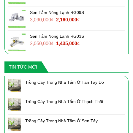
gốc
hiện
là:
tại
Sen Tắm Nóng Lạnh RG09S
2,760,000₫.
là:
Giá
Giá
3,090,000
₫
2,160,000
₫
1,930,000₫.
gốc
hiện
là:
tại
Sen Tắm Nóng Lạnh RG03S
3,090,000₫.
là:
Giá
Giá
2,050,000
₫
1,435,000
₫
2,160,000₫.
gốc
hiện
là:
tại
2,050,000₫.
là:
TIN TỨC MỚI
1,435,000₫.
Trồng Cây Trong Nhà Tắm Ở Tân Tây Đô
Trồng Cây Trong Nhà Tắm Ở Thạch Thất
Trồng Cây Trong Nhà Tắm Ở Sơn Tây