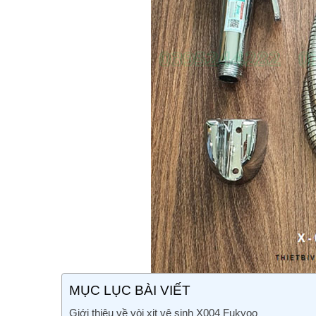
MỤC LỤC BÀI VIẾT
Giới thiệu về vòi xịt vệ sinh X004 Fukyoo