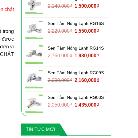
Giá
Giá
2,140,000
₫
1,500,000
₫
ền chất
gốc
hiện
là:
tại
Sen Tắm Nóng Lạnh RG16S
2,140,000₫.
là:
Giá
Giá
2,220,000
₫
1,550,000
₫
 trong
1,500,000₫.
gốc
hiện
g được
là:
tại
 đơn vị
Sen Tắm Nóng Lạnh RG14S
2,220,000₫.
là:
m CHẤT
Giá
Giá
2,760,000
₫
1,930,000
₫
1,550,000₫.
gốc
hiện
là:
tại
Sen Tắm Nóng Lạnh RG09S
2,760,000₫.
là:
Giá
Giá
3,090,000
₫
2,160,000
₫
1,930,000₫.
gốc
hiện
là:
tại
Sen Tắm Nóng Lạnh RG03S
3,090,000₫.
là:
Giá
Giá
2,050,000
₫
1,435,000
₫
2,160,000₫.
gốc
hiện
là:
tại
2,050,000₫.
là:
TIN TỨC MỚI
1,435,000₫.