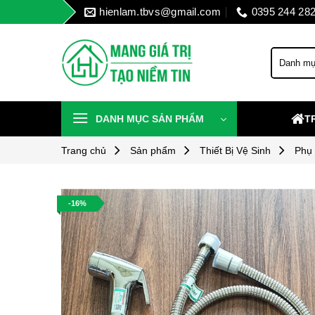
Skip
hienlam.tbvs@gmail.com
0395 244 28
to
content
DANH MỤC SẢN PHẨM
T
Trang chủ
Sản phẩm
Thiết Bị Vệ Sinh
Phụ
-16%