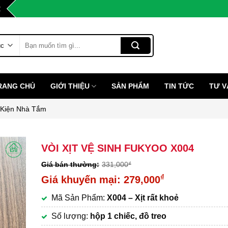
2
Tìm
kiếm:
RANG CHỦ
GIỚI THIỆU
SẢN PHẨM
TIN TỨC
TƯ V
 Kiện Nhà Tắm
VÒI XỊT VỆ SINH FUKYOO X004
331,000
₫
Giá
₫
279,000
gốc
Giá
Mã Sản Phẩm:
X004 – Xịt rất khoẻ
là:
hiện
331,000₫.
tại
Số lượng:
hộp 1 chiếc, đồ treo
là: