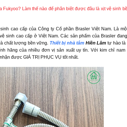
ủa Fukyoo? Làm thế nào để phân biệt được đâu là xịt vệ sinh b
ệ sinh cao cấp của Công ty Cổ phần Brasler Việt Nam. Là một
bị vệ sinh cao cấp ở Việt Nam. Các sản phẩm của Brasler đan
và chất lượng bền vững.
Thiết bị nhà tắm
Hiền Lâm
tự hào là
ính hãng của nhiều đơn vị sản xuất uy tín. Với kim chỉ na
 nhận được GIÁ TRỊ PHỤC VỤ tốt nhất.