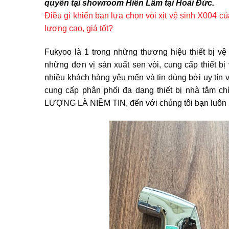
quyền tại showroom Hiền Lâm tại Hoài Đức.
Điều gì khiến bạn lựa chọn vòi xịt vệ sinh X004 c
lượng cao, giá tốt?
Fukyoo là 1 trong những thương hiệu thiết bị v
những đơn vị sản xuất sen vòi, cung cấp thiết 
nhiều khách hàng yêu mến và tin dùng bởi uy tín 
cung cấp phân phối đa dạng thiết bị nhà tắm ch
LƯỢNG LÀ NIỀM TIN, đến với chúng tôi bạn luôn