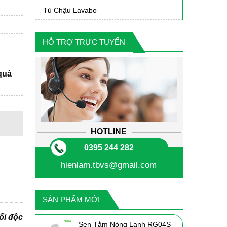
Tủ Chậu Lavabo
HỖ TRỢ TRỰC TUYẾN
quà
HOTLINE
0395 244 282
hienlam.tbvs@gmail.com
SẢN PHẨM MỚI
ối độc
Sen Tắm Nóng Lạnh RG04S