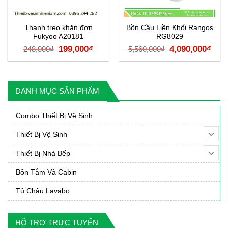
Thanh treo khăn đơn
Bồn Cầu Liền Khối Rangos
Fukyoo A20181
RG8029
Giá
Giá
Giá
Giá
199,000
₫
4,090,000
₫
248,000
₫
5,560,000
₫
gốc
hiện
gốc
hiệ
là:
tại
là:
tại
248,000₫.
là:
5,560,000₫.
là:
DANH MỤC SẢN PHẨM
000₫.
199,000₫.
4,09
Combo Thiết Bị Vệ Sinh
Thiết Bị Vệ Sinh
Thiết Bị Nhà Bếp
Bồn Tắm Và Cabin
Tủ Chậu Lavabo
HỖ TRỢ TRỰC TUYẾN