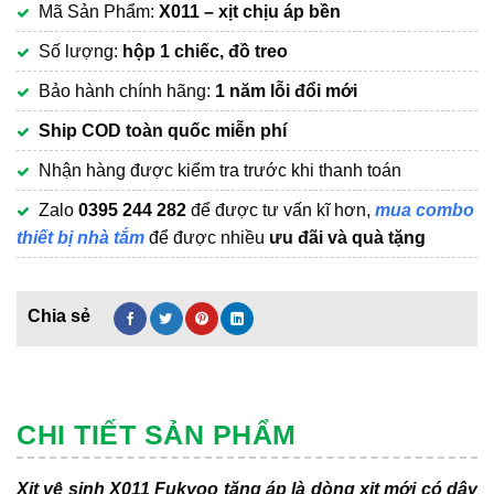
Mã Sản Phẩm:
X011 – xịt chịu áp bền
là:
hiện
223,000₫.
tại
Số lượng:
hộp 1 chiếc, đồ treo
là:
Bảo hành chính hãng:
1 năm lỗi đổi mới
199,000₫.
Ship COD toàn quốc miễn phí
Nhận hàng được kiểm tra trước khi thanh toán
Zalo
0395 244 282
để được tư vấn kĩ hơn,
mua combo
thiết bị nhà tắm
để được nhiều
ưu đãi và quà tặng
CHI TIẾT SẢN PHẨM
Xịt vệ sinh X011 Fukyoo tăng áp là dòng xịt mới có dây