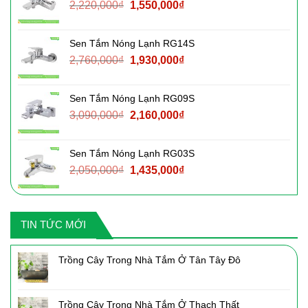
Giá
Giá
2,220,000
₫
1,550,000
₫
1,500,000₫.
gốc
hiện
là:
tại
Sen Tắm Nóng Lạnh RG14S
2,220,000₫.
là:
Giá
Giá
2,760,000
₫
1,930,000
₫
1,550,000₫.
gốc
hiện
là:
tại
Sen Tắm Nóng Lạnh RG09S
2,760,000₫.
là:
Giá
Giá
3,090,000
₫
2,160,000
₫
1,930,000₫.
gốc
hiện
là:
tại
Sen Tắm Nóng Lạnh RG03S
3,090,000₫.
là:
Giá
Giá
2,050,000
₫
1,435,000
₫
2,160,000₫.
gốc
hiện
là:
tại
2,050,000₫.
là:
TIN TỨC MỚI
1,435,000₫.
Trồng Cây Trong Nhà Tắm Ở Tân Tây Đô
Trồng Cây Trong Nhà Tắm Ở Thạch Thất