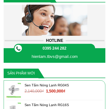
HOTLINE
0395 244 282
hienlam.tbvs@gmail.com
SẢN PHẨM MỚI
Sen Tắm Nóng Lạnh RG04S
Giá
Giá
2,140,000
₫
1,500,000
₫
gốc
hiện
là:
tại
Sen Tắm Nóng Lạnh RG16S
2,140,000₫.
là: