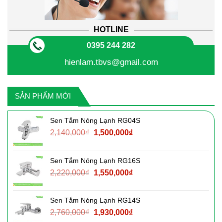
HOTLINE
0395 244 282
hienlam.tbvs@gmail.com
SẢN PHẨM MỚI
Sen Tắm Nóng Lạnh RG04S
Giá
Giá
2,140,000
₫
1,500,000
₫
gốc
hiện
là:
tại
Sen Tắm Nóng Lạnh RG16S
2,140,000₫.
là:
Giá
Giá
2,220,000
₫
1,550,000
₫
1,500,000₫.
gốc
hiện
là:
tại
Sen Tắm Nóng Lạnh RG14S
2,220,000₫.
là:
Giá
Giá
2,760,000
₫
1,930,000
₫
1,550,000₫.