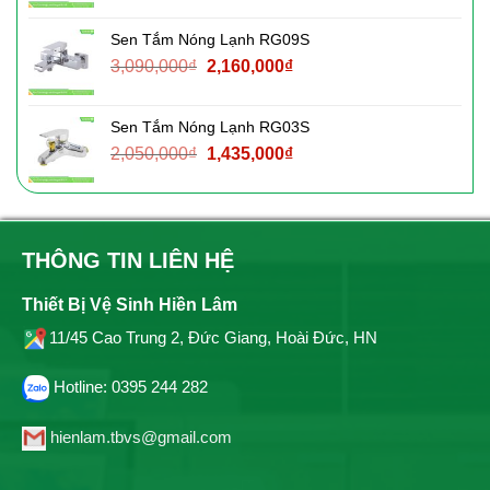
gốc
hiện
là:
tại
Sen Tắm Nóng Lạnh RG09S
2,760,000₫.
là:
Giá
Giá
3,090,000
₫
2,160,000
₫
1,930,000₫.
gốc
hiện
là:
tại
Sen Tắm Nóng Lạnh RG03S
3,090,000₫.
là:
Giá
Giá
2,050,000
₫
1,435,000
₫
2,160,000₫.
gốc
hiện
là:
tại
2,050,000₫.
là:
1,435,000₫.
THÔNG TIN LIÊN HỆ
Thiết Bị Vệ Sinh Hiền Lâm
11/45 Cao Trung 2, Đức Giang, Hoài Đức, HN
Hotline: 0395 244 282
hienlam.tbvs@gmail.com