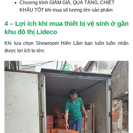
Chương trình GIẢM GIÁ, QUÀ TẶNG, CHIẾT
KHẤU TỐT khi mua số lượng lớn sản phẩm
4 – Lợi ích khi mua thiết bị vệ sinh ở gần
khu đô thị Lideco
Khi lựa chọn Showroom Hiền Lâm bạn luôn luôn nhận
được lợi ích to lớn: