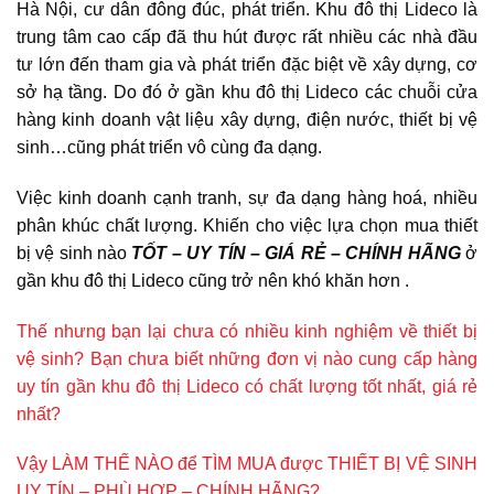
Hà Nội, cư dân đông đúc, phát triển. Khu đô thị Lideco là
trung tâm cao cấp đã thu hút được rất nhiều các nhà đầu
tư lớn đến tham gia và phát triển đặc biệt về xây dựng, cơ
sở hạ tầng. Do đó ở gần khu đô thị Lideco các chuỗi cửa
hàng kinh doanh vật liệu xây dựng, điện nước, thiết bị vệ
sinh…cũng phát triển vô cùng đa dạng.
Việc kinh doanh cạnh tranh, sự đa dạng hàng hoá, nhiều
phân khúc chất lượng. Khiến cho việc lựa chọn mua thiết
bị vệ sinh nào
TỐT – UY TÍN – GIÁ RẺ – CHÍNH HÃNG
ở
gần khu đô thị Lideco cũng trở nên khó khăn hơn .
Thế nhưng bạn lại chưa có nhiều kinh nghiệm về thiết bị
vệ sinh? Bạn chưa biết những đơn vị nào cung cấp hàng
uy tín gần khu đô thị Lideco có chất lượng tốt nhất, giá rẻ
nhất?
Vậy LÀM THẾ NÀO để TÌM MUA được THIẾT BỊ VỆ SINH
UY TÍN – PHÙ HỢP – CHÍNH HÃNG?