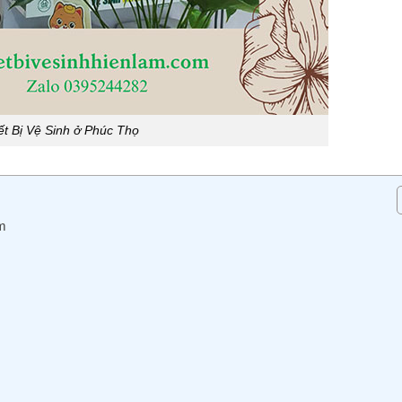
ết Bị Vệ Sinh ở Phúc Thọ
m