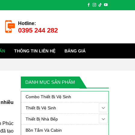
Hotline:
0395 244 282
ẤN
THÔNG TIN LIÊN HỆ
BẢNG GIÁ
DANH MỤC SẢN PHẨM
Combo Thiết Bị Vệ Sinh
 nhiều
Thiết Bị Vệ Sinh
Thiết Bị Nhà Bếp
h Phúc
Bồn Tắm Và Cabin
 đã tạo