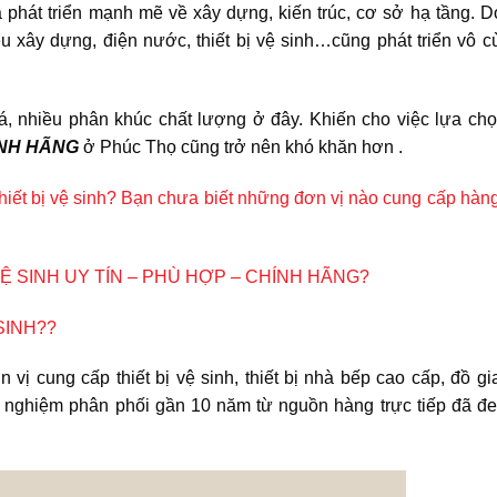
à phát triển mạnh mẽ về xây dựng, kiến trúc, cơ sở hạ tầng. 
u xây dựng, điện nước, thiết bị vệ sinh…cũng phát triển vô c
á, nhiều phân khúc chất lượng ở đây. Khiến cho việc lựa ch
HÍNH HÃNG
ở Phúc Thọ cũng trở nên khó khăn hơn .
iết bị vệ sinh? Bạn chưa biết những đơn vị nào cung cấp hàng
VỆ SINH UY TÍN – PHÙ HỢP – CHÍNH HÃNG?
SINH??
 vị cung cấp thiết bị vệ sinh, thiết bị nhà bếp cao cấp, đồ g
nh nghiệm phân phối gần 10 năm từ nguồn hàng trực tiếp đã đ