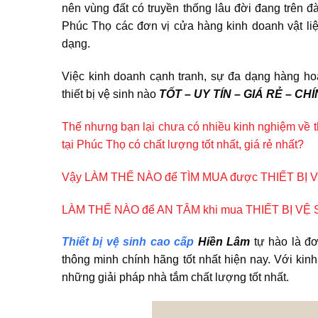
nên vùng đất có truyền thống lâu đời đang trên đ
Phúc Thọ các đơn vị cửa hàng kinh doanh vật liệ
dạng.
Việc kinh doanh cạnh tranh, sự đa dạng hàng ho
thiết bị vệ sinh nào
TỐT – UY TÍN – GIÁ RẺ – C
Thế nhưng bạn lại chưa có nhiều kinh nghiệm về th
tại Phúc Thọ có chất lượng tốt nhất, giá rẻ nhất?
Vậy LÀM THẾ NÀO để TÌM MUA được THIẾT BỊ 
LÀM THẾ NÀO để AN TÂM khi mua THIẾT BỊ VỆ 
Thiết bị vệ sinh cao cấp
Hiền Lâm
tự hào là đơn
thông minh chính hãng tốt nhất hiện nay. Với ki
những giải pháp nhà tắm chất lượng tốt nhất.