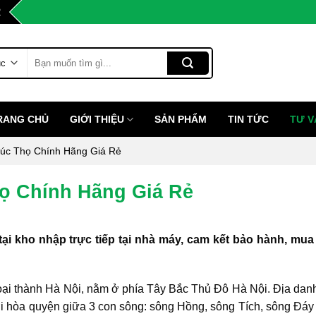
2
Tìm
kiếm:
RANG CHỦ
GIỚI THIỆU
SẢN PHẨM
TIN TỨC
TƯ V
húc Thọ Chính Hãng Giá Rẻ
họ Chính Hãng Giá Rẻ
tại kho nhập trực tiếp tại nhà máy, cam kết bảo hành, mua
oại thành Hà Nội, nằm ở phía Tây Bắc Thủ Đô Hà Nội. Địa dan
i hòa quyện giữa 3 con sông: sông Hồng, sông Tích, sông Đáy