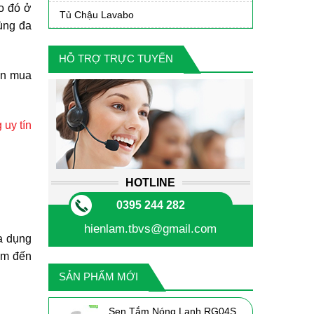
Do đó ở
Tủ Chậu Lavabo
ùng đa
HỖ TRỢ TRỰC TUYẾN
ọn mua
 uy tín
HOTLINE
0395 244 282
hienlam.tbvs@gmail.com
ia dụng
em đến
SẢN PHẨM MỚI
Sen Tắm Nóng Lạnh RG04S