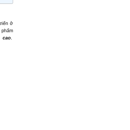
riển ở
n phẩm
ao
.