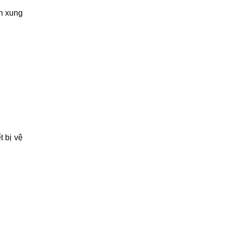
n xung
t bị vệ