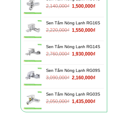
Giá
Giá
2,140,000
₫
1,500,000
₫
gốc
hiện
là:
tại
Sen Tắm Nóng Lạnh RG16S
2,140,000₫.
là:
Giá
Giá
2,220,000
₫
1,550,000
₫
1,500,000₫.
gốc
hiện
là:
tại
Sen Tắm Nóng Lạnh RG14S
2,220,000₫.
là:
Giá
Giá
2,760,000
₫
1,930,000
₫
1,550,000₫.
gốc
hiện
là:
tại
Sen Tắm Nóng Lạnh RG09S
2,760,000₫.
là:
Giá
Giá
3,090,000
₫
2,160,000
₫
1,930,000₫.
gốc
hiện
là:
tại
Sen Tắm Nóng Lạnh RG03S
3,090,000₫.
là:
Giá
Giá
2,050,000
₫
1,435,000
₫
2,160,000₫.
gốc
hiện
là:
tại
2,050,000₫.
là:
1,435,000₫.