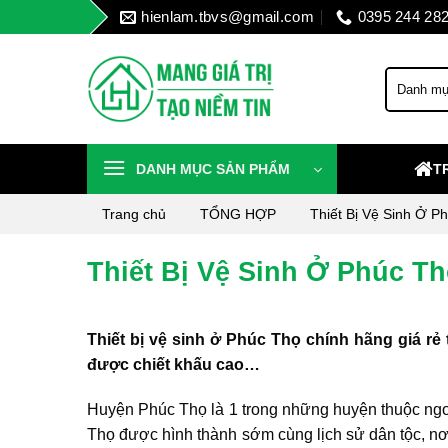
Skip
hienlam.tbvs@gmail.com
0395 244 28
to
content
DANH MỤC SẢN PHẨM
T
Trang chủ
TỔNG HỢP
Thiết Bị Vệ Sinh Ở P
Thiết Bị Vệ Sinh Ở Phúc T
Thiết bị vệ sinh ở Phúc Thọ chính hãng giá rẻ 
được chiết khấu cao…
Huyện Phúc Thọ là 1 trong những huyện thuộc ng
Thọ được hình thành sớm cùng lịch sử dân tộc, nơ